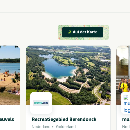
Auf der Karte
euvels
Recreatiegebied Berendonck
mu
Nederland
Gelderland
Ned