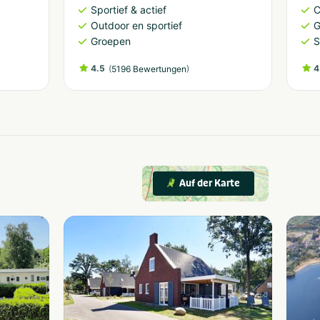
Sportief & actief
C
Outdoor en sportief
G
Groepen
S
4.5
(
)
4
5196 Bewertungen
Auf der Karte