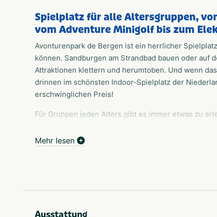
Spielplatz für alle Altersgruppen, vo
vom Adventure Minigolf bis zum Elek
Avonturenpark de Bergen ist ein herrlicher Spielplat
können. Sandburgen am Strandbad bauen oder auf d
Attraktionen klettern und herumtoben. Und wenn das 
drinnen im schönsten Indoor-Spielplatz der Niederla
erschwinglichen Preis!
Für Gruppen jeden Alters gibt es immer etwas zu erl
Adventure Minigolf bis zum Elektro-Cross, für jeden 
Terrasse bei einem Craftbier entspannen oder aktiv 
Mehr lesen
Sie sich daher die Möglichkeiten und unsere Grupp
Auch für Kindergeburtstage sind Sie bei uns an der 
Geburtstagskind im Mittelpunkt. Wir kümmern uns um
Ausstattung