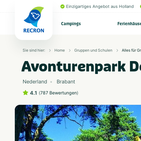
Einzigartiges Angebot aus Holland
Campings
Ferienhäus
Sie sind hier:
Home
Gruppen und Schulen
Alles für 
Avonturenpark D
Nederland
Brabant
4.1
(
787 Bewertungen
)