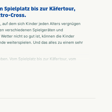
m Spielplatz bis zur Käfertour,
tro-Cross.
z, auf dem sich Kinder jeden Alters vergnügen
en verschiedenen Spielgeräten und
Wetter nicht so gut ist, können die Kinder
nde weiterspielen. Und das alles zu einem sehr
eben. Vom Spielplatz bis zur Käfertour, vom
ist etwas dabei. Ob Sie sich gerne auf der
teilnehmen möchten, alles ist möglich. Schauen
enarrangements an.
richtigen Adresse. Rundum versorgt, mit dem
 alles!