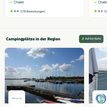
Chalet
Chale
4.4
(
)
4.3
(
318 Bewertungen
2
Campingplätze in der Region
Auf der Karte