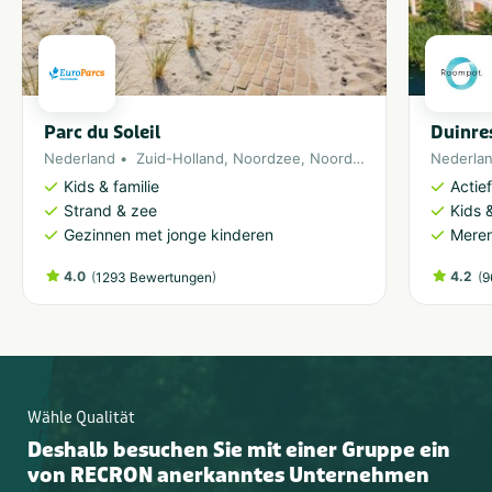
Parc du Soleil
Duinre
Nederland
Zuid-Holland
,
Noordzee
,
Noordwijk
Nederla
Kids & familie
Actie
Strand & zee
Kids &
Gezinnen met jonge kinderen
Meren
4.0
(
)
4.2
(
1293 Bewertungen
9
Wähle Qualität
Deshalb besuchen Sie mit einer Gruppe ein
von RECRON anerkanntes Unternehmen