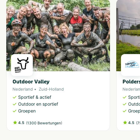
Outdoor Valley
Polder
Nederland
Zuid-Holland
Nederla
Sportief & actief
Sporti
Outdoor en sportief
Outdo
Groepen
Groe
4.5
(
)
4.5
(
1300 Bewertungen
7