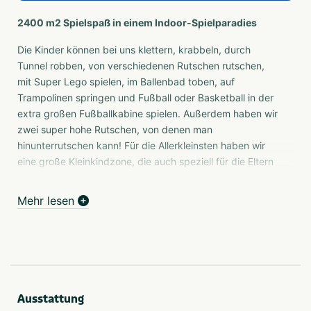
2400 m2 Spielspaß in einem Indoor-Spielparadies
Die Kinder können bei uns klettern, krabbeln, durch
Tunnel robben, von verschiedenen Rutschen rutschen,
mit Super Lego spielen, im Ballenbad toben, auf
Trampolinen springen und Fußball oder Basketball in der
extra großen Fußballkabine spielen. Außerdem haben wir
zwei super hohe Rutschen, von denen man
hinunterrutschen kann! Für die Allerkleinsten haben wir
eine große Kleinkindzone, die auch speziell für die Eltern
übersichtlich gestaltet ist. Als zusätzliche Aktivität bietet
Monkey Town Warmond kostenloses Lasergame an. (1.
Mehr lesen
Spiel kostenlos)
Die Betreuung ist kostenlos (aber obligatorisch) und wird
von uns mit leckerem frischen Bohnenkaffee, bequemen
Stühlen oder Sofas und kostenlosem WLAN verwöhnt.
Unsere Küche sorgt natürlich für das leibliche Wohl!
Ausstattung