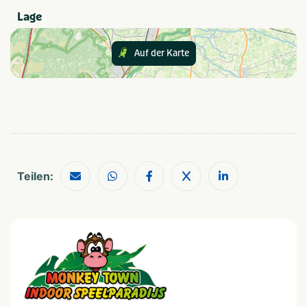
Lage
Kategorie
Auf der Karte
Pretparken
Sportief & actief
Anzahl der Personen
1-4
2-10 kinderen
5-9
Meer dan 10 kinderen
10-24
Teilen:
Provinz und Region
Zuid-Holland