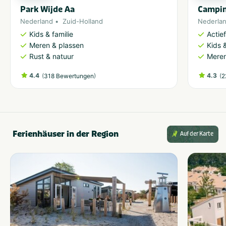
Park Wijde Aa
Campin
Nederland
Zuid-Holland
Nederla
Kids & familie
Actie
Meren & plassen
Kids &
Rust & natuur
Meren
4.4
(
)
4.3
(
318 Bewertungen
2
Ferienhäuser in der Region
Auf der Karte