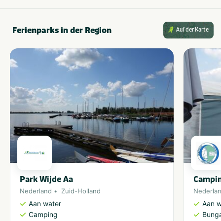
Ferienparks in der Region
Auf der Karte
Park Wijde Aa
Campin
Nederland
Zuid-Holland
Nederla
Aan water
Aan w
Camping
Bung