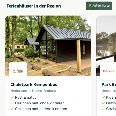
Ferienhäuser in der Region
Auf der Karte
Park Bo
Chaletpark Kempenbos
Nederla
Nederland
Noord-Brabant
Kids &
Rust & natuur
Gezin
Gezinnen met jonge kinderen
Gezin
Gezinnen met oudere kinderen