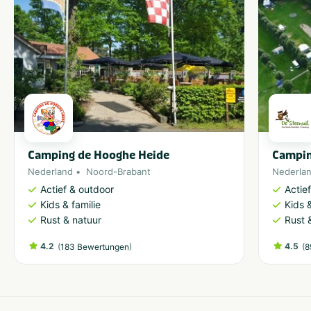
Camping de Hooghe Heide
Campin
Nederland
Noord-Brabant
Nederla
Actief & outdoor
Actie
Kids & familie
Kids &
Rust & natuur
Rust 
4.2
(
)
4.5
(
183 Bewertungen
8