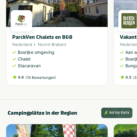
ParckVen Chalets en B&B
Vakant
Nederland
Noord-Brabant
Nederla
Bosrijke omgeving
Aan w
Chalet
Bosri
Stacaravan
Bung
4.6
(
)
4.5
(
74 Bewertungen
3
Campingplätze in der Region
Auf der Karte