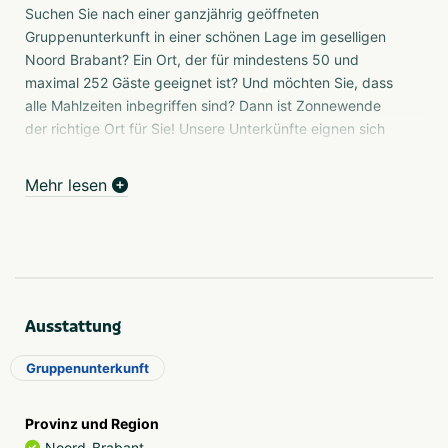
Suchen Sie nach einer ganzjährig geöffneten
Gruppenunterkunft in einer schönen Lage im geselligen
Noord Brabant? Ein Ort, der für mindestens 50 und
maximal 252 Gäste geeignet ist? Und möchten Sie, dass
alle Mahlzeiten inbegriffen sind? Dann ist Zonnewende
der richtige Ort für Sie! Unsere Unterkünfte eignen sich
perfekt für Ihre Klassenfahrt, Fußballcamp,
Familienwochenende oder Teambuilding. Auf unserem
Mehr lesen
Gelände befindet sich Zipwire Outdoor mit vielen
unterhaltsamen Aktivitäten.
Erschwinglich
Bei uns können Sie sorgenfrei Arrangements mit
Frühstücksbuffet, Mittagsbuffet und Abendessen
Ausstattung
genießen. Ein 2-Tage-Arrangement ist äußerst
erschwinglich. Die aktuellen Preise finden Sie auf unserer
Gruppenunterkunft
Website.
Spiel und Ruhe
Provinz und Region
Zonnewende liegt in einer waldreichen Umgebung. Hier
Noord-Brabant