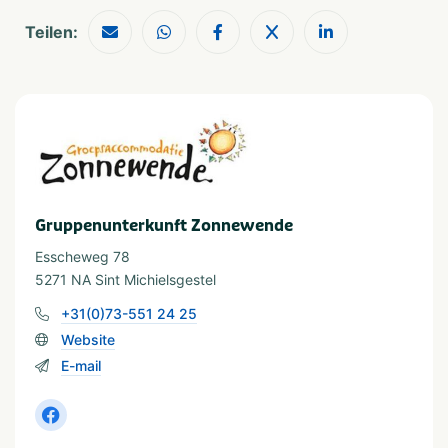
Teilen:
Algemene gegevens
Exclusief voor 1 groep
Catering mogelijk
Wifi
Einrichtungen (im Freien)
Terras
Barbecue
Speelveld
Gruppenunterkunft Zonnewende
Esscheweg 78
5271 NA Sint Michielsgestel
+31(0)73-551 24 25
Website
E-mail