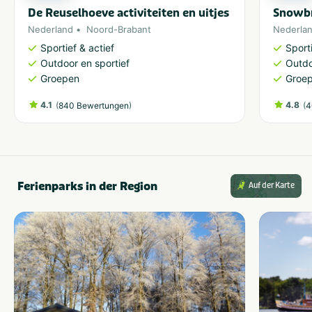
De Reuselhoeve activiteiten en uitjes
Snowbr
Nederland
Noord-Brabant
Nederla
Sportief & actief
Sporti
Outdoor en sportief
Outdo
Groepen
Groe
4.1
(
)
4.8
(
840 Bewertungen
4
Ferienparks in der Region
Auf der Karte