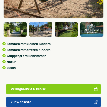
Alle 17 Fotos
anzeigen
Familien mit kleinen Kindern
Familien mit älteren Kindern
Gruppen/Familienzimmer
Natur
Luxus
Verfügbarkeit & Preise
Zur Webseite