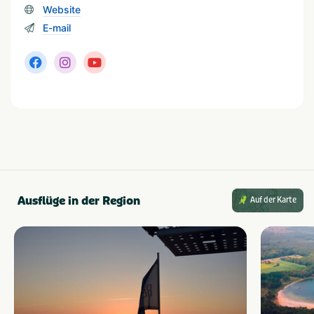
Website
In der Nähe
E-mail
Attractiepark
Shoppen
Fietsroutes
Wandelroutes
Golfbaan
Musea en kastelen
Restaurants
Ausflüge in der Region
Auf der Karte