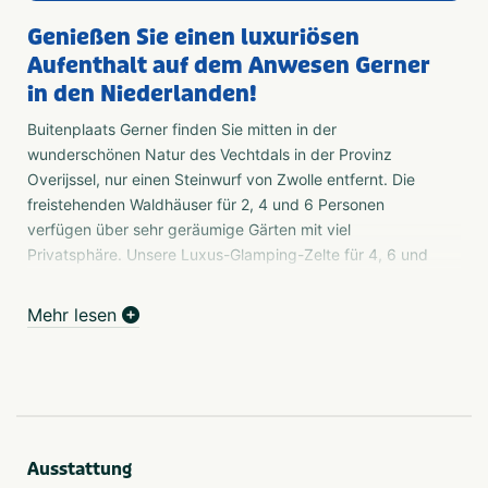
Genießen Sie einen luxuriösen
Aufenthalt auf dem Anwesen Gerner
in den Niederlanden!
Buitenplaats Gerner finden Sie mitten in der
wunderschönen Natur des Vechtdals in der Provinz
Overijssel, nur einen Steinwurf von Zwolle entfernt. Die
freistehenden Waldhäuser für 2, 4 und 6 Personen
verfügen über sehr geräumige Gärten mit viel
Privatsphäre. Unsere Luxus-Glamping-Zelte für 4, 6 und
8 Personen sind komplett ausgestattet.
Mehr lesen
Ferienhaus oder Waldchalet
Auf unserem schönen Gelände können Sie in einem
Ferienhaus oder Waldchalet für 2, 4 oder 6 Personen
übernachten. Jede Unterkunft auf unserem Gelände ist
einzigartig, sodass Sie selbst auswählen können, welches
am besten zu Ihnen passt. Im Folgenden finden Sie eine
Ausstattung
vollständige Übersicht. Wenn Sie spezielle Wünsche