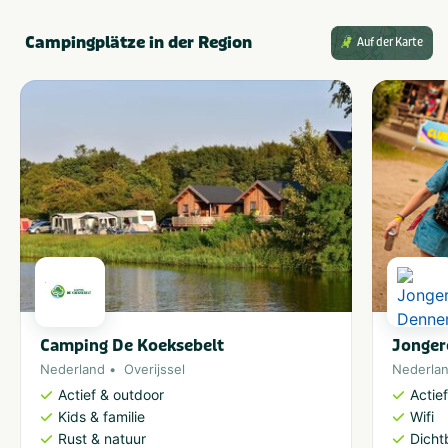
Campingplätze in der Region
Auf der Karte
Camping De Koeksebelt
Jonger
Nederland
Overijssel
Nederla
Actief & outdoor
Actie
Kids & familie
Wifi
Rust & natuur
Dicht