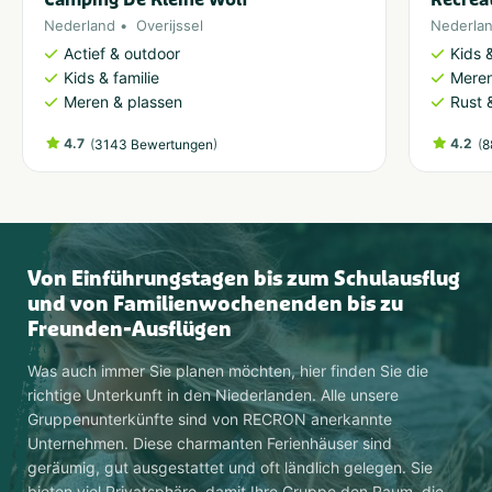
Nederland
Overijssel
Nederla
Actief & outdoor
Kids &
Kids & familie
Meren
Meren & plassen
Rust 
4.7
(
)
4.2
(
3143 Bewertungen
8
Von Einführungstagen bis zum Schulausflug
und von Familienwochenenden bis zu
Freunden-Ausflügen
Was auch immer Sie planen möchten, hier finden Sie die
richtige Unterkunft in den Niederlanden. Alle unsere
Gruppenunterkünfte sind von RECRON anerkannte
Unternehmen. Diese charmanten Ferienhäuser sind
geräumig, gut ausgestattet und oft ländlich gelegen. Sie
bieten viel Privatsphäre, damit Ihre Gruppe den Raum, die