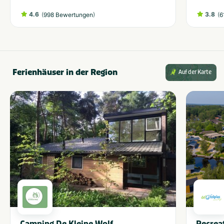
4.6
(
)
3.8
(
998 Bewertungen
6
Ferienhäuser in der Region
Auf der Karte
Camping De Kleine Wolf
Recrea