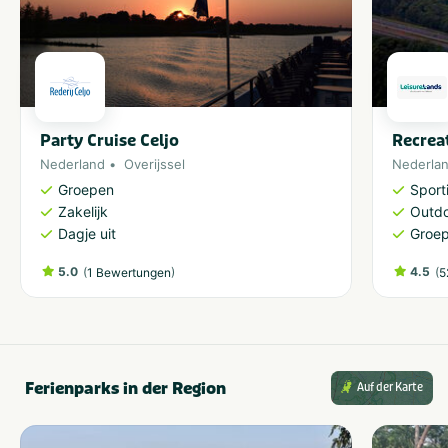
Party Cruise Celjo
Recrea
Nederland
Overijssel
Nederla
Groepen
Sporti
Zakelijk
Outdo
Dagje uit
Groe
5.0
(
)
4.5
(
1 Bewertungen
5
Ferienparks in der Region
Auf der Karte