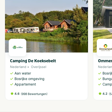
Camping De Koeksebelt
Ommerl
Nederland
Overijssel
Nederla
Aan water
Bosri
Bosrijke omgeving
Bung
Appartement
Camp
4.6
(
)
4.2
(
998 Bewertungen
5