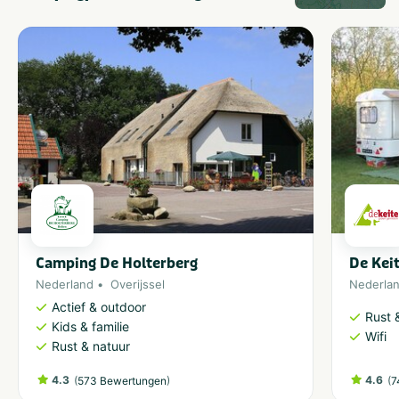
Camping De Holterberg
De Kei
Nederland
Overijssel
Nederla
Actief & outdoor
Rust 
Kids & familie
Wifi
Rust & natuur
4.3
(
)
4.6
(
573 Bewertungen
7