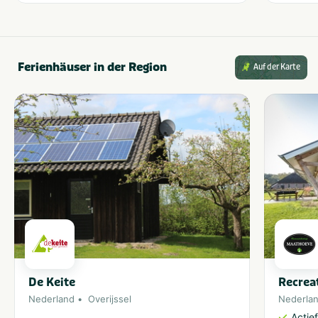
Ferienhäuser in der Region
Auf der Karte
De Keite
Recrea
Nederland
Overijssel
Nederla
Actie