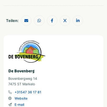
In der Nähe
Attractiepark
Shoppen
Teilen:
Dierentuin
Wandelroutes
Fietsroutes
Musea en kastelen
Restaurants
De Bovenberg
Bovenbergweg 14
7475 ST Markelo
+31547 36 17 81
Website
E-mail