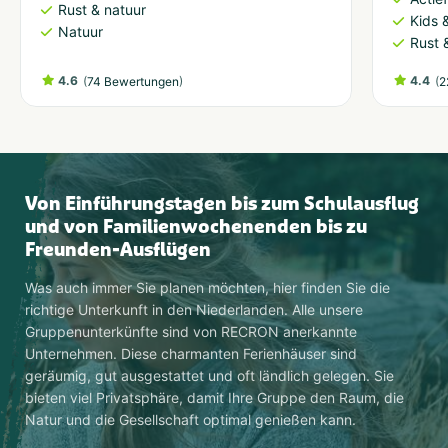
Rust & natuur
Kids &
Natuur
Rust 
4.6
(
)
4.4
(
74 Bewertungen
2
Von Einführungstagen bis zum Schulausflug
und von Familienwochenenden bis zu
Freunden-Ausflügen
Was auch immer Sie planen möchten, hier finden Sie die
richtige Unterkunft in den Niederlanden. Alle unsere
Gruppenunterkünfte sind von RECRON anerkannte
Unternehmen. Diese charmanten Ferienhäuser sind
geräumig, gut ausgestattet und oft ländlich gelegen. Sie
bieten viel Privatsphäre, damit Ihre Gruppe den Raum, die
Natur und die Gesellschaft optimal genießen kann.