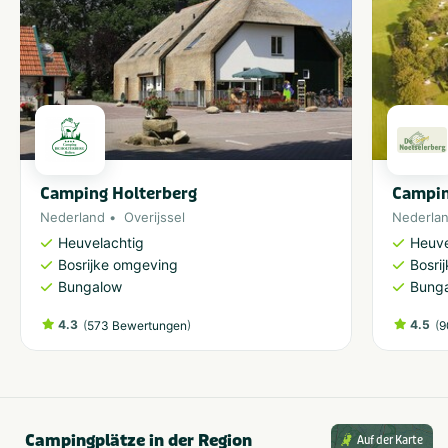
Camping Holterberg
Campin
Nederland
Overijssel
Nederla
Heuvelachtig
Heuve
Bosrijke omgeving
Bosri
Bungalow
Bung
4.3
(
)
4.5
(
573 Bewertungen
9
Campingplätze in der Region
Auf der Karte