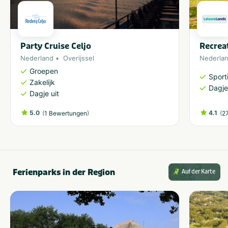
Party Cruise Celjo
Recrea
Nederland
Overijssel
Nederla
Groepen
Sporti
Zakelijk
Dagje
Dagje uit
5.0
(
)
4.1
(
1 Bewertungen
2
Ferienparks in der Region
Auf der Karte