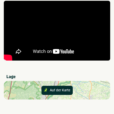
Kids & familie
Rust & natuur
Provinz und Region
Overijssel
Twente
Empfohlen für
Groepen/familiekamers
Natuur
Schoolreisjes/kampen
Einrichtungen
Balkon en/of terras
Wifi / draadloos internet
Lage
(gratis)
Parkeren gratis
Restaurant
Auf der Karte
Art der Unterkunft
Groepsaccommodatie