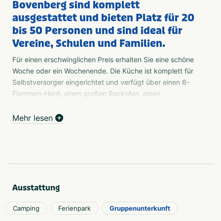
Bovenberg sind komplett
ausgestattet und bieten Platz für 20
bis 50 Personen und sind ideal für
Vereine, Schulen und Familien.
Für einen erschwinglichen Preis erhalten Sie eine schöne
Woche oder ein Wochenende. Die Küche ist komplett für
Selbstversorger eingerichtet und verfügt über einen 6-
Flammen-Herd, einen großen Backofen, einen
Geschirrspüler, einen großen Kühlschrank
Mehr lesen
Kühlschrank, Kaffeemaschine und verschiedene große
und kleine Besteckteile. Aber auch Frühstück,
Mittagessen, Mahlzeiten, Buffets, Barbecue, Pommes
frites und Snacks können angeboten werden.
Neben der Küche befindet sich ein großer Speisesaal mit
Ausstattung
einer separaten Sitzecke mit TV und DVD. Es gibt sechs
verschiedene Schlafräume mit guten (Etagen-)Betten und
Camping
Ferienpark
Gruppenunterkunft
Matratzen. Sie müssen Ihre eigene Bettwäsche