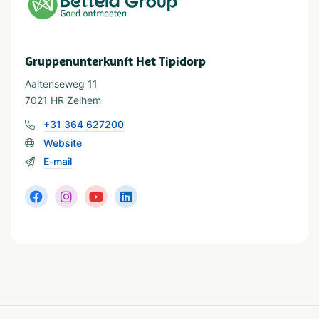
Tafeltennistafel
Art der Unterkunft
Gruppenunterkunft Het Tipidorp
Groepsaccommodatie
Aaltenseweg 11
7021 HR Zelhem
In der Nähe
+31 364 627200
Dierentuin
Restaurants
Website
Fietsroutes
Wandelroutes
E-mail