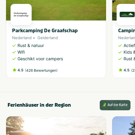
Parkcamping De Graafschap
Campin
Nederland
Gelderland
Nederla
Rust & natuur
Actie
Wifi
Kids &
Geschikt voor campers
Rust 
4.5
(
)
4.5
(
426 Bewertungen
2
Ferienhäuser in der Region
Auf der Karte