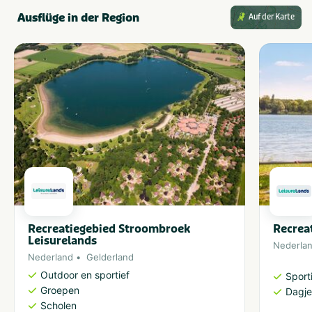
Ausflüge in der Region
Auf der Karte
Recreatiegebied Stroombroek
Recrea
Leisurelands
Nederla
Nederland
Gelderland
Outdoor en sportief
Sporti
Groepen
Dagje
Scholen