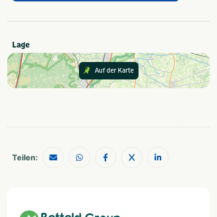
Speelveld
Kampvuurplaats
Provinz und Region
Lage
Utrecht
Auf der Karte
Thema
Actief & outdoor
Kids & familie
Empfohlen für
Gezinnen met jonge
Groepen/familiekamers
kinderen
Schoolreisjes/kampen
Gezinnen met oudere
Teilen:
kinderen
Einrichtungen
Parkeren gratis
Trampoline(s) of
springkussen(s)
Kamers begane grond