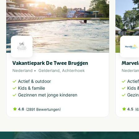
Vakantiepark De Twee Bruggen
Marvel
Nederland
Gelderland
,
Achterhoek
Nederla
Actief & outdoor
Actie
Kids & familie
Kids &
Gezinnen met jonge kinderen
Gezin
4.6
(
)
4.5
(
2891 Bewertungen
6