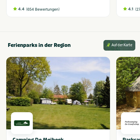
4.4
(
)
4.1
(
654 Bewertungen
2
Ferienparks in der Region
Auf der Karte
Camping De Meibeek
Parkca