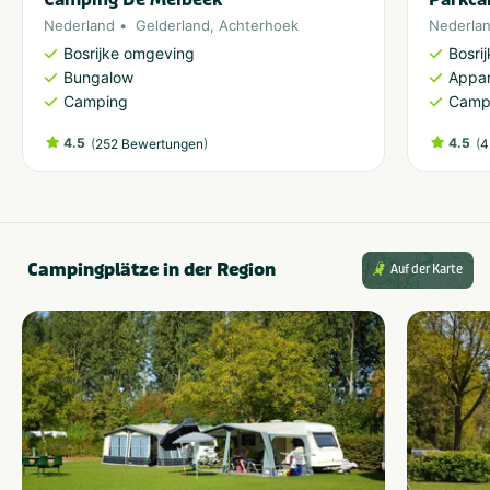
Nederland
Gelderland
,
Achterhoek
Nederla
Bosrijke omgeving
Bosri
Bungalow
Appa
Camping
Camp
4.5
(
)
4.5
(
252 Bewertungen
4
Campingplätze in der Region
Auf der Karte