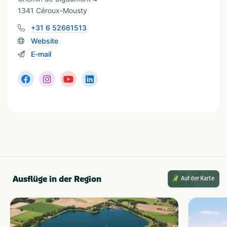
1341 Céroux-Mousty
In der Nähe
+31 6 52661513
Dierentuin
Restaurants
Website
Fietsroutes
Wandelroutes
E-mail
Ausflüge in der Region
Auf der Karte