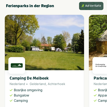
Ferienparks in der Region
Auf der Karte
Camping De Meibeek
Parkca
Nederland
Gelderland
,
Achterhoek
Nederla
Bosrijke omgeving
Bosri
Bungalow
Appa
Camping
Camp