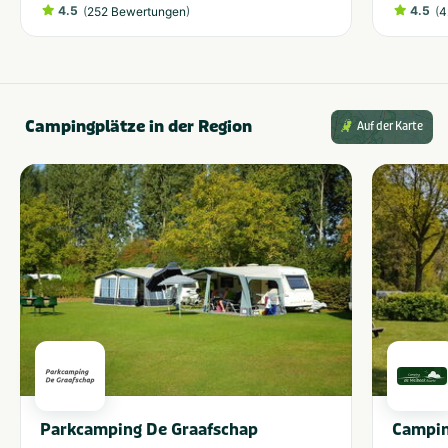
4.5
(
)
4.5
(
252 Bewertungen
4
Campingplätze in der Region
Auf der Karte
Parkcamping De Graafschap
Campin