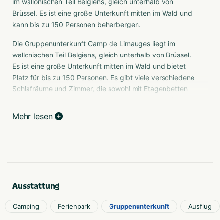
im wallonischen Teil Belgiens, gleich unterhalb von
Brüssel. Es ist eine große Unterkunft mitten im Wald und
kann bis zu 150 Personen beherbergen.
Die Gruppenunterkunft Camp de Limauges liegt im
wallonischen Teil Belgiens, gleich unterhalb von Brüssel.
Es ist eine große Unterkunft mitten im Wald und bietet
Platz für bis zu 150 Personen. Es gibt viele verschiedene
Schlafräume und Zimmer, die sowohl mit Etagenbetten
als auch mit normalen Betten ausgestattet sind. Die
verschiedenen Zimmer in unterschiedlichen Größen sind
Mehr lesen
ideal für Versammlungen verschiedener Gruppen. Es gibt
verschiedene Arten von Zimmern: Schlafsäle, in denen 8-
12 Personen übernachten können, und Zimmer mit
Einzelbetten. Alle Säle und Zimmer verfügen über nahe
gelegene Sanitäranlagen. Die Schlafsäle befinden sich
auf der Rückseite des Gebäudes, die Zimmer auf der
Ausstattung
Vorderseite. Camps de Limauges verfügt über mehrere
Säle mit unterschiedlichen Möglichkeiten. Es ist ideal, sich
Camping
Ferienpark
Gruppenunterkunft
Ausflug
in dieser Unterkunft in verschiedene Gruppen aufzuteilen.