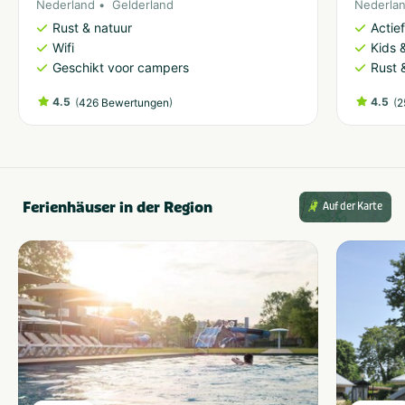
Nederland
Gelderland
Nederla
Rust & natuur
Actie
Wifi
Kids &
Geschikt voor campers
Rust 
4.5
(
)
4.5
(
426 Bewertungen
2
Ferienhäuser in der Region
Auf der Karte