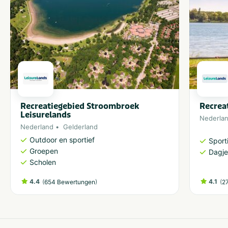
Recreatiegebied Stroombroek
Recrea
Leisurelands
Nederla
Nederland
Gelderland
Outdoor en sportief
Sporti
Groepen
Dagje
Scholen
4.4
(
)
4.1
(
654 Bewertungen
2