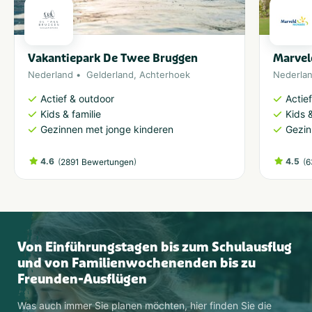
Vakantiepark De Twee Bruggen
Marvel
Nederland
Gelderland
,
Achterhoek
Nederla
Actief & outdoor
Actie
Kids & familie
Kids &
Gezinnen met jonge kinderen
Gezin
4.6
(
)
4.5
(
2891 Bewertungen
6
Von Einführungstagen bis zum Schulausflug
und von Familienwochenenden bis zu
Freunden-Ausflügen
Was auch immer Sie planen möchten, hier finden Sie die