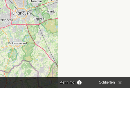
Mehr info
Schließen
aflet
|
©
OpenStreetMap
contributors