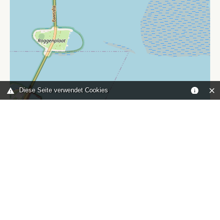
Diese Seite verwendet Cookies
Leaflet
|
©
OpenStreetMap
contributors
Sie sind hier:
Home
karte
TOP