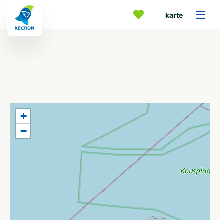
karte
+
−