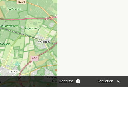
Mehr info
Schließen
aflet
|
©
OpenStreetMap
contributors