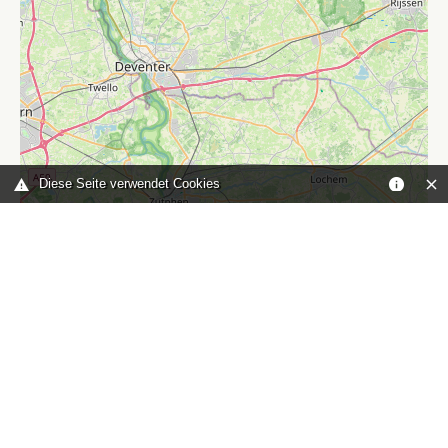
Diese Seite verwendet Cookies
Leaflet
|
©
OpenStreetMap
contributors
Sie sind hier:
Home
karte
TOP