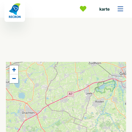
karte
+
−