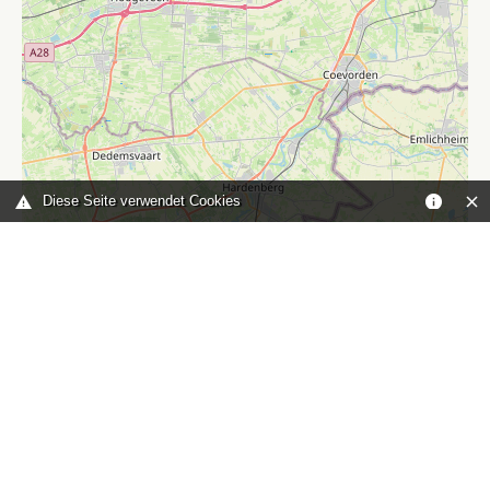
Diese Seite verwendet Cookies
Leaflet
|
©
OpenStreetMap
contributors
Sie sind hier:
Home
karte
TOP