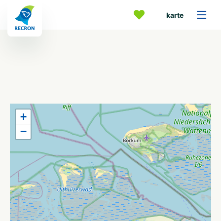
karte
+
−