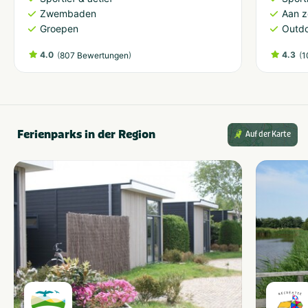
Zwembaden
Aan 
Groepen
Outdo
4.0
(
)
4.3
(
807 Bewertungen
1
Ferienparks in der Region
Auf der Karte