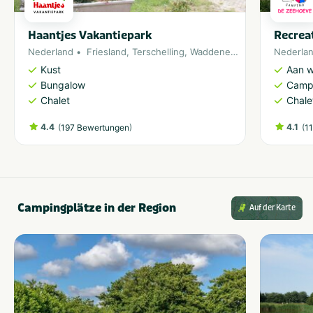
Haantjes Vakantiepark
Recrea
Nederland
Friesland
,
Terschelling
,
Waddeneiland
Nederla
Kust
Aan w
Bungalow
Camp
Chalet
Chale
4.4
(
)
4.1
(
197 Bewertungen
1
Campingplätze in der Region
Auf der Karte