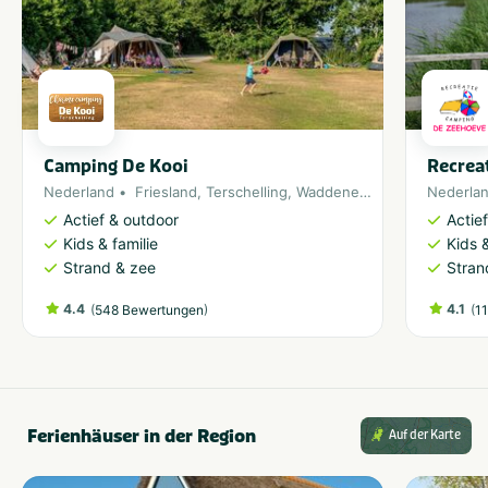
Camping De Kooi
Recrea
Nederland
Friesland
,
Terschelling
,
Waddeneiland
Nederla
Actief & outdoor
Actie
Kids & familie
Kids &
Strand & zee
Stran
4.4
(
)
4.1
(
548 Bewertungen
1
Ferienhäuser in der Region
Auf der Karte