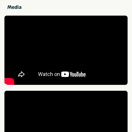
Typ
Media
Outdoor
Gesellschaft
Bedrijfsfeest
Vrijgezellenfeest
Bedrijfsuitje
Vrijgezellenfeest mannen
Familiedag
Vrijgezellenfeest vrouwen
Kinderfeestje
Gezinsuitje
Personeelsuitje
Klassenuitje
Teamuitstapje
Thema
Outdoor en sportief
Zakelijk
Groepen
Dagje uit
Scholen
Op het water
Anzahl der Personen