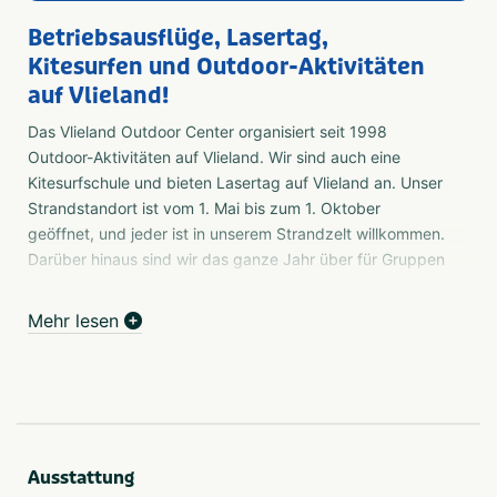
Betriebsausflüge, Lasertag,
Kitesurfen und Outdoor-Aktivitäten
auf Vlieland!
Das Vlieland Outdoor Center organisiert seit 1998
Outdoor-Aktivitäten auf Vlieland. Wir sind auch eine
Kitesurfschule und bieten Lasertag auf Vlieland an. Unser
Strandstandort ist vom 1. Mai bis zum 1. Oktober
geöffnet, und jeder ist in unserem Strandzelt willkommen.
Darüber hinaus sind wir das ganze Jahr über für Gruppen
oder Privatpersonen verfügbar, in Zusammenarbeit mit
unserem Partner, dem Bureau Vlieland.
Mehr lesen
Outdoor-Aktivitäten
Unser Strandzelt ist vom 1. April bis zum Ende der
Herbstferien am Strand aufgebaut. Wir sind jedoch das
ganze Jahr über für Gruppen oder Privatpersonen
geöffnet. Unsere Aktivitäten werden immer von
Ausstattung
erfahrenen Instruktoren begleitet, die für Zuverlässigkeit