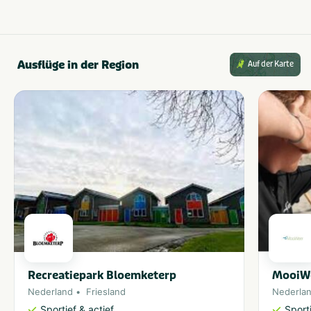
Ausflüge in der Region
Auf der Karte
Recreatiepark Bloemketerp
MooiW
Nederland
Friesland
Nederla
Sportief & actief
Sporti