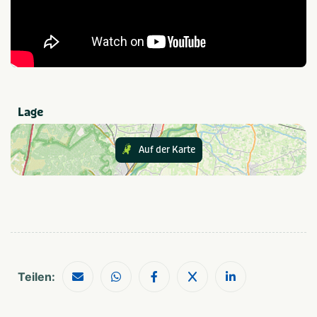
1-4
25-49
5-9
2-10 kinderen
10-24
Meer dan 10 kinderen
Provinz und Region
Friesland
Waddeneiland
Lage
Vlieland
Noordzee
Auf der Karte
Teilen: