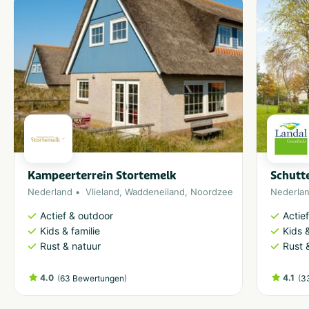
Kampeerterrein Stortemelk
Schutt
Nederland
Vlieland
,
Waddeneiland
,
Noordzee
Nederla
Actief & outdoor
Actie
Kids & familie
Kids &
Rust & natuur
Rust 
4.0
(
)
4.1
(
63 Bewertungen
3