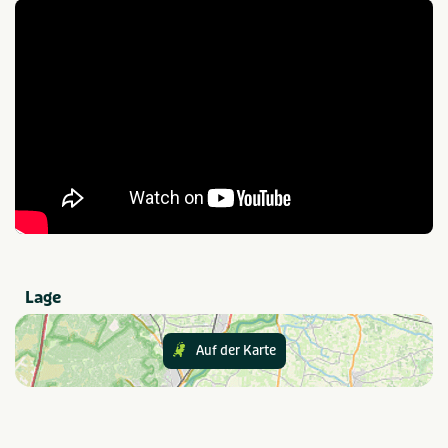
Survival
Kinderactiviteiten
Boogschieten
Quadrijden
Overig
Teamopdrachten
Balsporten
Tochten
Games
Provinz und Region
Gelderland
Lage
Auf der Karte