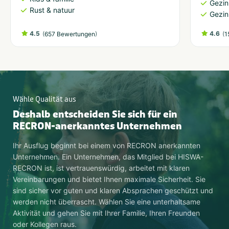
Gezin
Rust & natuur
Gezin
4.5
(
)
4.6
(
657 Bewertungen
1
Wähle Qualität aus
Deshalb entscheiden Sie sich für ein
RECRON-anerkanntes Unternehmen
Ihr Ausflug beginnt bei einem von RECRON anerkannten
Unternehmen. Ein Unternehmen, das Mitglied bei HISWA-
RECRON ist, ist vertrauenswürdig, arbeitet mit klaren
Vereinbarungen und bietet Ihnen maximale Sicherheit. Sie
sind sicher vor guten und klaren Absprachen geschützt und
werden nicht überrascht. Wählen Sie eine unterhaltsame
Aktivität und gehen Sie mit Ihrer Familie, Ihren Freunden
oder Kollegen raus.