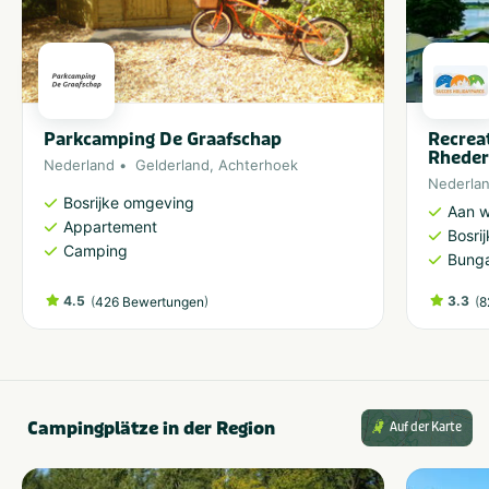
Parkcamping De Graafschap
Recrea
Rheder
Nederland
Gelderland
,
Achterhoek
Nederla
Bosrijke omgeving
Aan w
Appartement
Bosri
Camping
Bung
4.5
(
)
3.3
(
426 Bewertungen
8
Campingplätze in der Region
Auf der Karte