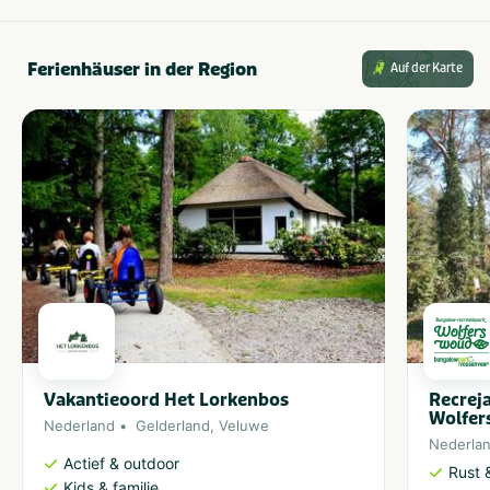
Ferienhäuser in der Region
Auf der Karte
Vakantieoord Het Lorkenbos
Recrej
Wolfe
Nederland
Gelderland
,
Veluwe
Nederla
Actief & outdoor
Rust 
Kids & familie