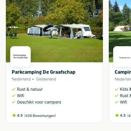
Parkcamping De Graafschap
Campin
Nederland
Gelderland
Nederla
Rust & natuur
Kids &
Wifi
Rust 
Geschikt voor campers
Wifi
4.5
(
)
4.5
(
426 Bewertungen
4