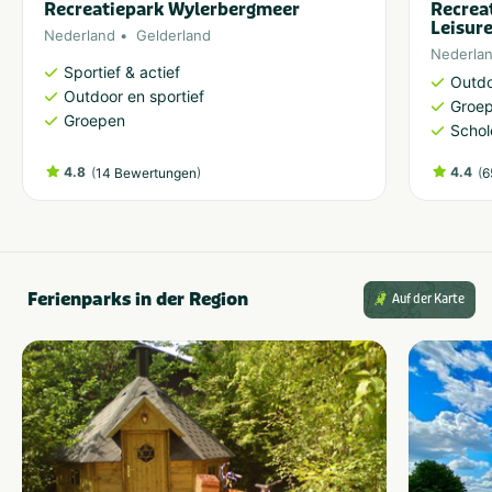
Recreatiepark Wylerbergmeer
Recrea
Leisur
Nederland
Gelderland
Nederla
Sportief & actief
Outdo
Outdoor en sportief
Groe
Groepen
Schol
4.8
(
)
4.4
(
14 Bewertungen
6
Ferienparks in der Region
Auf der Karte