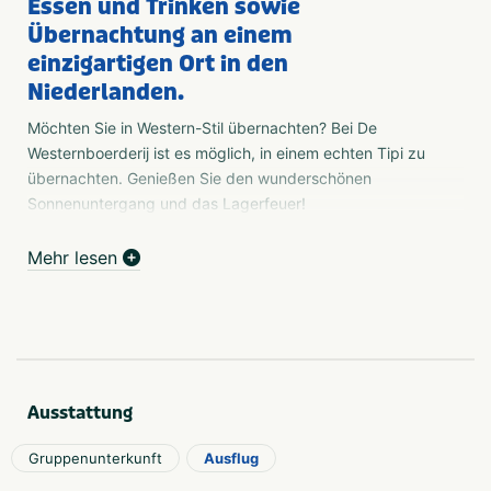
Essen und Trinken sowie
Übernachtung an einem
einzigartigen Ort in den
Niederlanden.
Möchten Sie in Western-Stil übernachten? Bei De
Westernboerderij ist es möglich, in einem echten Tipi zu
übernachten. Genießen Sie den wunderschönen
Sonnenuntergang und das Lagerfeuer!
Eine gelungene Gruppenveranstaltung?
Mehr lesen
Das wird es sicherlich bei De Westernboerderij, dem
Spezialisten für Gruppenausflüge. Das ganze Jahr über
werden verschiedene unterhaltsame Aktivitäten für kleine
und große Gruppen angeboten. Freundesgruppen,
Vereine, Schüler, Familien und Unternehmen aller
Altersgruppen finden bei De Westernboerderij ein
Ausstattung
unterhaltsames und herausforderndes Programm.
Gruppenunterkunft
Ausflug
Unvergessliche und umfassende Familienausflüge
Möchten Sie etwas für Ihre Familie organisieren? De