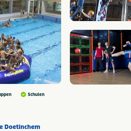
uppen
Schulen
e Doetinchem