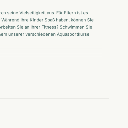
seine Vielseitigkeit aus. Für Eltern ist es
n. Während Ihre Kinder Spaß haben, können Sie
 Arbeiten Sie an Ihrer Fitness? Schwimmen Sie
nem unserer verschiedenen Aquasportkurse
eten. Jede Menge Wasserspaß für Jung und
ren Wildwasserbach, Massagedüsen, Sprudelbank
tische Rutschen. Die eine ist die 70 Meter
en Lichteffekten, die Sie selbst auswählen
ffekte und draußen wartet die Sunny Slide, wer
an Ihrer Gesundheit und Fitness. Wir bieten
itnessniveau. Das Wasser macht die Bewegung