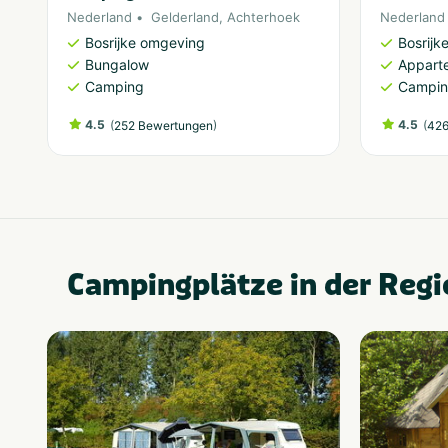
Nederland
Gelderland
,
Achterhoek
Nederland
Bosrijke omgeving
Bosrijk
Bungalow
Appart
Camping
Campi
4.5
(
)
4.5
(
252 Bewertungen
426
Campingplätze in der Regi