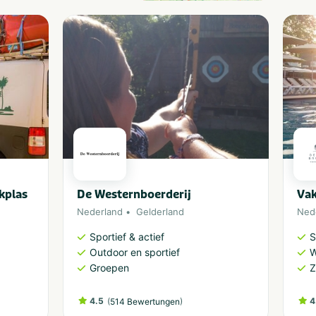
kplas
De Westernboerderij
Vak
Nederland
Gelderland
Ned
Sportief & actief
S
Outdoor en sportief
W
Groepen
4.5
(
)
4
514 Bewertungen