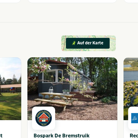
Auf der Karte
t
Bospark De Bremstruik
Rec