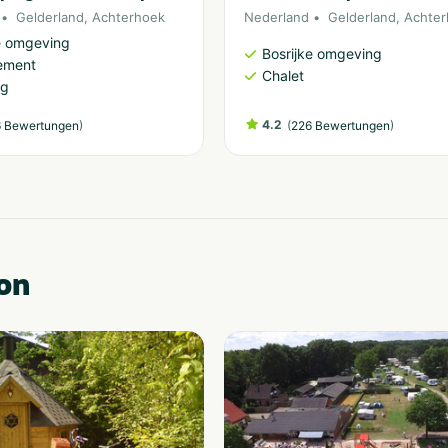
Gelderland
,
Achterhoek
Nederland
Gelderland
,
Achter
e omgeving
Bosrijke omgeving
ement
Chalet
ng
)
4.2
(
)
 Bewertungen
226 Bewertungen
on