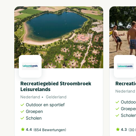
Recreatiegebied Stroombroek
Recreati
Leisurelands
Nederland
Nederland
Gelderland
Outdoor
Outdoor en sportief
Groepe
Groepen
Schole
Scholen
4.4
(
)
4.3
(
654 Bewertungen
30 