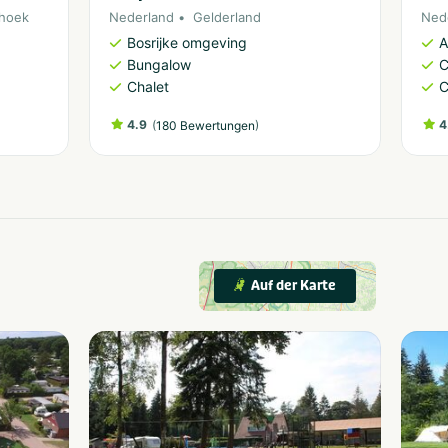
hoek
Nederland
Gelderland
Ned
Bosrijke omgeving
A
Bungalow
C
Chalet
C
4.9
(
)
4
180 Bewertungen
Auf der Karte