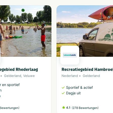
egebied Rhederlaag
Recreatiegebied Hambroe
Gelderland
,
Veluwe
Nederland
Gelderland
 en sportief
Sportief & actief
n
Dagje uit
n
)
4.1
(
)
Bewertungen
278 Bewertungen