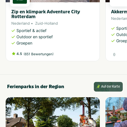
Zip en klimpark Adventure City
Akker
Rotterdam
Nederla
Nederland
Zuid-Holland
Sporti
Sportief & actief
Outdo
Outdoor en sportief
Groe
Groepen
4.5
(
)
651 Bewertungen
(
)
Ferienparks in der Region
Auf der Karte