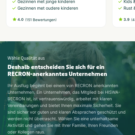
Gezinnen met jonge kinderen
Kids &
Gezinnen met oudere kinderen
Rust 
4.0
(
)
3.9
(
151 Bewertungen
4
Wähle Qualität aus
Deshalb entscheiden Sie sich für ein
RECRON-anerkanntes Unternehmen
Ihr Ausflug beginnt bei einem von RECRON anerkannten
Unternehmen. Ein Unternehmen, das Mitglied bei HISWA-
RECRON ist, ist vertrauenswürdig, arbeitet mit klaren
Vereinbarungen und bietet Ihnen maximale Sicherheit. Sie
sind sicher vor guten und klaren Absprachen geschützt und
werden nicht überrascht. Wählen Sie eine unterhaltsame
Aktivität und gehen Sie mit Ihrer Familie, Ihren Freunden
oder Kollegen raus.