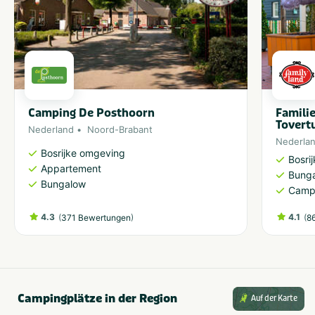
Camping De Posthoorn
Famili
Tovert
Nederland
Noord-Brabant
Nederla
Bosrijke omgeving
Bosri
Appartement
Bung
Bungalow
Camp
4.3
(
)
4.1
(
371 Bewertungen
8
Campingplätze in der Region
Auf der Karte