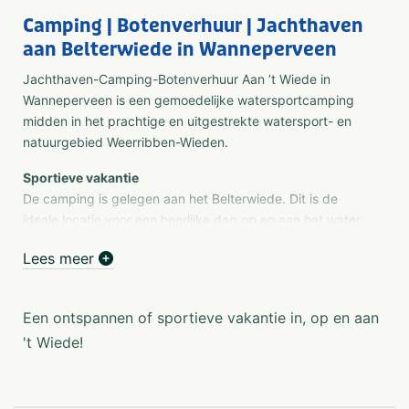
Camping | Botenverhuur | Jachthaven
aan Belterwiede in Wanneperveen
Jachthaven-Camping-Botenverhuur Aan ’t Wiede in
Wanneperveen is een gemoedelijke watersportcamping
midden in het prachtige en uitgestrekte watersport- en
natuurgebied Weerribben-Wieden.
Sportieve vakantie
De camping is gelegen aan het Belterwiede. Dit is de
ideale locatie voor een heerlijke dag op en aan het water
óf een sportieve kano-/ zeilvakantie. U kunt een
Lees meer
fluisterboot of zeilboot huren, een nachtje aanleggen in
de jachthaven of kamperen op één van de
kampeerplaatsen op het trekkersveld.
Een ontspannen of sportieve vakantie in, op en aan
Nette voorzieningen
't Wiede!
U heeft als gast op de camping de beschikking over een
modern toiletgebouw met o.a. ruime douches en een
wasserette. Ook is het heerlijk zwemmen en pootjebaden