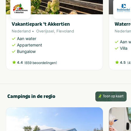
Vakantiepark 't Akkertien
Waterr
Nederland
Overijssel
,
Flevoland
Nederla
Aan water
Aan w
Appartement
Villa
Bungalow
4.4
(
)
4.5
(
659 beoordelingen
4
Campings in de regio
Toon op kaart