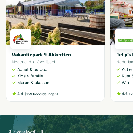
Vakantiepark 't Akkertien
Jelly's
Nederland
Overijssel
Nederla
Actief & outdoor
Actie
Kids & familie
Rust 
Meren & plassen
Wifi
4.4
(
)
4.6
(
659 beoordelingen
2
Kies voor kwaliteit