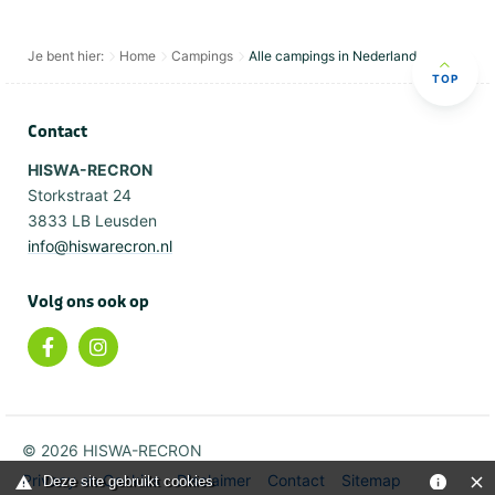
Je bent hier:
Home
Campings
Alle campings in Nederland
TOP
Contact
HISWA-RECRON
Storkstraat 24
3833 LB Leusden
info@hiswarecron.nl
Volg ons ook op
© 2026 HISWA-RECRON
Privacy en Cookies
Disclaimer
Contact
Sitemap
Deze site gebruikt cookies