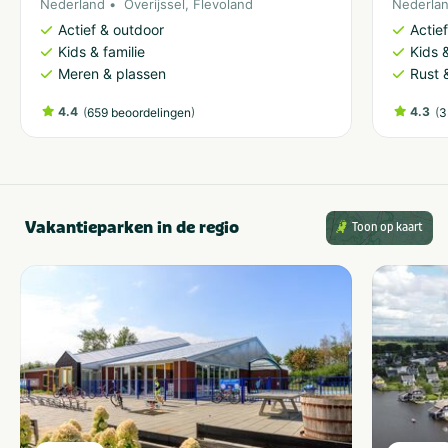
Nederland
Overijssel
,
Flevoland
Nederla
Actief & outdoor
Actie
Kids & familie
Kids &
Meren & plassen
Rust 
4.4
(
)
4.3
(
659 beoordelingen
3
Vakantieparken in de regio
Toon op kaart