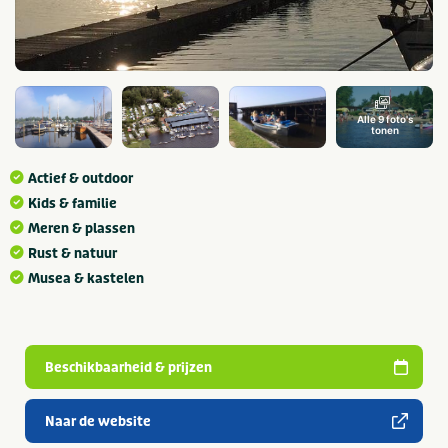
Alle 9 foto's
tonen
Actief & outdoor
Kids & familie
Meren & plassen
Rust & natuur
Musea & kastelen
Beschikbaarheid & prijzen
Naar de website