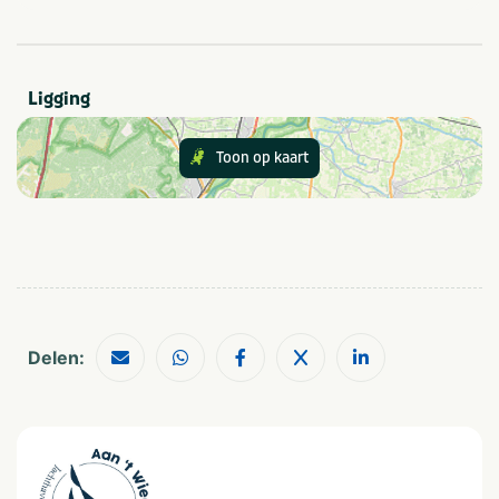
Zwemmen
Zwemmen
Meer met strand
Ligging
Sanitair
Toon op kaart
Wasmachine op camping
Wasdroger op camping
Minimale oppervlakte staanplaats (m²)
tot 80
Provincie(s) en streek
Delen:
Overijssel
Thema
Actief & outdoor
Rust & natuur
Kids & familie
Musea & kastelen