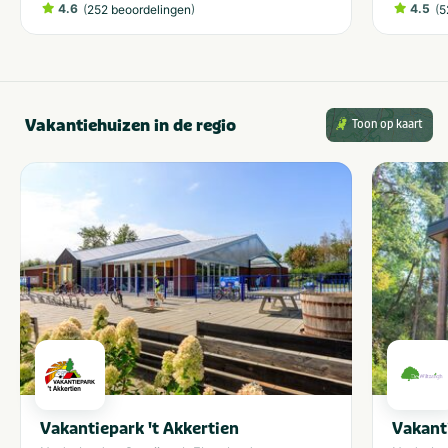
4.6
(
)
4.5
(
252 beoordelingen
5
Vakantiehuizen in de regio
Toon op kaart
Vakantiepark 't Akkertien
Vakant