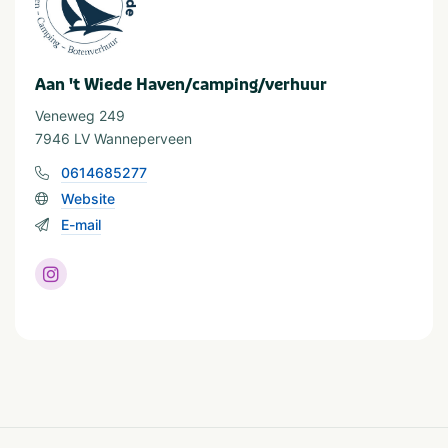
Meren & plassen
Aan 't Wiede Haven/camping/verhuur
In de buurt
Fietsroutes
Wandelroutes
Veneweg 249
Restaurants
Watersport voorzieningen
7946 LV Wanneperveen
Shoppen
0614685277
Website
Watersport
E-mail
Boothelling
Waterrecreatie
Sloepverhuur
Bootverhuur
Geschikt voor
Geschikt voor kinderen
Huisdiervriendelijk
Geschikt voor alle
Stellen
leeftijden