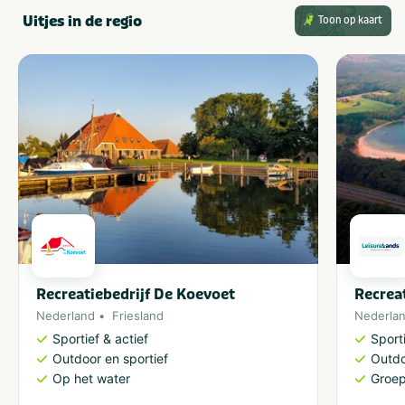
Vakantieverblijf
Uitjes in de regio
Toon op kaart
Staanplaats
Recreatiebedrijf De Koevoet
Recrea
Nederland
Friesland
Nederla
Sportief & actief
Sporti
Outdoor en sportief
Outdo
Op het water
Groe