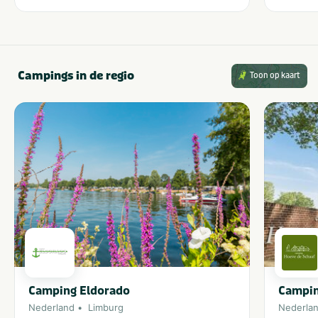
Campings in de regio
Toon op kaart
Camping Eldorado
Campin
Nederland
Limburg
Nederla