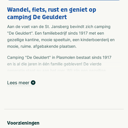
Wandel, fiets, rust en geniet op
camping De Geuldert
Aan de voet van de St. Jansberg bevindt zich camping
"De Geuldert". Een familiebedrijf sinds 1917 met een
gezellige kantine, mooie speeltuin, een kinderboerderij en
mooie, ruime. afgebakende plaatsen.
Camping "De Geuldert" in Plasmolen bestaat sinds 1917
en is al die jaren in één familie gebleven! De vierde
generatie staat nu aan het roer. Wij zijn een gezellige,
maar rustige familiecamping in de kop van Noord-
Lees meer
Limburg onder de rook van Nijmegen en op een
steenworp afstand van Cuijk en zijn mooie Brabantse
landschappen. Vanaf onze camping pakt u de mooiste
wandel- en fietsroutes op. Geniet zelf van de vele
mogelijkheden van dit mooie drie provincieën punt.
Camping "De Geuldert" is gelegen aan de grens van
Voorzieningen
Duitsland en wij liggen zeer centraal voor diverse