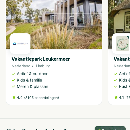
Vakantiepark Leukermeer
Vakant
Nederland
Limburg
Nederla
Actief & outdoor
Actie
Kids & familie
Kids &
Meren & plassen
Rust 
4.4
(
)
4.1
(
3105 beoordelingen
7