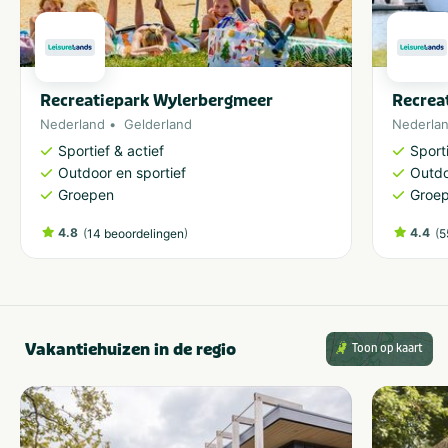
Recreatiepark Wylerbergmeer
Recrea
Nederland
Gelderland
Nederla
Sportief & actief
Sporti
Outdoor en sportief
Outdo
Groepen
Groe
4.8
(
)
4.4
(
14 beoordelingen
5
Vakantiehuizen in de regio
Toon op kaart