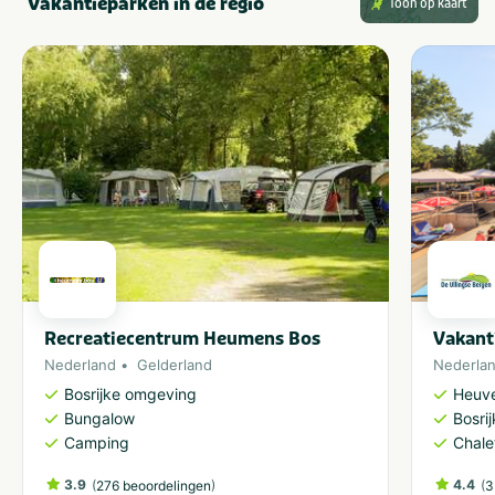
Vakantieparken in de regio
Toon op kaart
Recreatiecentrum Heumens Bos
Vakant
Nederland
Gelderland
Nederla
Bosrijke omgeving
Heuve
Bungalow
Bosri
Camping
Chale
3.9
(
)
4.4
(
276 beoordelingen
3