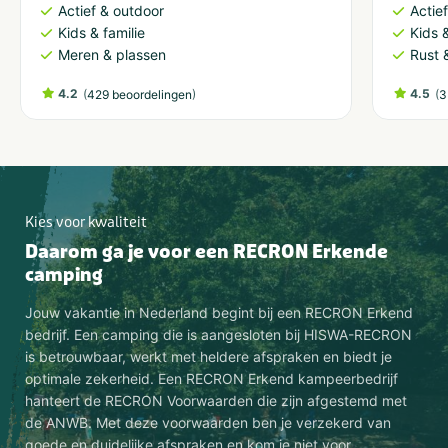
Actief & outdoor
Actie
Kids & familie
Kids &
Meren & plassen
Rust 
4.2
(
)
4.5
(
429 beoordelingen
3
Kies voor kwaliteit
Daarom ga je voor een RECRON Erkende
camping
Jouw vakantie in Nederland begint bij een RECRON Erkend
bedrijf. Een camping die is aangesloten bij HISWA-RECRON
is betrouwbaar, werkt met heldere afspraken en biedt je
optimale zekerheid. Een RECRON Erkend kampeerbedrijf
hanteert de RECRON Voorwaarden die zijn afgestemd met
de ANWB. Met deze voorwaarden ben je verzekerd van
goede en duidelijke afspraken en kom je niet voor