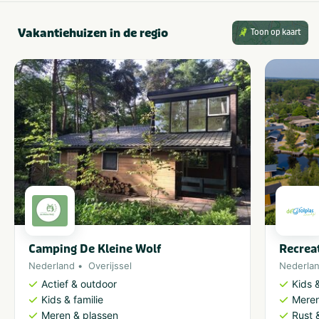
Vakantiehuizen in de regio
Toon op kaart
Camping De Kleine Wolf
Recrea
Nederland
Overijssel
Nederla
Actief & outdoor
Kids &
Kids & familie
Meren
Meren & plassen
Rust 