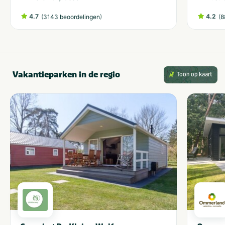
4.7
(
)
4.2
(
3143 beoordelingen
8
Vakantieparken in de regio
Toon op kaart