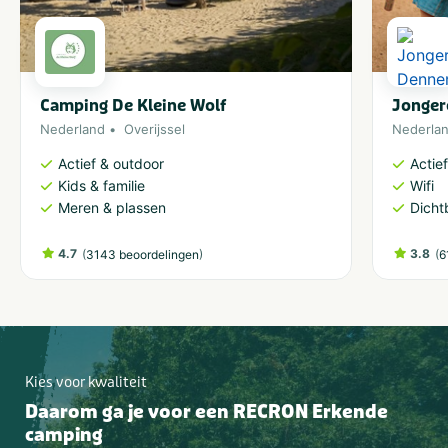
Camping De Kleine Wolf
Jonger
Nederland
Overijssel
Nederla
Actief & outdoor
Actie
Kids & familie
Wifi
Meren & plassen
Dicht
4.7
(
)
3.8
(
3143 beoordelingen
6
Kies voor kwaliteit
Daarom ga je voor een RECRON Erkende
camping