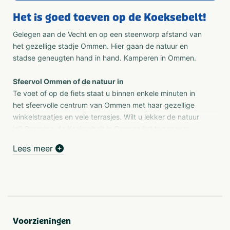
Het is goed toeven op de Koeksebelt!
Gelegen aan de Vecht en op een steenworp afstand van
het gezellige stadje Ommen. Hier gaan de natuur en
stadse geneugten hand in hand. Kamperen in Ommen.
Sfeervol Ommen of de natuur in
Te voet of op de fiets staat u binnen enkele minuten in
het sfeervolle centrum van Ommen met haar gezellige
winkelstraatjes en vele terrasjes. Wilt u lekker de natuur
in? Camping de Koeksebelt in Ommen ligt tegenover
Landgoed het Laer, met haar statige beukenlanen, stoere
Lees meer
eikenbossen en nostalgische hertenkamp. Via het
nabijgelegen fietsknooppunt kunt u vele fiets- en
wandeltochten maken door het uitgestrekte Vechtdal.
Ruimopgezette kampeervelden en alle luxe
De kampeervelden van camping de Koeksebelt zijn ruim
opgezet en voorzien van alle mogelijke luxe. Iedere plek
Voorzieningen