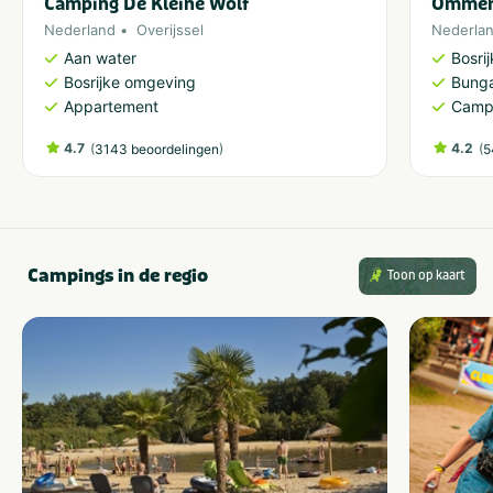
Camping De Kleine Wolf
Ommerl
Nederland
Overijssel
Nederla
Aan water
Bosri
Bosrijke omgeving
Bung
Appartement
Camp
4.7
(
)
4.2
(
3143 beoordelingen
5
Campings in de regio
Toon op kaart