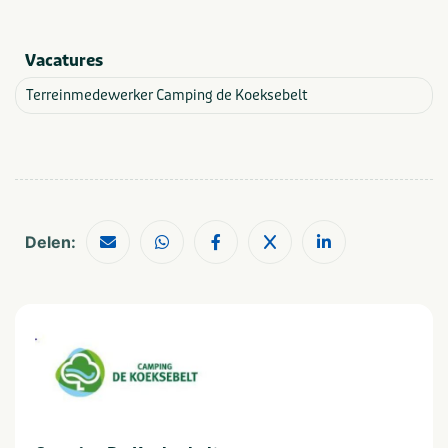
In de buurt
Vacatures
Fietsroutes
Wandelroutes
Restaurants
Watersport voorzieningen
Terreinmedewerker Camping de Koeksebelt
Shoppen
Musea en kastelen
Watersport
Sloepverhuur
Delen:
Geschikt voor
Geschikt voor kinderen
Rolstoeltoegang
Geschikt voor alle
leeftijden
Vakantieverblijf
Staanplaats
Huuraccommodatie