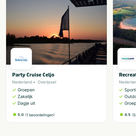
Grootte camping
Gemiddeld: 60 - 250
plaatsen
Grootte van staanplaats
Groot
Party Cruise Celjo
Recrea
Nederland
Overijssel
Nederla
Groepen
Sporti
Zakelijk
Outdo
Dagje uit
Groe
5.0
(
)
4.5
(
1 beoordelingen
5