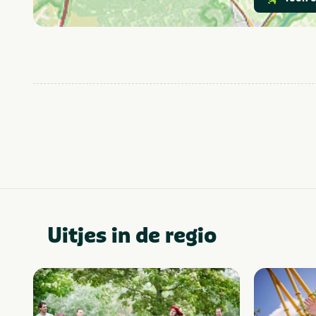
Attractiepark
In de buurt
Fietsroutes
Kids & familie
Thema
Limburg
Provincie(s) en streek
Uitjes in de regio