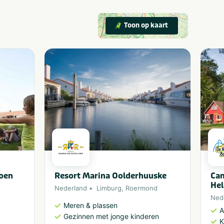
Toon op kaart
oen
Resort Marina Oolderhuuske
Cam
Hel
Nederland
Limburg
,
Roermond
Ned
Meren & plassen
A
Gezinnen met jonge kinderen
K