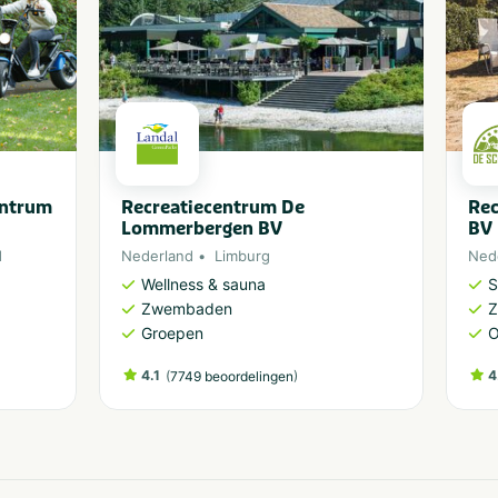
entrum
Recreatiecentrum De
Rec
Lommerbergen BV
BV
d
Nederland
Limburg
Ned
Wellness & sauna
S
Zwembaden
Groepen
O
4.1
(
)
4
7749 beoordelingen