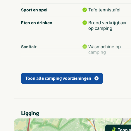
Tafeltennistafel
Sport en spel
Brood verkrijgbaar
Eten en drinken
op camping
Wasmachine op
Sanitair
camping
Animatie
Recreatie
Toon alle camping voorzieningen
Tennisbaan
Aan het water
Populaire filters
Staanplaats
Vakantieverblijf
Ligging
Visvijver
Watersport
Toon o