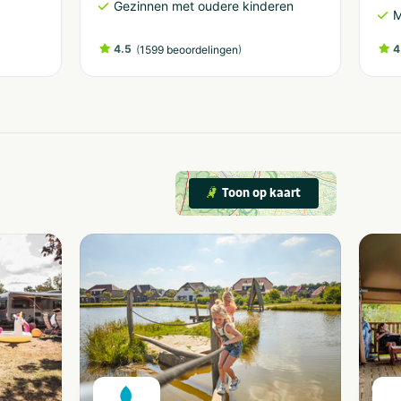
Gezinnen met oudere kinderen
M
4.5
(
)
4
1599 beoordelingen
Toon op kaart