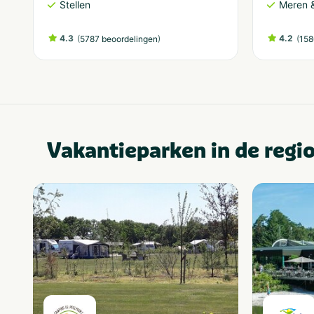
Stellen
Meren &
4.3
(
)
4.2
(
5787 beoordelingen
158
Vakantieparken in de regi