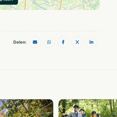
Restaurants
Wandelroutes
Shoppen
Musea en kastelen
Meren & plassen
Rust & natuur
Delen: