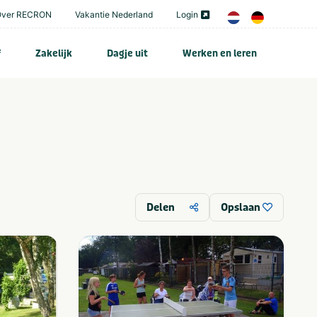
Over RECRON
Vakantie Nederland
Login
f
Zakelijk
Dagje uit
Werken en leren
Delen
Opslaan