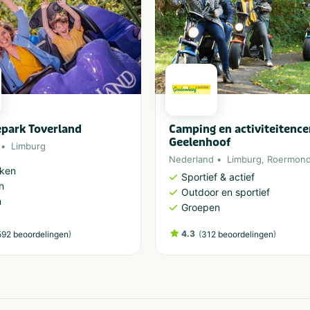
epark Toverland
Camping en activiteitenc
Geelenhoof
Limburg
Nederland
Limburg
,
Roermon
rken
Sportief & actief
n
Outdoor en sportief
n
Groepen
)
4.3
(
)
92 beoordelingen
312 beoordelingen