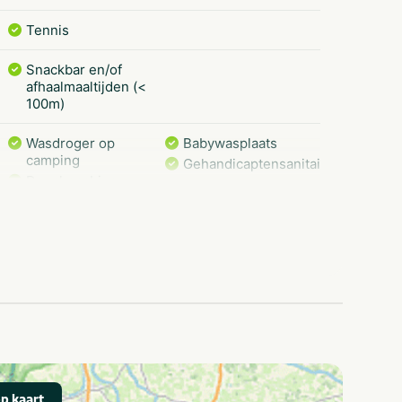
Tennis
Snackbar en/of
afhaalmaaltijden (<
100m)
Wasdroger op
Babywasplaats
camping
Gehandicaptensanitair
Douchecabine
Voetbalveld
Buiten speeltuin
Families met
Parkeerplaats bij
kinderen
tent/caravan
Waterrecreatie
p kaart