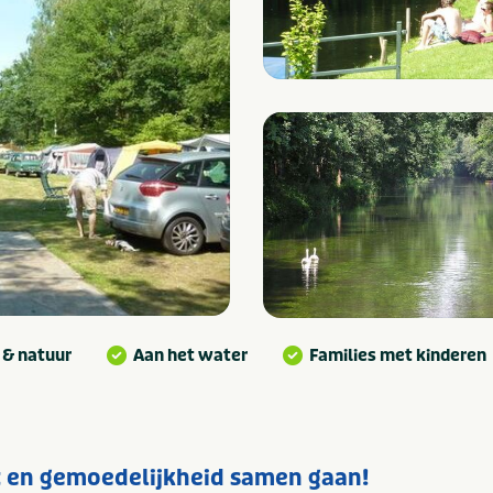
 & natuur
Aan het water
Families met kinderen
st en gemoedelijkheid samen gaan!