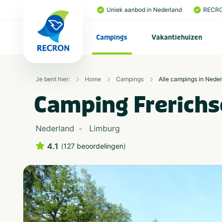
Uniek aanbod in Nederland
RECRO
Campings
Vakantiehuizen
Je bent hier:
Home
Campings
Alle campings in Nede
Camping Frerich
Nederland
Limburg
4.1
(
127 beoordelingen
)