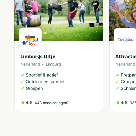
Limburgs Uitje
Attracti
Nederland
Limburg
Nederland
Sportief & actief
Pretpa
Outdoor en sportief
Groepe
Groepen
Schole
4.6
(
)
4.6
(
443 beoordelingen
335