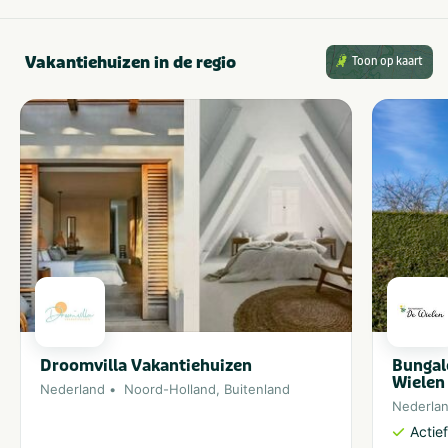
Vakantiehuizen in de regio
Toon op kaart
Bungal
Droomvilla Vakantiehuizen
Wielen
Nederland
Noord-Holland
,
Buitenland
Nederla
Actie