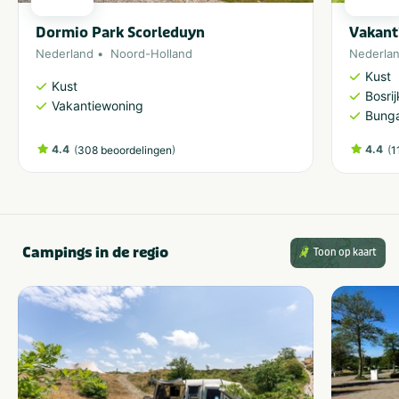
Dormio Park Scorleduyn
Vakant
Nederland
Noord-Holland
Nederla
Kust
Kust
Bosri
Vakantiewoning
Bung
4.4
(
)
4.4
(
308 beoordelingen
1
Campings in de regio
Toon op kaart