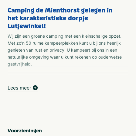
Camping de Mienthorst gelegen in
het karakteristieke dorpje
Lutjewinkel!
Wij zijn een groene camping met een kleinschalige opzet.
Met zo’n 50 ruime kampeerplekken kunt u bij ons heerlijk
genieten van rust en privacy. U kampeert bij ons in een
natuurlijke omgeving waar u kunt rekenen op ouderwetse
gastvrijheid.
Groene camping
Onze groene camping heeft een schoon, verwarmd
Lees meer
toiletgebouw, waar u kunt douchen zonder het gebruik
van munten. In de afwas ruimte kunt u tegen betaling
gebruik maken van een wasmachine en een droger. Uw
chemisch toilet kunt u legen in de daarvoor bedoelde
ruimte. Ook kunt u in een aparte afgesloten ruimte uw
elektrische fiets opladen bij ons. Op het gehele terrein is
Voorzieningen
er tegen betaling wifi aanwezig.