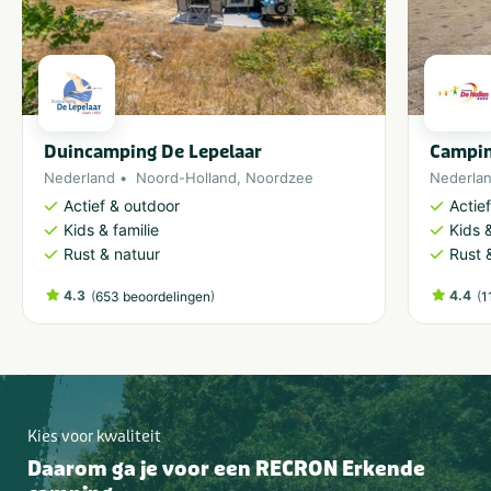
Duincamping De Lepelaar
Campin
Nederland
Noord-Holland
,
Noordzee
Nederla
Actief & outdoor
Actie
Kids & familie
Kids &
Rust & natuur
Rust 
4.3
(
)
4.4
(
653 beoordelingen
1
Kies voor kwaliteit
Daarom ga je voor een RECRON Erkende