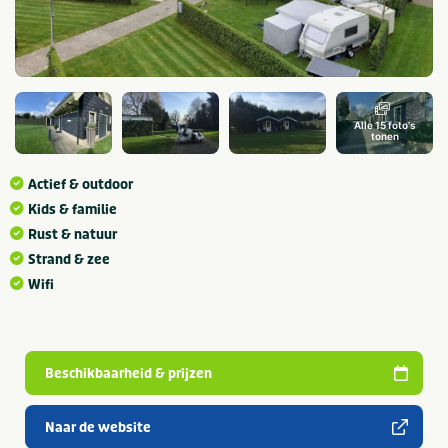
Alle 15 foto's
tonen
Actief & outdoor
Kids & familie
Rust & natuur
Strand & zee
Wifi
Beschikbaarheid & prijzen
Naar de website