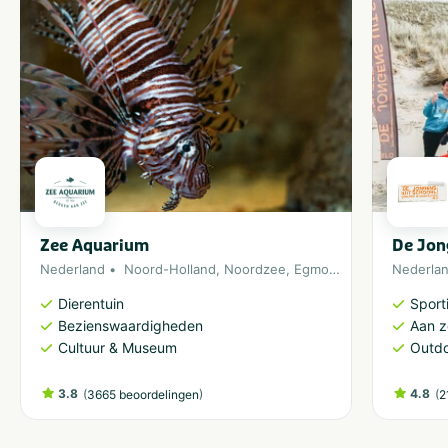
Zee Aquarium
De Jon
Nederland
Noord-Holland
,
Noordzee
,
Egmond aan Zee
Nederla
Dierentuin
Sporti
Bezienswaardigheden
Aan 
Cultuur & Museum
Outdo
3.8
(
)
4.8
(
3665 beoordelingen
2