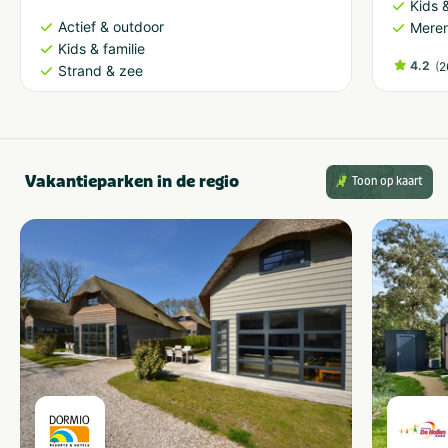
Kids &
Actief & outdoor
Meren
Kids & familie
4.2
(
2
Strand & zee
Vakantieparken in de regio
Toon op kaart