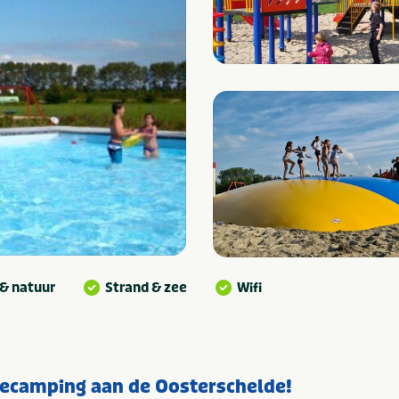
 & natuur
Strand & zee
Wifi
iecamping aan de Oosterschelde!