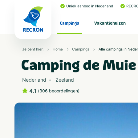
Uniek aanbod in Nederland
RECRO
Campings
Vakantiehuizen
Je bent hier:
Home
Campings
Alle campings in Nede
Camping de Muie
Nederland
Zeeland
4.1
(
306 beoordelingen
)