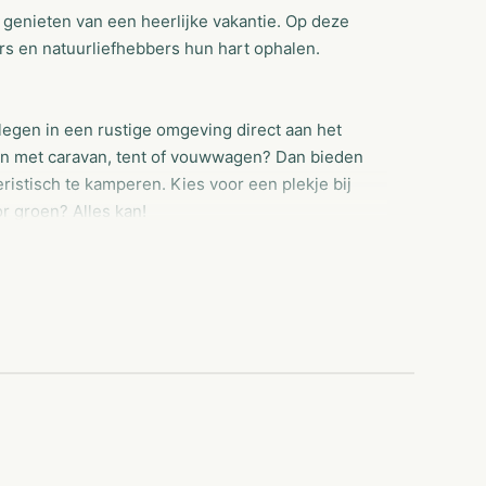
genieten van een heerlijke vakantie. Op deze
s en natuurliefhebbers hun hart ophalen.
legen in een rustige omgeving direct aan het
en met caravan, tent of vouwwagen? Dan bieden
istisch te kamperen. Kies voor een plekje bij
or groen? Alles kan!
eten op Camping de Muie? U bent welkom vanaf 1
e dagen het hele seizoen.
 stacaravans. U vindt hier een selectie van
n stacaravans van onze klanten. Enkele
oorraad leveren.