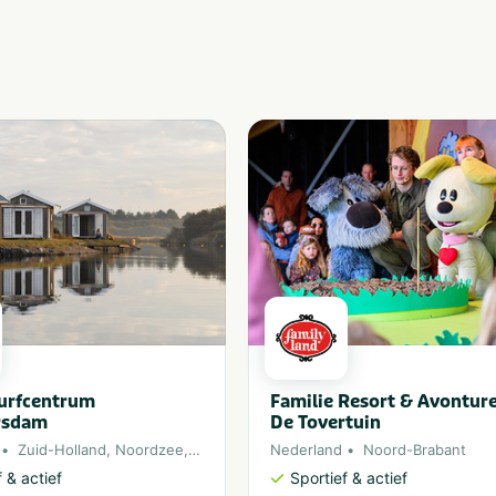
Surfcentrum
Familie Resort & Avontur
rsdam
De Tovertuin
Zuid-Holland
,
Noordzee
,
Ouddorp
Nederland
Noord-Brabant
 & actief
Sportief & actief