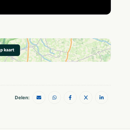
p kaart
Delen: