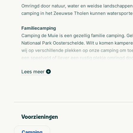
Omringd door natuur, water en weidse landschappen 
camping in het Zeeuwse Tholen kunnen watersporter
Familiecamping
Camping de Muie is een gezellig familie camping. Ge
Nationaal Park Oosterschelde. Wilt u komen kamper
wij op verschillende plekken op onze camping om toer
een speelveld of liever een rustig plekje omringd do
Seizoensplaatsen
Lees meer
Wist u dat u ook het hele seizoen bij ons kunt geni
april tot 1 oktober. Zo kunt u genieten van alle mooi
Verkoop stacaravans
Camping de Muie verkoopt zowel nieuwe als gebruikte
ons aanbod. Tevens bemiddelen wij bij de verkoop va
Voorzieningen
modellen nieuwe stacaravans kunnen we direct uit v
Cafetaria
Camping