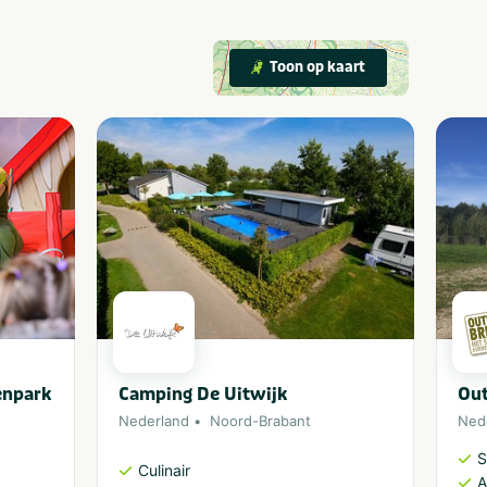
Toon op kaart
enpark
Camping De Uitwijk
Out
Nederland
Noord-Brabant
Ned
S
Culinair
A