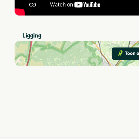
Geschikt voor
Geschikt voor
kinderen
Staanplaats
Vakantieverblijf
Ligging
Toon o