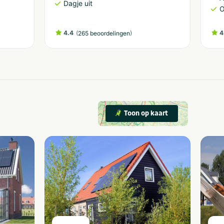
Dagje uit
O
4.4
(
)
4
265 beoordelingen
Toon op kaart