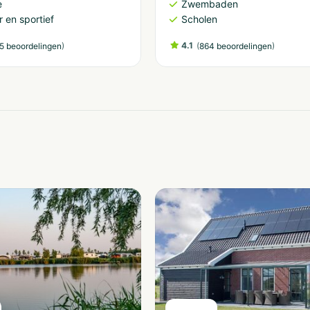
e
Zwembaden
 en sportief
Scholen
)
4.1
(
)
5 beoordelingen
864 beoordelingen