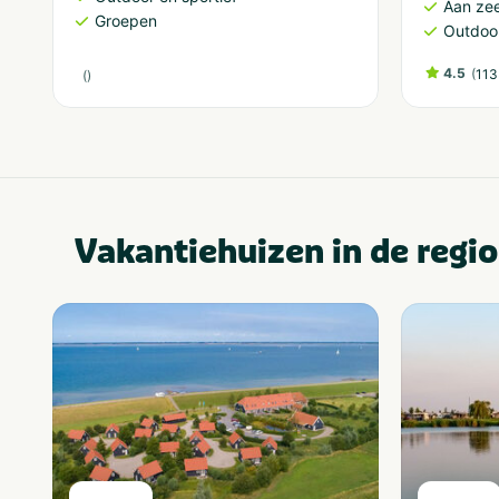
Aan ze
Groepen
Outdoor
4.5
(
113
(
)
Vakantiehuizen in de regio