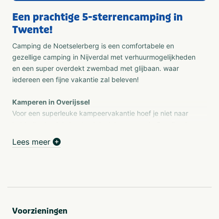
Een prachtige 5-sterrencamping in
Twente!
Camping de Noetselerberg is een comfortabele en
gezellige camping in Nijverdal met verhuurmogelijkheden
en een super overdekt zwembad met glijbaan. waar
iedereen een fijne vakantie zal beleven!
Kamperen in Overijssel
Voor een superleuke kampeervakantie hoef je niet naar
het buitenland, je kunt ook leuk kamperen in Overijssel.
Boek een vakantie op Camping de Noetselerberg, een 5-
Lees meer
sterren ANWB-camping in Overijssel, op de grens van
Salland en Twente. Onze natuurrijke camping is ruim
opgezet en ligt tegen Nationaal Park De Sallandse
Heuvelrug, Overijssels mooiste natuurgebied. Op de vele
ruime kampeerplaatsen kun je terecht met je eigen tent,
caravan, camper of vouwwagen om te kamperen in
Voorzieningen
Overijssel. Ook dankzij de talloze faciliteiten voor jong én