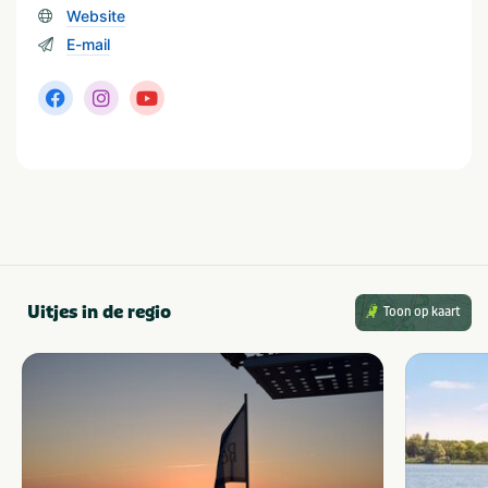
Geschikt voor alle
Website
leeftijden
E-mail
Vakantieverblijf
Staanplaats
Huuraccommodatie
Minimale oppervlakte staanplaats (m²)
van 100 tot 120
Soort huuraccommodatie
Uitjes in de regio
Toon op kaart
Stacaravan
Bungalow
Chalet
Lodge
Bungalowtent
Safari tent
Populaire filters
Wifi
Families met kinderen