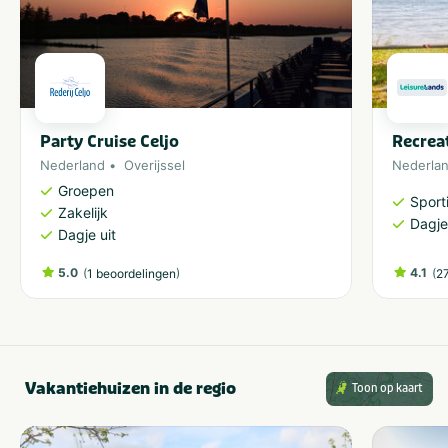
Geschikt voor campers
5-sterren campings
Met zwembad
Dichtbij centrum
stad/plaats
Honden toegestaan
Grootte camping
Groot: > 250 plaatsen
Party Cruise Celjo
Recrea
Nederland
Overijssel
Nederla
Groepen
Sporti
Zakelijk
Dagje
Dagje uit
5.0
(
)
4.1
(
1 beoordelingen
2
Vakantiehuizen in de regio
Toon op kaart