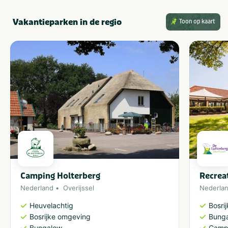
Vakantieparken in de regio
Toon op kaart
Camping Holterberg
Recrea
Nederland
Overijssel
Nederla
Heuvelachtig
Bosri
Bosrijke omgeving
Bung
Bungalow
Camp