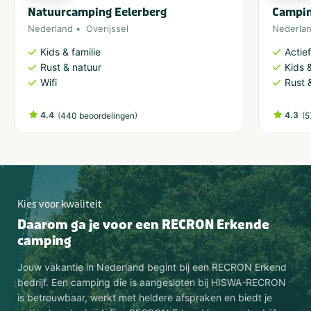
Natuurcamping Eelerberg
Campin
Nederland
Overijssel
Nederla
Kids & familie
Actie
Rust & natuur
Kids &
Wifi
Rust 
4.4
(
)
4.3
(
440 beoordelingen
5
Kies voor kwaliteit
Daarom ga je voor een RECRON Erkende
camping
Jouw vakantie in Nederland begint bij een RECRON Erkend
bedrijf. Een camping die is aangesloten bij HISWA-RECRON
is betrouwbaar, werkt met heldere afspraken en biedt je