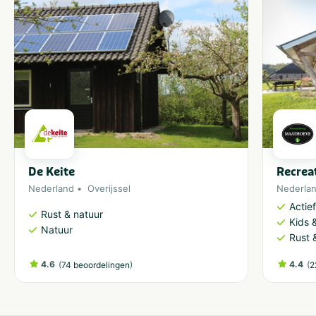
De Keite
Recrea
Nederland
Overijssel
Nederla
Actie
Rust & natuur
Kids &
Natuur
Rust 
4.6
(
)
4.4
(
74 beoordelingen
2