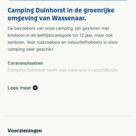
Camping Duinhorst in de groenrijke
omgeving van Wassenaar.
De bezoekers van onze camping zijn gezinnen met
kinderen in de leeftijdscategorie tot 12 jaar, maar ook
senioren. Voor rustzoekers en natuurliefhebbers is onze
camping zeer geschikt.
Caravanplaatsen
Camping Duinhorst heeft voor caravans 2 verschillende
soorten plaatsen:
Lees meer
Basisplaatsen (Sparrenlaan 51-73) van circa 85 m².
Deze plaatsen hebben een 6A elektra aansluiting,
TV-aansluiting en vuilwaterafvoer. Er is een
watertappunt op het veld.
Comfortplaatsen Sparrenlaan (C1-C12) en
Middenterrein(102-154), van circa 100 m². Deze
plaatsen hebben een 10A elektra aansluiting, TV-
Voorzieningen
aansluiting en vuilwaterafvoer.