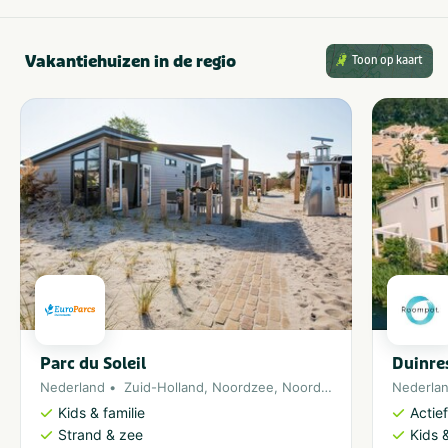
Vakantiehuizen in de regio
Toon op kaart
Parc du Soleil
Duinre
Nederland
Zuid-Holland
,
Noordzee
,
Noordwijk
Nederla
Kids & familie
Actie
Strand & zee
Kids &