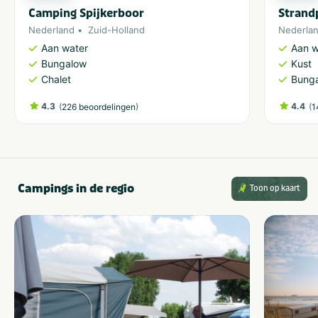
Camping Spijkerboor
Strand
Nederland
Zuid-Holland
Nederla
Aan water
Aan w
Bungalow
Kust
Chalet
Bung
4.3
(
)
4.4
(
226 beoordelingen
1
Campings in de regio
Toon op kaart