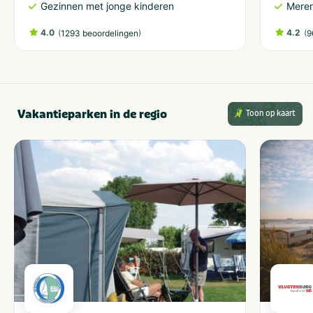
Gezinnen met jonge kinderen
Meren
4.0
(
)
4.2
(
1293 beoordelingen
9
Vakantieparken in de regio
Toon op kaart