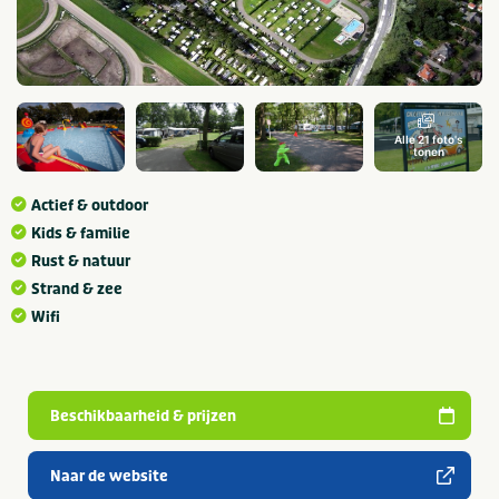
Alle 21 foto's
tonen
Actief & outdoor
Kids & familie
Rust & natuur
Strand & zee
Wifi
Beschikbaarheid & prijzen
Naar de website