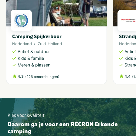
Camping Spijkerboor
Strand
Nederland
Zuid-Holland
Nederla
Actief & outdoor
Actie
Kids & familie
Kids &
Meren & plassen
Stran
4.3
(
)
4.4
(
226 beoordelingen
1
Kies voor kwaliteit
Daarom ga je voor een RECRON Erkende
camping