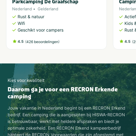
Parkcamping De Graafschap
Campin
Nederland
Gelderland
Nederla
Rust & natuur
Actie
Wifi
Kids &
Geschikt voor campers
Rust 
4.5
(
)
4.5
(
426 beoordelingen
2
Kies voor kwaliteit
Daarom ga je voor een RECRON Erkende
camping
Jouw vakantie in Nederland begint bij een RECRON Erkend
bedrijf. Een camping die is aangesloten bij HISWA-RECRON
is betrouwbaar, werkt met heldere afspraken en biedt je
optimale zekerheid. Een RECRON Erkend kampeerbedrijf
hanteert de RECRON Voorwaarden die zijn afgestemd met