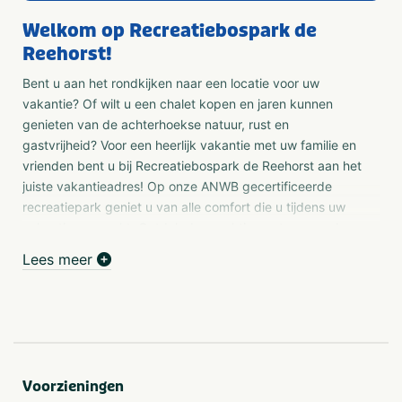
Welkom op Recreatiebospark de
Reehorst!
Bent u aan het rondkijken naar een locatie voor uw
vakantie? Of wilt u een chalet kopen en jaren kunnen
genieten van de achterhoekse natuur, rust en
gastvrijheid? Voor een heerlijk vakantie met uw familie en
vrienden bent u bij Recreatiebospark de Reehorst aan het
juiste vakantieadres! Op onze ANWB gecertificeerde
recreatiepark geniet u van alle comfort die u tijdens uw
vakantie verwacht. Ontdek de prachtige natuur van de
Achterhoek en wat de omgeving u allemaal te bieden
Lees meer
heeft. Ons bospark ligt in het buitengebied van het
historische 8-Kastelendorp Vorden. Het bospark ligt aan
de voet van verschillende fiets, wandel en
mountainbikeroutes die vanuit het bospark gelijk kunnen
worden opgepakt.
Voorzieningen
Kamperen op de Reehorst