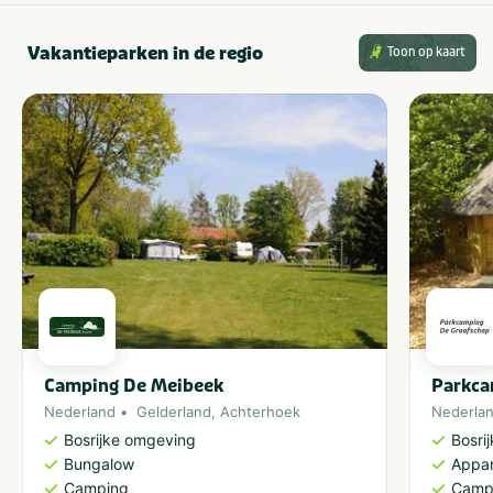
Vakantieparken in de regio
Toon op kaart
Camping De Meibeek
Parkca
Nederland
Gelderland
,
Achterhoek
Nederla
Bosrijke omgeving
Bosri
Bungalow
Appa
Camping
Camp