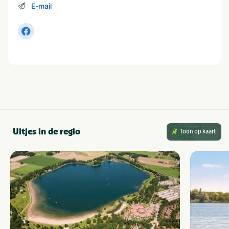
E-mail
Soort huuraccommodatie
Chalet
Populaire filters
Wifi
Families met kinderen
Geschikt voor campers
Dichtbij centrum
stad/plaats
Met zwembad
Uitjes in de regio
Toon op kaart