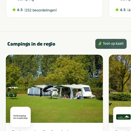
4.5
(
)
4.5
(
252 beoordelingen
4
Campings in de regio
Toon op kaart