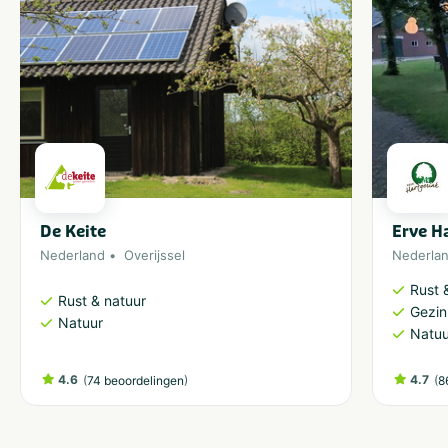
De Keite
Erve H
Nederland
Overijssel
Nederla
Rust 
Rust & natuur
Gezin
Natuur
Natuu
4.6
(
)
4.7
(
74 beoordelingen
8