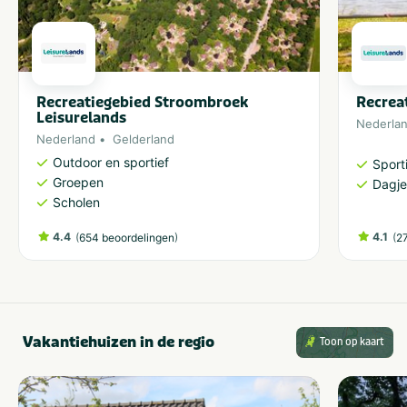
Recreatiegebied Stroombroek
Recrea
Leisurelands
Nederla
Nederland
Gelderland
Outdoor en sportief
Sporti
Groepen
Dagje
Scholen
4.4
(
)
4.1
(
654 beoordelingen
2
Vakantiehuizen in de regio
Toon op kaart