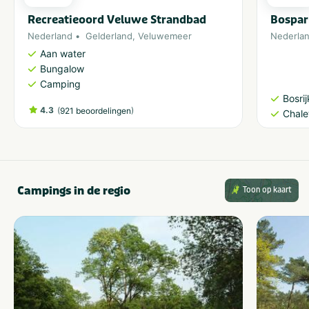
Recreatieoord Veluwe Strandbad
Bospar
Nederland
Gelderland
,
Veluwemeer
Nederla
Aan water
Bungalow
Camping
Bosri
4.3
(
)
921 beoordelingen
Chale
Campings in de regio
Toon op kaart