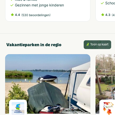
Schoo
Gezinnen met jonge kinderen
4.4
(
)
4.3
(
530 beoordelingen
4
Vakantieparken in de regio
Toon op kaart