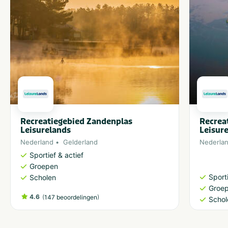
Sanitair
Wasmachine op camping
Douchecabine
Wasdroger op camping
Recreatiegebied Zandenplas
Recrea
Leisurelands
Leisur
Nederland
Gelderland
Nederla
Sportief & actief
Groepen
Sporti
Scholen
Groe
4.6
(
)
147 beoordelingen
Schol