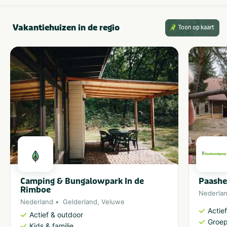
Vakantiehuizen in de regio
Toon op kaart
Camping & Bungalowpark In de
Paashe
Rimboe
Nederla
Nederland
Gelderland
,
Veluwe
Actie
Actief & outdoor
Groep
Kids & familie