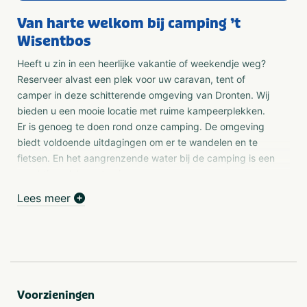
Van harte welkom bij camping ’t
Wisentbos
Heeft u zin in een heerlijke vakantie of weekendje weg?
Reserveer alvast een plek voor uw caravan, tent of
camper in deze schitterende omgeving van Dronten. Wij
bieden u een mooie locatie met ruime kampeerplekken.
Er is genoeg te doen rond onze camping. De omgeving
biedt voldoende uitdagingen om er te wandelen en te
fietsen. En het aangrenzende water bij de camping is een
prachtige plek om te vissen.
Lees meer
Toerplaats
Bent u aan het rondreizen en zoekt u een rustige
camping voor een tussenstop? Gaat u een weekje of
weekendje weg met toercaravan, tent of vouwwagen?
Dan bent u bij 't Wisentbos aan het juiste adres. Onze
toerplaatsen zijn gemiddeld 100 m² en beschikken over
Voorzieningen
een 10 ampère stroomaansluiting, altijd dichtbij een