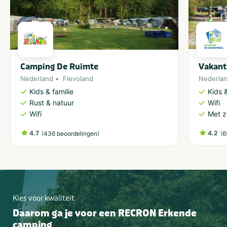
Camping De Ruimte
Vakant
Nederland
Flevoland
Nederla
Kids & familie
Kids &
Rust & natuur
Wifi
Wifi
Met 
4.7
(
)
4.2
(
436 beoordelingen
6
Kies voor kwaliteit
Daarom ga je voor een RECRON Erkende
camping