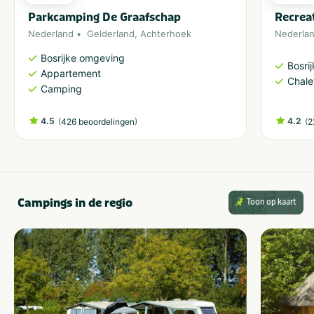
Parkcamping De Graafschap
Recrea
Nederland
Gelderland
,
Achterhoek
Nederla
Bosrijke omgeving
Bosri
Appartement
Chale
Camping
4.5
(
)
4.2
(
426 beoordelingen
2
Campings in de regio
Toon op kaart