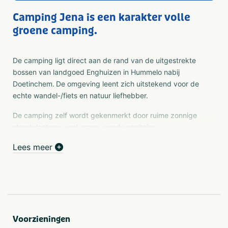
Camping Jena is een karakter volle
groene camping.
De camping ligt direct aan de rand van de uitgestrekte
bossen van landgoed Enghuizen in Hummelo nabij
Doetinchem.
De omgeving leent zich uitstekend voor de
echte wandel-/fiets en natuur liefhebber.
De camping zelf wordt gekenmerkt door ruime zonnige
standplaatsen, veel groen, goede sanitaire
voorzieningen, de gemoedelijke sfeer en nostalgische
Lees meer
uitstraling. Wij hopen u graag een keer te ontmoeten in
de Achterhoek.
Voorzieningen