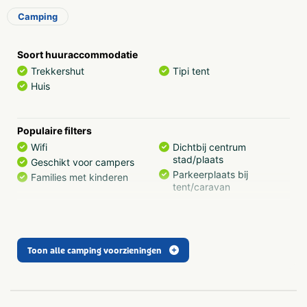
Camping
Soort huuraccommodatie
Trekkershut
Tipi tent
Huis
Populaire filters
Wifi
Dichtbij centrum
stad/plaats
Geschikt voor campers
Parkeerplaats bij
Families met kinderen
tent/caravan
Zwemmen
Zwemmen
Buitenzwembad
Toon alle camping voorzieningen
Recreatie