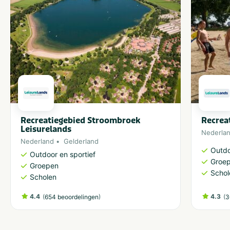
Recreatiegebied Stroombroek
Recrea
Leisurelands
Nederla
Nederland
Gelderland
Outdo
Outdoor en sportief
Groe
Groepen
Schol
Scholen
4.4
(
)
4.3
(
654 beoordelingen
3