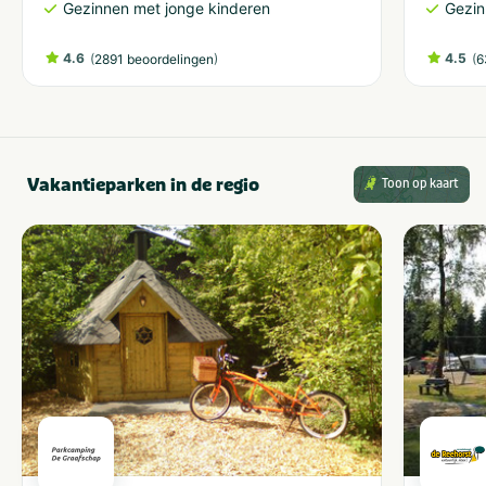
Gezinnen met jonge kinderen
Gezin
4.6
(
)
4.5
(
2891 beoordelingen
6
Vakantieparken in de regio
Toon op kaart