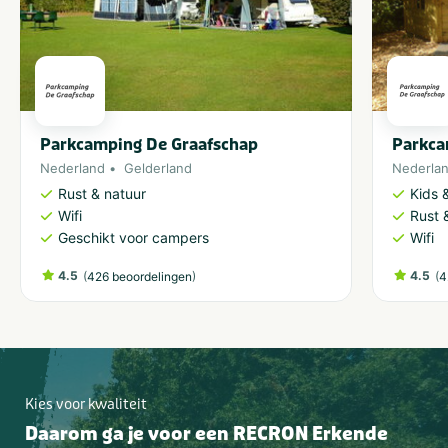
Parkcamping De Graafschap
Parkca
Nederland
Gelderland
Nederla
Rust & natuur
Kids &
Wifi
Rust 
Geschikt voor campers
Wifi
4.5
(
)
4.5
(
426 beoordelingen
4
Kies voor kwaliteit
Daarom ga je voor een RECRON Erkende