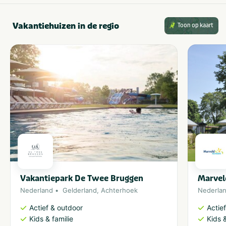
Vakantiehuizen in de regio
Toon op kaart
Vakantiepark De Twee Bruggen
Marvel
Nederland
Gelderland
,
Achterhoek
Nederla
Actief & outdoor
Actie
Kids & familie
Kids &