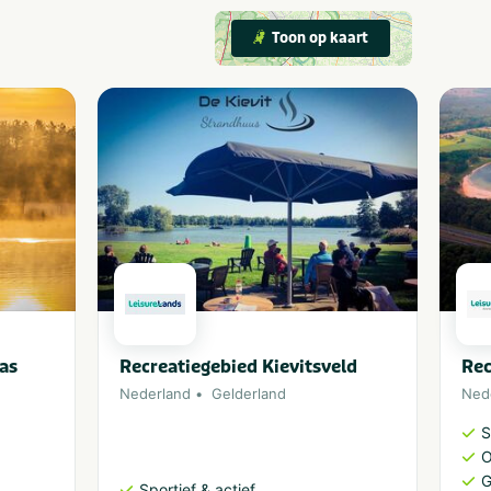
Toon op kaart
as
Recreatiegebied Kievitsveld
Rec
Nederland
Gelderland
Ned
S
O
G
Sportief & actief