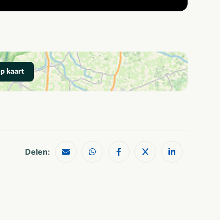
p kaart
Delen: