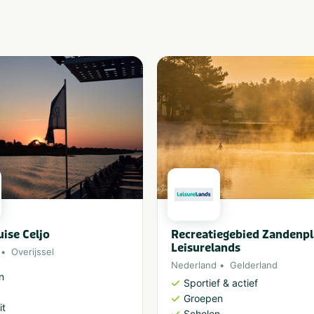
uise Celjo
Recreatiegebied Zandenpl
Leisurelands
Overijssel
Nederland
Gelderland
n
Sportief & actief
Groepen
it
Scholen