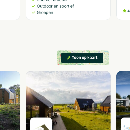
Outdoor en sportief
4
Groepen
Toon op kaart