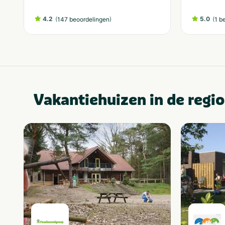
4.2
(
)
5.0
(
147 beoordelingen
1 b
Vakantiehuizen in de regio