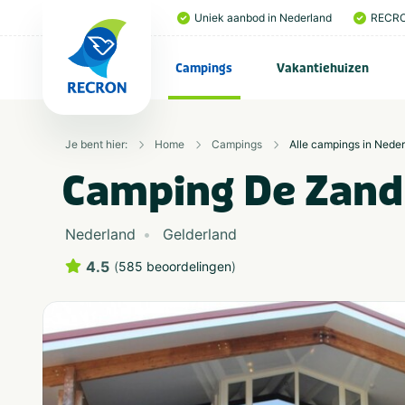
Uniek aanbod in Nederland
RECRO
Campings
Vakantiehuizen
Je bent hier:
Home
Campings
Alle campings in Nede
Camping De Zan
Nederland
Gelderland
4.5
(
585 beoordelingen
)