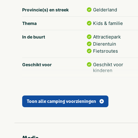
Gelderland
Provincie(s) en streek
Kids & familie
Thema
Attractiepark
In de buurt
Dierentuin
Fietsroutes
Geschikt voor
Geschikt voor
kinderen
Staanplaats
Vakantieverblijf
Stacaravan
Soort huuraccommodatie
Toon alle camping voorzieningen
Chalet
Wifi
Populaire filters
Geschikt voor
campers