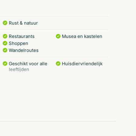
Rust & natuur
Restaurants
Musea en kastelen
Shoppen
Wandelroutes
Geschikt voor alle
Huisdiervriendelijk
leeftijden
Huuraccommodatie
Tent
Trekkershut
Glamping tent
Safari tent
Met zwembad
Families met
kinderen
Honden
toegestaan
Parkeerplaats bij
tent/caravan