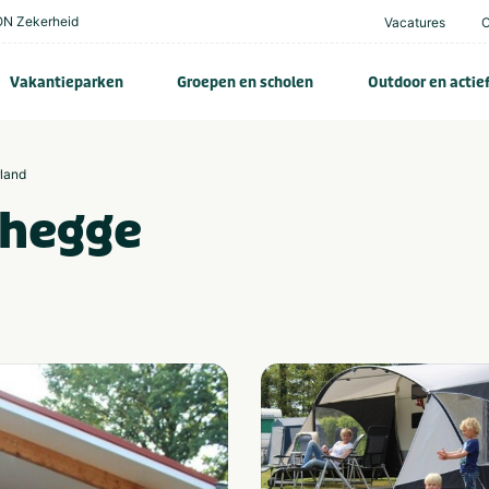
N Zekerheid
Vacatures
Vakantieparken
Groepen en scholen
Outdoor en actie
rland
dhegge