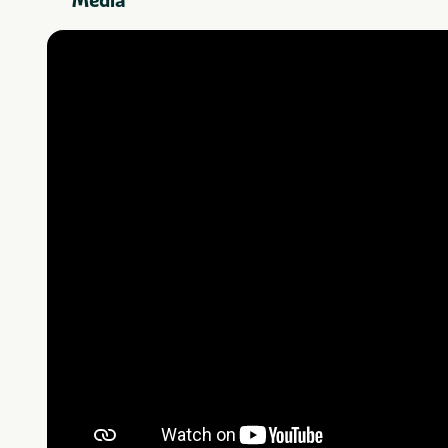
Media
Groot
Grootte van staanplaats
Zwemmen
Zwemmen
Animatie
Recreatie
Fietsenverhuur
Wasmachine op
Sanitair
camping
Brood verkrijgbaar
Eten en drinken
op camping
Sportterrein
Sport en spel