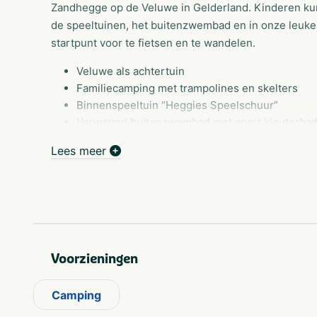
Zandhegge op de Veluwe in Gelderland. Kinderen kun
de speeltuinen, het buitenzwembad en in onze leuke 
startpunt voor te fietsen en te wandelen.
Veluwe als achtertuin
Familiecamping met trampolines en skelters
Binnenspeeltuin “Heggies Speelschuur”
Verwarmd buitenzwembad met apart kleuterba
Recreatieteam in schoolvakanties
Lees meer
Voorzieningen
Camping