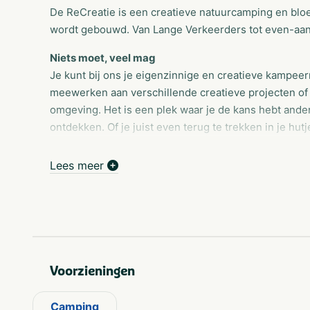
De ReCreatie is een creatieve natuurcamping en blo
wordt gebouwd. Van Lange Verkeerders tot even-aan
Niets moet, veel mag
Je kunt bij ons je eigenzinnige en creatieve kampee
meewerken aan verschillende creatieve projecten o
omgeving. Het is een plek waar je de kans hebt and
ontdekken. Of je juist even terug te trekken in je hut
Fijne mensen
Lees meer
Maar bovenal moet het een plek zijn waar jij thuis k
naar huis gaat. Waar dingen ontstaan die je vooraf n
aan te klooien en het leven te vieren.
Voorzieningen
Camping