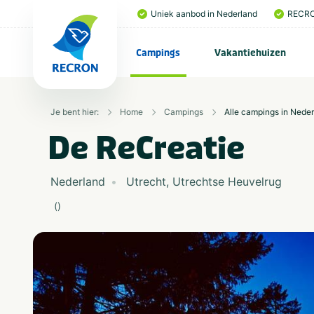
Uniek aanbod in Nederland
RECRO
Campings
Vakantiehuizen
Je bent hier:
Home
Campings
Alle campings in Nede
De ReCreatie
Nederland
Utrecht
,
Utrechtse Heuvelrug
(
)