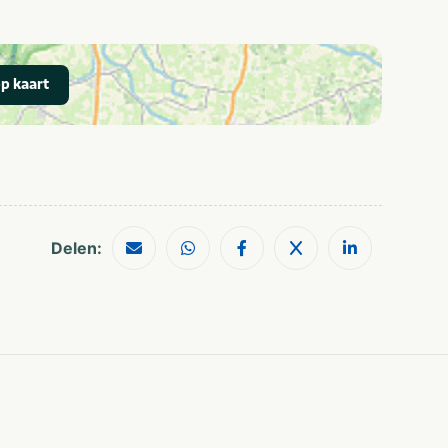
Shoppen
Musea en kastelen
Treinstation
Wandelroutes
p kaart
Rust & natuur
Utrechtse
Heuvelrug
Delen: