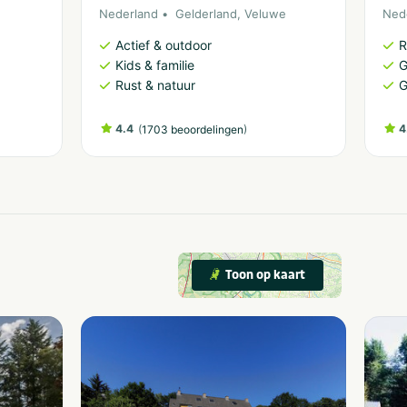
Nederland
Gelderland
,
Veluwe
Ned
Actief & outdoor
R
Kids & familie
G
Rust & natuur
G
4.4
(
)
4
1703 beoordelingen
Toon op kaart