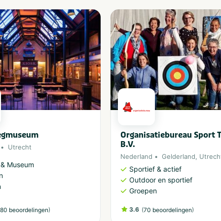
egmuseum
Organisatiebureau Sport T
B.V.
Utrecht
Nederland
Gelderland
,
Utrech
r & Museum
Sportief & actief
n
Outdoor en sportief
n
Groepen
)
3.6
(
)
80 beoordelingen
70 beoordelingen