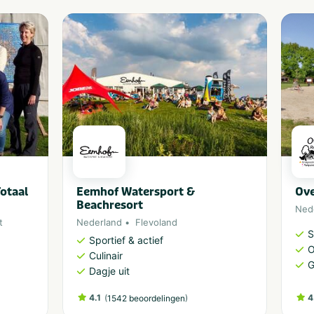
otaal
Eemhof Watersport &
Ove
Beachresort
Ned
t
Nederland
Flevoland
S
Sportief & actief
O
Culinair
G
Dagje uit
4.1
(
)
4
1542 beoordelingen