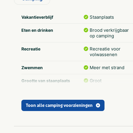
Staanplaats
Vakantieverblijf
Brood verkrijgbaar
Eten en drinken
op camping
Recreatie voor
Recreatie
volwassenen
Meer met strand
Zwemmen
Groot
Grootte van staanplaats
Klein: < 60
Grootte camping
plaatsen
Toon alle camping voorzieningen
Dichtbij centrum
Populaire filters
stad/plaats
Glamping tent
Soort huuraccommodatie