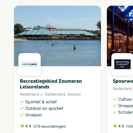
Recreatiegebied Zeumeren
Spoorw
Leisurelands
Nederland
Nederland
Gelderland
,
Veluwe
Cultuu
Sportief & actief
Groepe
Outdoor en sportief
Schole
Groepen
4.5
(
)
4.5
(
376 beoordelingen
163