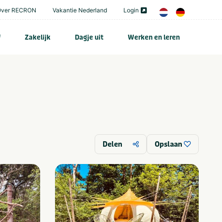
Over RECRON
Vakantie Nederland
Login
f
Zakelijk
Dagje uit
Werken en leren
Delen
Opslaan