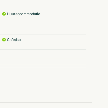
Huuraccommodatie
Café/bar
Pipowagen
Caravan