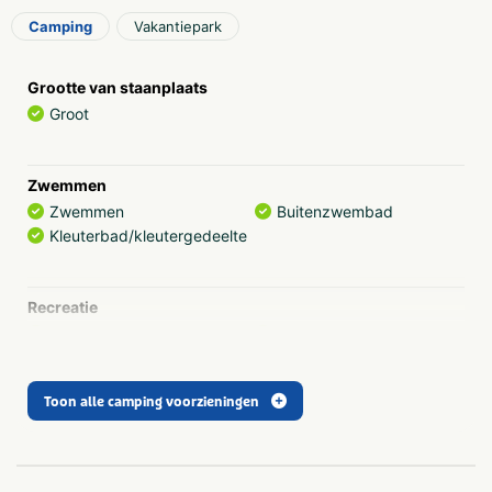
accommodaties zijn van alle gemakken voorzien.
Camping
Vakantiepark
Waterpret voor jong & oud
Het verwarmde zwembad op onze camping in Overijssel
Grootte van staanplaats
is geschikt voor alle leeftijden. Iedere ochtend is er van
Groot
10.00 tot 11.00 uur een ouderenuurtje. Gasten ouder dan
55 jaar kunnen dan een uur lang in alle rust zwemmen.
Voor de jeugd organiseren we in de zomer 1 keer per
Zwemmen
week discozwemmen. Compleet met de laatste hits en
Zwemmen
Buitenzwembad
discolampen.
Kleuterbad/kleutergedeelte
Restaurant
Het restaurant is in het seizoen iedere dag geopend. Op
Recreatie
de menukaart vind je allerlei heerlijke gerechten. Als
Animatie
Voetbalveld
voorgerecht bijvoorbeeld een rundercarpaccio met
Fietsenverhuur
Café/bar
salade, pesto en Parmezaanse kaas. Onze bestseller? De
Elektische fietsenverhuur
overheerlijke Schnitzel Eikenhof! Die moet je geproefd
Toon alle camping voorzieningen
hebben tijdens je vakantie. Een heerlijke schnitzel met
gebakken ui, spek en champignons. Je diner feestelijk
Sanitair
afsluiten doe je met één van de desserts. Zoals een
Wasmachine op camping
Gehandicaptensanitair