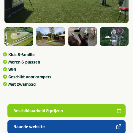
Alle 14 foto's
tonen
Kids & familie
Meren & plassen
Wifi
Geschikt voor campers
Met zwembad
Beschikbaarheid & prijzen
Naar de website