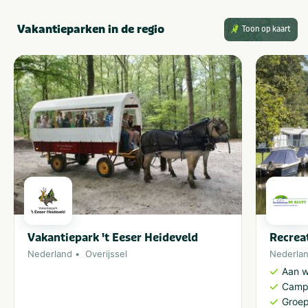
Vakantieparken in de regio
Toon op kaart
Vakantiepark 't Eeser Heideveld
Recrea
Nederland
Overijssel
Nederla
Aan w
Camp
Groe