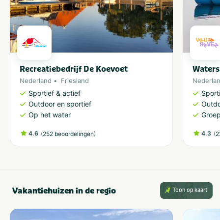
Recreatiebedrijf De Koevoet
Waters
Nederland
Friesland
Nederla
Sportief & actief
Sporti
Outdoor en sportief
Outdo
Op het water
Groe
4.6
(
)
4.3
(
252 beoordelingen
2
Vakantiehuizen in de regio
Toon op kaart