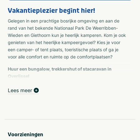
Vakantieplezier begint hier!
Gelegen in een prachtige bosrijke omgeving en aan de
rand van het bekende Nationaal Park De Weerribben-
Wieden en Giethoorn kun je heerlijk kamperen. Kom je ook
genieten van het heerlijke kampeergevoel? Kies je voor
een camper- of tent plaats, toeristische plaats of ga je
voor alle comfort en ruimte op de comfortplaatsen?
Huur een bungalow, trekkershut of stacaravan in
Overijssel
Bij Vakantiepark De Eikenhof beleef je een heerlijk
Lees meer
vakantiegevoel. Midden in de bos- en waterrijke
omgeving van Paasloo en Oldemarkt. In de kop van
Overijssel en vlakbij Nationaal Park Weerribben-Wieden.
Ga je voor het glamoureuze kampeergevoel? Kies dan
voor glamping in de Boslodge. Wil je nog meer luxe? De
bungalows, appartementen of chalets bieden je alle
comfort voor een heerlijke vakantie. Deze
Voorzieningen