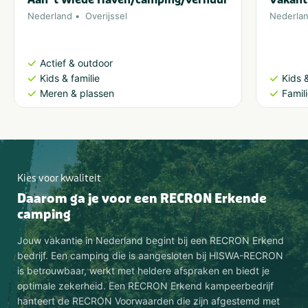
Nederland
Overijssel
Nederla
Actief & outdoor
Kids & familie
Kids &
Meren & plassen
Famil
Kies voor kwaliteit
Daarom ga je voor een RECRON Erkende
camping
Jouw vakantie in Nederland begint bij een RECRON Erkend
bedrijf. Een camping die is aangesloten bij HISWA-RECRON
is betrouwbaar, werkt met heldere afspraken en biedt je
optimale zekerheid. Een RECRON Erkend kampeerbedrijf
hanteert de RECRON Voorwaarden die zijn afgestemd met