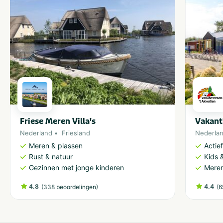
Friese Meren Villa's
Vakant
Nederland
Friesland
Nederla
Meren & plassen
Actie
Rust & natuur
Kids &
Gezinnen met jonge kinderen
Meren
4.8
(
)
4.4
(
338 beoordelingen
6