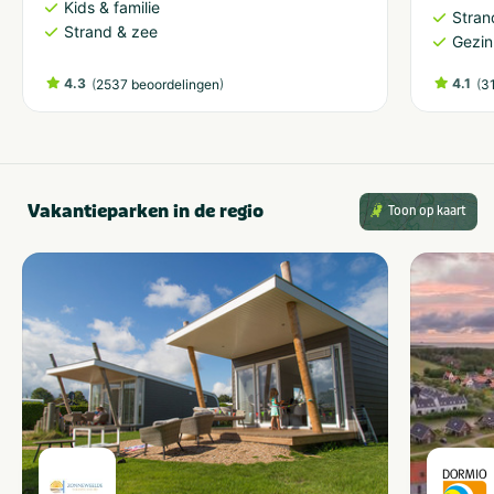
Kids & familie
Stran
Strand & zee
Gezin
4.3
(
)
4.1
(
2537 beoordelingen
3
Vakantieparken in de regio
Toon op kaart