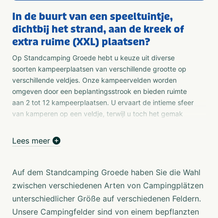
In de buurt van een speeltuintje,
dichtbij het strand, aan de kreek of
extra ruime (XXL) plaatsen?
Op Standcamping Groede hebt u keuze uit diverse
soorten kampeerplaatsen van verschillende grootte op
verschillende veldjes. Onze kampeervelden worden
omgeven door een beplantingsstrook en bieden ruimte
aan 2 tot 12 kampeerplaatsen. U ervaart de intieme sfeer
van kamperen op een veldje, terwijl u toch het gemak
ervaart van de vele voorzieningen op onze ruim
opgezette strandcamping.
Lees meer
Slapen aan één van de schoonste stranden van
Nederland?
Auf dem Standcamping Groede haben Sie die Wahl
Het einde van dag nadert. Strandgasten gaan naar huis.
zwischen verschiedenen Arten von Campingplätzen
De rust op het strand keert terug. We hebben het strand
unterschiedlicher Größe auf verschiedenen Feldern.
nu helemaal voor onszelf" Beleef nu een unieke
Unsere Campingfelder sind von einem bepflanzten
strandervaring aan de Zeeuwse kust, in een