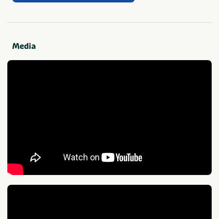
Voetbalveld
Sanitair
Media
Wasmachine op camping
Babywasplaats
Wasdroger op camping
Gehandicaptensanitair
Douchecabine
Kindersanitair
Eten en drinken
Brood verkrijgbaar op
Restaurant (< 100m)
camping
Winkel (< 100m)
Snackbar en/of
afhaalmaaltijden (< 100m)
Sport en spel
Tafeltennistafel
Klimmuur
Sportterrein
Stand-up Paddling (SUP)
Beachvolleybal
Voetbalveld