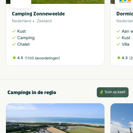
Camping Zonneweelde
Dormio
Nederland
Zeeland
Nederla
Kust
Aan w
Camping
Kust
Chalet
Villa
4.5
(
)
4.3
(
1100 beoordelingen
2
Campings in de regio
Toon op kaart