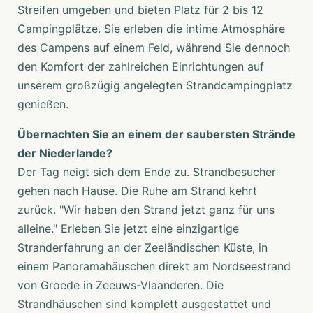
Streifen umgeben und bieten Platz für 2 bis 12
panoramahuisje direct aan het Noordzeestrand van
Groede in Zeeuws-Vlaanderen. De strandhuisjes zijn van
Campingplätze. Sie erleben die intime Atmosphäre
alle gemakken voorzien en hebben een open karakter
des Campens auf einem Feld, während Sie dennoch
met een prachtig panoramisch uitzicht over het strand,
den Komfort der zahlreichen Einrichtungen auf
de zee en de duinen. In een panoramhuisje kunt u met
unserem großzügig angelegten Strandcampingplatz
zes personen verblijven, waarvan vier volwassenen. In
genießen.
een aantal strandhuisjes is ook de hond welkom.
Übernachten Sie an einem der saubersten Strände
Huur een (veranda)chalet of stacaravan
der Niederlande?
Iets meer comfort en toch genieten van de levendigheid
Der Tag neigt sich dem Ende zu. Strandbesucher
van de camping? Kies dan voor een compleet ingericht
stacaravan, huur- of veranda-chalet. Onze huurcaravans
gehen nach Hause. Die Ruhe am Strand kehrt
en chalets staan op veldjes van 150 m2.
zurück. "Wir haben den Strand jetzt ganz für uns
alleine." Erleben Sie jetzt eine einzigartige
Stranderfahrung an der Zeeländischen Küste, in
einem Panoramahäuschen direkt am Nordseestrand
von Groede in Zeeuws-Vlaanderen. Die
Strandhäuschen sind komplett ausgestattet und