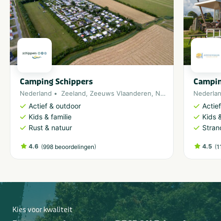
Camping Schippers
Campi
Nederland
Zeeland
,
Zeeuws Vlaanderen
,
Noordzee
Nederla
Actief & outdoor
Actie
Kids & familie
Kids &
Rust & natuur
Stran
4.6
(
)
4.5
(
998 beoordelingen
1
Kies voor kwaliteit