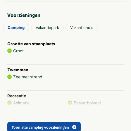
Voorzieningen
Camping
Vakantiepark
Vakantiehuis
Grootte van staanplaats
Groot
Zwemmen
Zee met strand
Recreatie
Animatie
Basketbalveld
Recreatie voor
Buiten speeltuin
volwassenen
Café/bar
Fietsenverhuur
Trampoline(s) of
Elektische fietsenverhuur
springkussen(s)
Toon alle camping voorzieningen