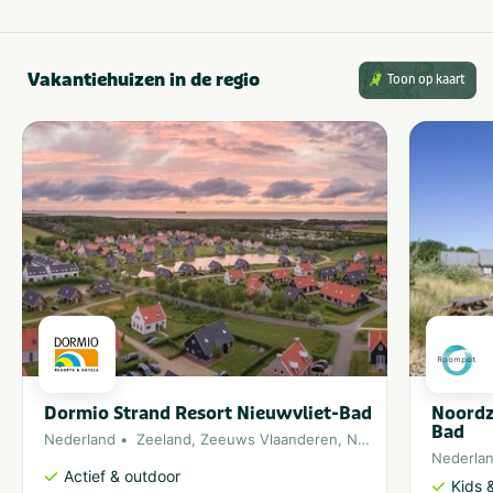
Vakantiehuizen in de regio
Toon op kaart
Dormio Strand Resort Nieuwvliet-Bad
Noordz
Bad
Nederland
Zeeland
,
Zeeuws Vlaanderen
,
Noordzee
Nederla
Actief & outdoor
Kids &