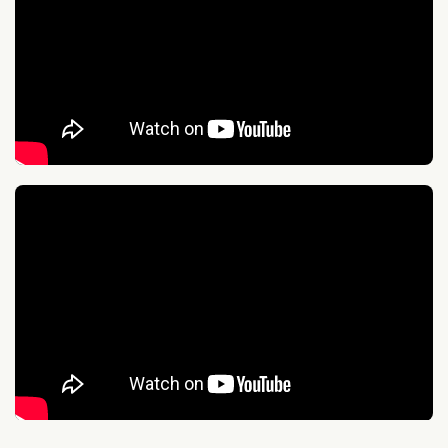
Grootte camping
Groot: > 250 plaatsen
Thema
Actief & outdoor
Strand & zee
Kids & familie
Provincie(s) en streek
Zeeland
Noordzee
Zeeuws Vlaanderen
In de buurt
Fietsroutes
Shoppen
Golfbaan
Zee/strand
Restaurants
Wandelroutes