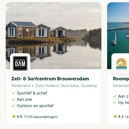
Zeil- & Surfcentrum Brouwersdam
Roomp
Nederland
Zuid-Holland
,
Noordzee
,
Ouddorp
Nederla
Sportief & actief
Aan 
Aan zee
Op he
Outdoor en sportief
4.5
(
)
4.2
(
1135 beoordelingen
4