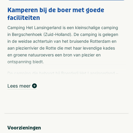
Kamperen bij de boer met goede
faciliteiten
Camping Het Lansingerland is een kleinschalige camping
in Bergschenhoek (Zuid-Holland). De camping is gelegen
in de weidse achtertuin van het bruisende Rotterdam en
aan plezierrivier de Rotte die met haar levendige kades
en groene natuuroevers een bron van plezier en
ontspanning biedt.
De camping die behoort bij Boerderij Het Lansingerland –
van oorsprong een melkveebedrijf, nu een veelzijdige,
Lees meer
multifunctionele boerderij met o.a. een kinderopvang,
vergaderlocatie, horecagelegenheid en meer – biedt in
het hoofdseizoen 20 campingplaatsen. De landelijke
omgeving zorgt voor een oase van rust in de drukke
randstad en de camping beschikt over alle faciliteiten om
uw bezoek tot een ontspannende ervaring te maken:
Voorzieningen
Ruime plekken op een rustige locatie.