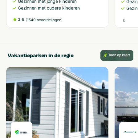
Gezinnen met jonge kinderen
Gezin
Gezinnen met oudere kinderen
Gezin
3.6
(
)
1540 beoordelingen
(
)
Vakantieparken in de regio
Toon op kaart