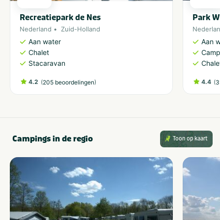
Recreatiepark de Nes
Park W
Nederland
Zuid-Holland
Nederla
Aan water
Aan w
Chalet
Camp
Stacaravan
Chale
4.2
(
)
4.4
(
205 beoordelingen
3
Campings in de regio
Toon op kaart