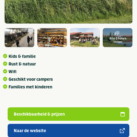
Alle 5 foto's
tonen
Kids & familie
Rust & natuur
Wifi
Geschikt voor campers
Families met kinderen
Beschikbaarheid & prijzen
Naar de website