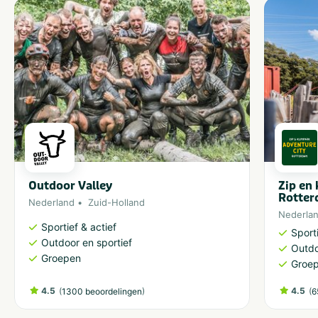
Outdoor Valley
Zip en
Rotte
Nederland
Zuid-Holland
Nederla
Sportief & actief
Sporti
Outdoor en sportief
Outdo
Groepen
Groe
4.5
(
)
4.5
(
1300 beoordelingen
6