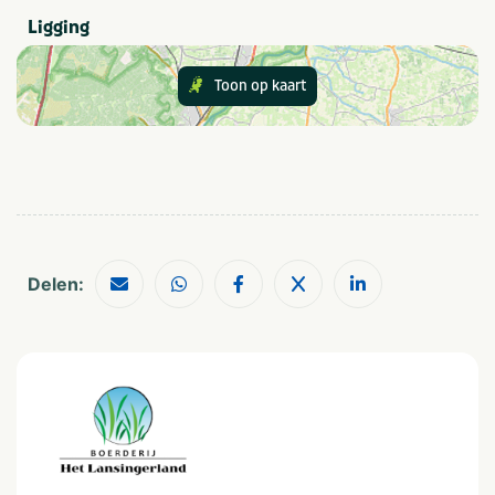
Ligging
Grootte van staanplaats
Groot
Toon op kaart
Grootte camping
Klein: < 60 plaatsen
Populaire filters
Wifi
Families met kinderen
Delen:
Geschikt voor campers
Parkeerplaats bij
tent/caravan
Soort huuraccommodatie
Bungalowtent
Caravan
Tent