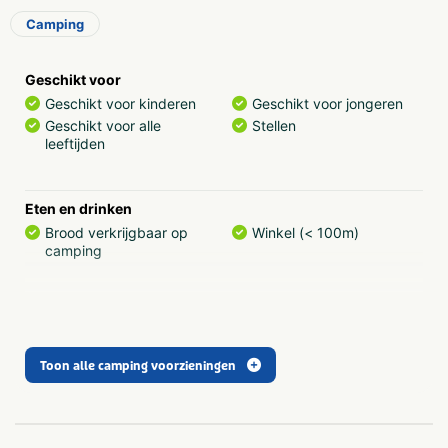
Ruime, nette douche- en toiletruimte.
Camping
Ons terras met diverse mogelijkheden voor zowel
een drankje als een hapje.
Geschikt voor
Mogelijkheid om vers brood te bestellen in onze
Geschikt voor kinderen
Geschikt voor jongeren
winkel en uw (biologische) boodschappen te doen.
Geschikt voor alle
Stellen
Vrij te bezoeken modern melkveebedrijf.
leeftijden
Aanlegsteiger voor mooie tochten door de polder.
Mais Safari
(afhankelijk van groei geopend van half
juli tot en met oktober).
Eten en drinken
Overnachting kost €17,50
exclusief stroom
. Meer
Brood verkrijgbaar op
Winkel (< 100m)
info over de tarieven staat in het gasteninformatie
camping
boekje hieronder.
Sanitair
Douchecabine
Toon alle camping voorzieningen
Recreatie
Café/bar