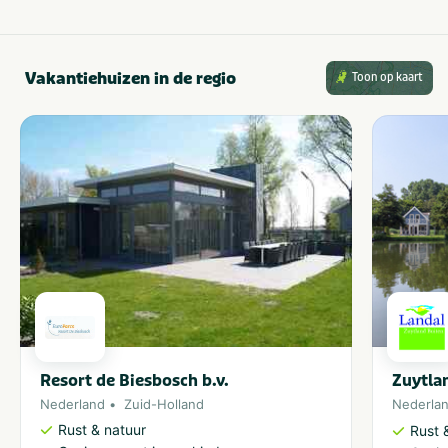
Vakantiehuizen in de regio
Toon op kaart
Resort de Biesbosch b.v.
Zuytla
Nederland
Zuid-Holland
Nederla
Rust & natuur
Rust 