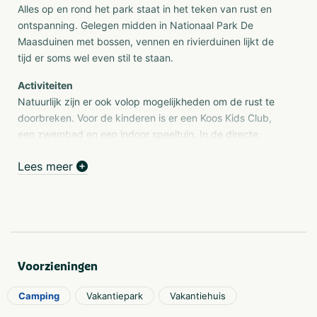
Alles op en rond het park staat in het teken van rust en
ontspanning. Gelegen midden in Nationaal Park De
Maasduinen met bossen, vennen en rivierduinen lijkt de
tijd er soms wel even stil te staan.
Activiteiten
Natuurlijk zijn er ook volop mogelijkheden om de rust te
doorbreken. Voor de kinderen is er een Koos Kids Club,
een zwembad en een indoor speeltuin. In de directe
omgeving zijn, naast talloze wandel- en fietsroutes, het
Lees meer
pittoreske Arcen en de Hertog Jan brouwerij beslist de
moeite waard. Heerlijk onderuit en genieten van de
warmte en weldaad van bronwater van 35°C. Een
bezoek aan Thermaalbad Arcen - gelegen op het park -
is de beste start van een paar dagen ontspannen.
Voorzieningen
Camping
Vakantiepark
Vakantiehuis