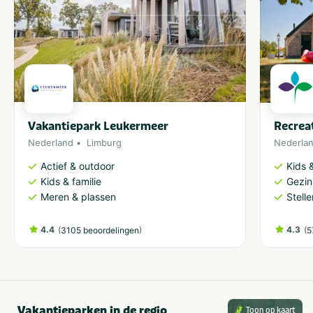
Vakantiepark Leukermeer
Recrea
Nederland
Limburg
Nederla
Actief & outdoor
Kids &
Kids & familie
Gezin
Meren & plassen
Stell
4.4
(
)
4.3
(
3105 beoordelingen
5
Vakantieparken in de regio
Toon op kaart