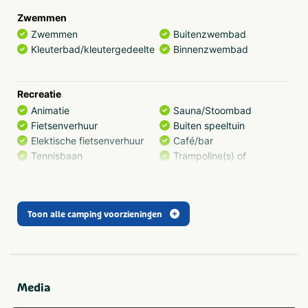
Zwemmen
Zwemmen
Buitenzwembad
Kleuterbad/kleutergedeelte
Binnenzwembad
Recreatie
Animatie
Sauna/Stoombad
Fietsenverhuur
Buiten speeltuin
Elektische fietsenverhuur
Café/bar
Tennisbaan
Trampoline(s) of
springkussen(s)
Voetbalveld
Toon alle camping voorzieningen
Sanitair
Wasmachine op camping
Douchecabine
Wasdroger op camping
Babywasplaats
Media
Eten en drinken