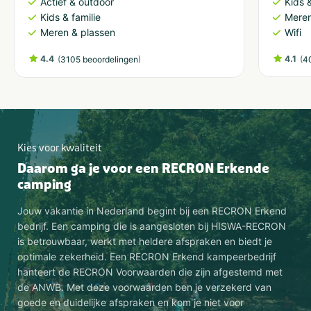
Actief & outdoor
Kids &
Kids & familie
Meren
Meren & plassen
Wifi
4.4
(
)
4.1
(
3105 beoordelingen
4
Kies voor kwaliteit
Daarom ga je voor een RECRON Erkende
camping
Jouw vakantie in Nederland begint bij een RECRON Erkend
bedrijf. Een camping die is aangesloten bij HISWA-RECRON
is betrouwbaar, werkt met heldere afspraken en biedt je
optimale zekerheid. Een RECRON Erkend kampeerbedrijf
hanteert de RECRON Voorwaarden die zijn afgestemd met
de ANWB. Met deze voorwaarden ben je verzekerd van
goede en duidelijke afspraken en kom je niet voor