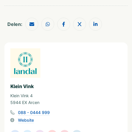
In de buurt
Delen:
Fietsroutes
Shoppen
Restaurants
Wandelroutes
Geschikt voor
Geschikt voor kinderen
Geschikt voor alle
leeftijden
Vakantieverblijf
Klein Vink
Huuraccommodatie
Klein Vink 4
5944 EX Arcen
Soort huuraccommodatie
088 - 0444 999
Vakantiehuisje
Safari tent
Website