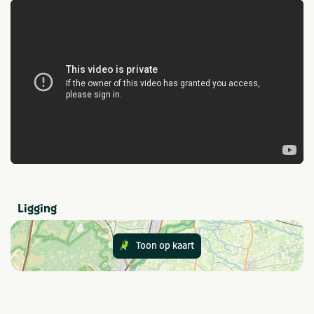
Brood verkrijgbaar op
Snackbar en/of
camping
afhaalmaaltijden (< 100m)
Winkel (< 100m)
Sport en spel
Tafeltennistafel
Jeu-de-boulesbaan
Tennis
Waterfietsen
Populaire filters
Wifi
Honden toegestaan
Met zwembad
Families met kinderen
Ligging
Provincie(s) en streek
Toon op kaart
Limburg
Thema
Kids & familie
Rust & natuur