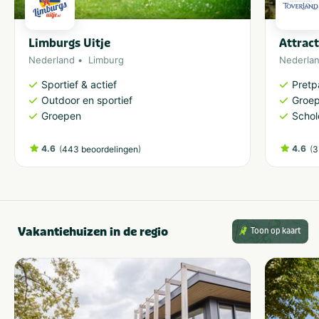
Limburgs Uitje
Attrac
Nederland
Limburg
Nederla
Sportief & actief
Pretp
Outdoor en sportief
Groe
Groepen
Schol
4.6
(
)
4.6
(
443 beoordelingen
3
Vakantiehuizen in de regio
Toon op kaart