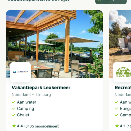
Vakantiepark Leukermeer
Recrea
Nederland
Limburg
Nederla
Aan water
Aan w
Camping
Bung
Chalet
Camp
4.4
(
)
4.1
(
3105 beoordelingen
4