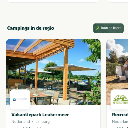
Campings in de regio
Toon op kaart
Vakantiepark Leukermeer
Recrea
Nederland
Limburg
Nederla