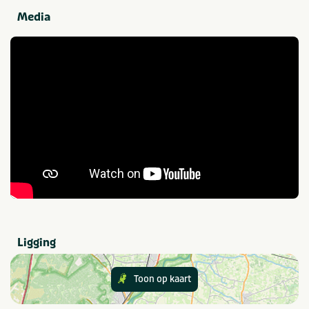
Media
Eten en drinken
Brood verkrijgbaar op
Snackbar en/of
camping
afhaalmaaltijden (< 100m)
Restaurant (< 100m)
Sport en spel
Tafeltennistafel
Golfbaan bij de camping
(min. 6 holes)
Sportterrein
Voetbalveld
Thema
Kids & familie
Rust & natuur
Ligging
Provincie(s) en streek
Toon op kaart
Overijssel
Twente