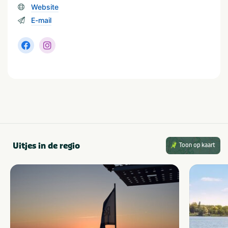
Website
Soort huuraccommodatie
E-mail
Bungalow
Lodge
Trekkershut
Safari tent
Groepsaccommodatie
Populaire filters
Wifi
Laadpalen elektrische
auto
Geschikt voor campers
Dichtbij centrum
Met zwembad
stad/plaats
Families met kinderen
Uitjes in de regio
Toon op kaart
Grootte camping
Gemiddeld: 60 - 250
plaatsen