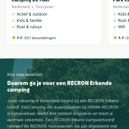
Nederland
Overijssel
Nederla
Actief & outdoor
Kids &
Kids & familie
Rust 
Rust & natuur
Wifi
4.6
(
)
4.4
(
501 beoordelingen
2
Kies voor kwaliteit
Daarom ga je voor een RECRON Erkende
camping
Jouw vakantie in Nederland begint bij een RECRON Erkend
bedrijf. Een camping die is aangesloten bij HISWA-RECRON
is betrouwbaar, werkt met heldere afspraken en biedt je
optimale zekerheid. Een RECRON Erkend kampeerbedrijf
hanteert de RECRON Voorwaarden die zijn afgestemd met