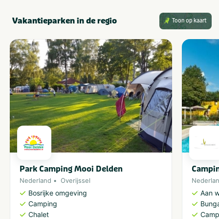
Vakantieparken in de regio
Toon op kaart
Park Camping Mooi Delden
Campin
Nederland
Overijssel
Nederla
Bosrijke omgeving
Aan w
Camping
Bung
Chalet
Camp