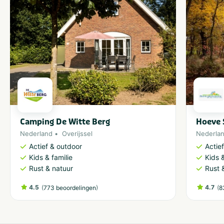
Camping De Witte Berg
Hoeve 
Nederland
Overijssel
Nederla
Actief & outdoor
Actie
Kids & familie
Kids &
Rust & natuur
Rust 
4.5
(
)
4.7
(
773 beoordelingen
8