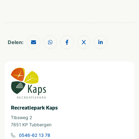
In de buurt
Attractiepark
Restaurants
Dierentuin
Shoppen
Fietsroutes
Wandelroutes
Golfbaan
Delen:
Geschikt voor
Geschikt voor kinderen
Geschikt voor alle
leeftijden
Vakantieverblijf
Staanplaats
Huuraccommodatie
Recreatiepark Kaps
Tibsweg 2
Minimale oppervlakte staanplaats (m²)
7651 KP Tubbergen
van 80 tot 100
0546-62 13 78