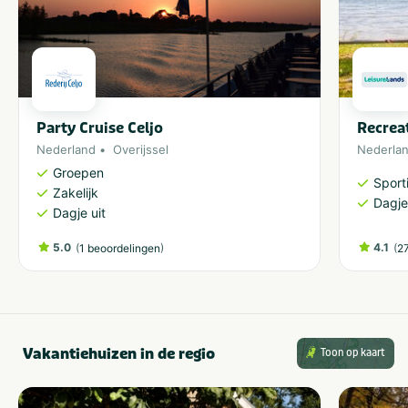
Party Cruise Celjo
Recrea
Nederland
Overijssel
Nederla
Groepen
Sporti
Zakelijk
Dagje
Dagje uit
5.0
(
)
4.1
(
1 beoordelingen
2
Vakantiehuizen in de regio
Toon op kaart