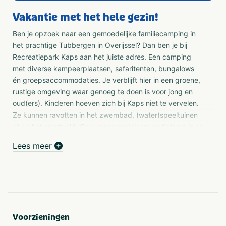
Vakantie met het hele gezin!
Ben je opzoek naar een gemoedelijke familiecamping in
het prachtige Tubbergen in Overijssel? Dan ben je bij
Recreatiepark Kaps aan het juiste adres. Een camping
met diverse kampeerplaatsen, safaritenten, bungalows
én groepsaccommodaties. Je verblijft hier in een groene,
rustige omgeving waar genoeg te doen is voor jong en
oud(ers). Kinderen hoeven zich bij Kaps niet te vervelen.
Ze kunnen ravotten in het zwembad, (water)speeltuinen
of op het sportveld. Ook voor wandelaars en fietsers is er
genoeg te ontdekken in de omgeving.
Lees meer
Groepsaccomodaties
We hebben vijftien verschillende (groeps)accommodaties
waar je kunt verblijven. Er zijn vakantiehuizen voor 4 tot
maximaal 18 personen. Een aantal hiervan is ook geschikt
voor mindervaliden. Huisdieren zijn bij een aantal
accommodaties toegestaan. De vakantiehuizen bevinden
Voorzieningen