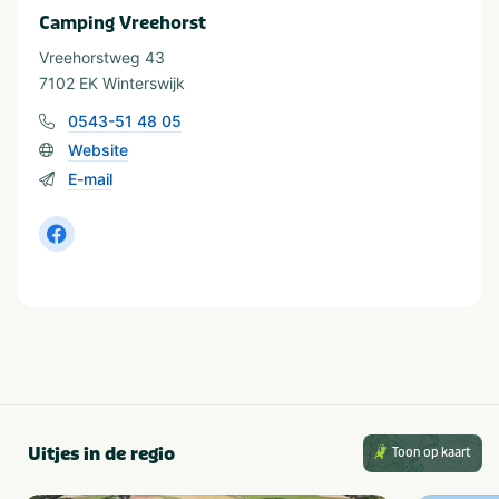
Gelderland
Winterswijk
Camping Vreehorst
Achterhoek
Vreehorstweg 43
7102 EK Winterswijk
Thema
0543-51 48 05
Kids & familie
Website
E-mail
In de buurt
Dierentuin
Shoppen
Fietsroutes
Treinstation
Golfbaan
Wandelroutes
Restaurants
Musea en kastelen
Watersport
Visvijver
Uitjes in de regio
Toon op kaart
Geschikt voor