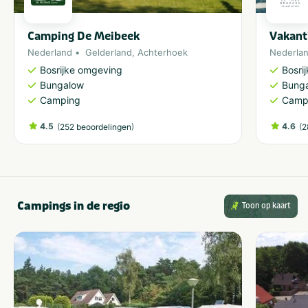
Camping De Meibeek
Vakant
Nederland
Gelderland
,
Achterhoek
Nederla
Bosrijke omgeving
Bosri
Bungalow
Bung
Camping
Camp
4.5
(
)
4.6
(
252 beoordelingen
2
Campings in de regio
Toon op kaart