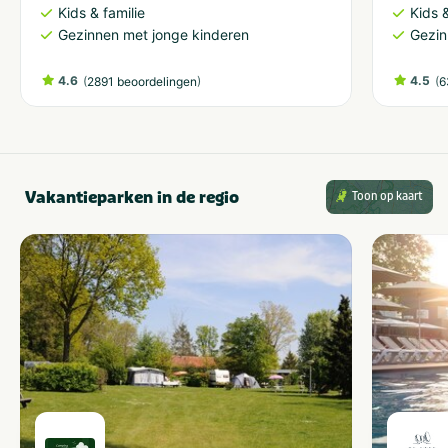
Kids & familie
Kids &
Gezinnen met jonge kinderen
Gezin
4.6
(
)
4.5
(
2891 beoordelingen
6
Vakantieparken in de regio
Toon op kaart