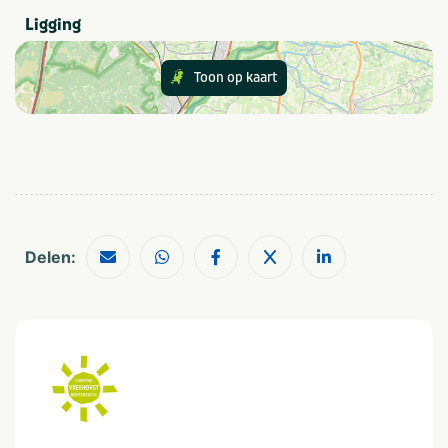
Douchecabine
Privesanitair
Ligging
Eten en drinken
Toon op kaart
Brood verkrijgbaar op
Restaurant (< 100m)
camping
Winkel (< 100m)
Snackbar en/of
afhaalmaaltijden (< 100m)
Sport en spel
Sportterrein
Voetbalveld
Delen:
Golfbaan op geringe
afstand (max. 10 km)
Grootte van staanplaats
Groot
Provincie(s) en streek