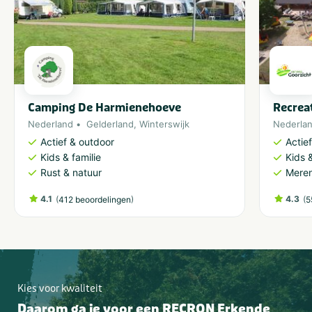
Camping De Harmienehoeve
Recrea
Nederland
Gelderland
,
Winterswijk
Nederla
Actief & outdoor
Actie
Kids & familie
Kids &
Rust & natuur
Meren
4.1
(
)
4.3
(
412 beoordelingen
5
Kies voor kwaliteit
Daarom ga je voor een RECRON Erkende