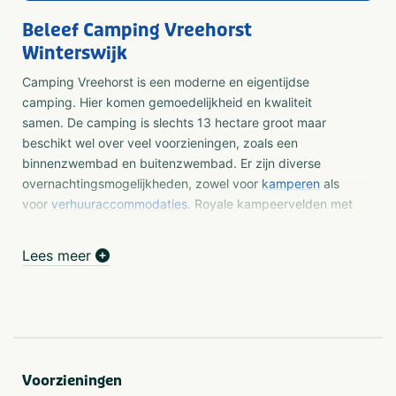
Beleef Camping Vreehorst
Winterswijk
Camping Vreehorst is een moderne en eigentijdse
camping. Hier komen gemoedelijkheid en kwaliteit
samen. De camping is slechts 13 hectare groot maar
beschikt wel over veel voorzieningen, zoals een
binnenzwembad en buitenzwembad. Er zijn diverse
overnachtingsmogelijkheden, zowel voor
kamperen
als
voor
verhuuraccommodaties
. Royale kampeervelden met
privé sanitair of avontuurlijke glamping tenten. Er is keus
genoeg. Zowel voor gezinnen met kinderen als
Lees meer
echtparen.
De Camping ligt midden in “Nationaal Landschap
Winterswijk”. Dit prachtige gebied wordt ook vaak
coulissenlandschap genoemd en biedt een prachtig
afwisselend landschap met doorkijkjes. Wie van
Voorzieningen
wandelen en fietsen houdt, raakt hier niet