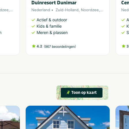
Duinresort Dunimar
Cen
dzee
,
Noordwijk
Nederland
Zuid-Holland
,
Noordzee
,
Noordwijk
Ned
Actief & outdoor
A
Kids & familie
K
n
Meren & plassen
S
4.2
(
)
3
967 beoordelingen
Toon op kaart