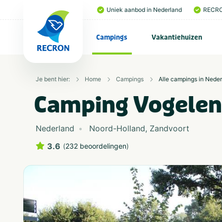
Uniek aanbod in Nederland
RECRO
Campings
Vakantiehuizen
Je bent hier:
Home
Campings
Alle campings in Nede
Camping Vogele
Nederland
Noord-Holland
,
Zandvoort
3.6
(
232 beoordelingen
)