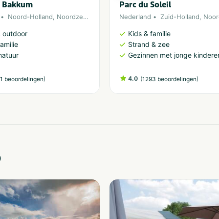
 Bakkum
Parc du Soleil
Noord-Holland
,
Noordzee
,
Egmond aan Zee
Nederland
Zuid-Holland
,
Noor
& outdoor
Kids & familie
amilie
Strand & zee
natuur
Gezinnen met jonge kindere
)
4.0
(
)
1 beoordelingen
1293 beoordelingen
o