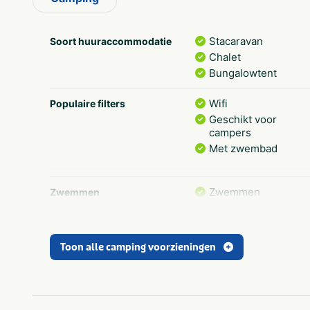
Stacaravan
Soort huuraccommodatie
Chalet
Bungalowtent
Wifi
Populaire filters
Geschikt voor
campers
Met zwembad
Zwemmen
Zwemmen
Kleuterbad/kleuterg
Animatie
Recreatie
Toon alle camping voorzieningen
Recreatie voor
volwassenen
Wasmachine op
Sanitair