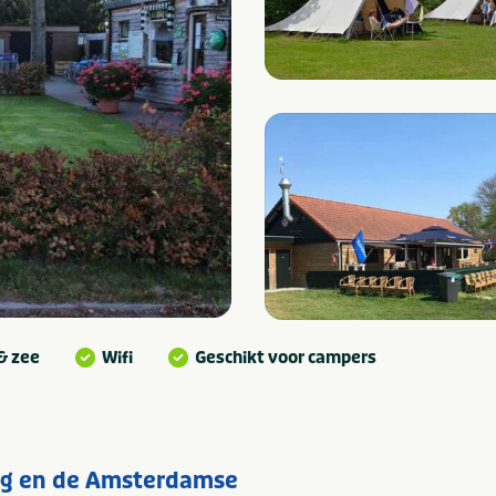
& zee
Wifi
Geschikt voor campers
ang en de Amsterdamse