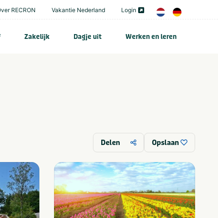
Over RECRON
Vakantie Nederland
Login
f
Zakelijk
Dagje uit
Werken en leren
Delen
Opslaan