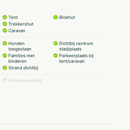
Tent
Blokhut
Trekkershut
Caravan
Honden
Dichtbij centrum
toegestaan
stad/plaats
Families met
Parkeerplaats bij
kinderen
tent/caravan
Strand dichtbij
Buitenzwembad
edeelte
Zee met strand
Fietsenverhuur
Buiten speeltuin
Voetbalveld
Café/bar
Wasdroger op
Douchecabine