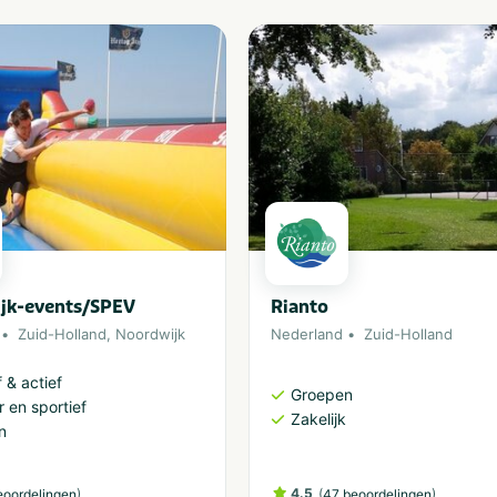
Geschikt voor alle
Geschikt voor
leeftijden
jongeren
Huisdiervriendelijk
Stellen
jk-events/SPEV
Rianto
Zuid-Holland
,
Noordwijk
Nederland
Zuid-Holland
 & actief
Groepen
 en sportief
Zakelijk
n
)
4.5
(
)
eoordelingen
47 beoordelingen