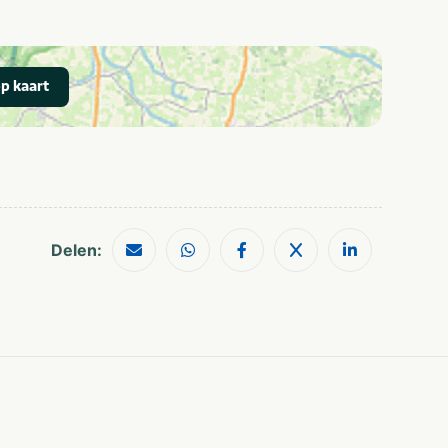
camping
Privesanitair
Snackbar en/of
Restaurant (<
afhaalmaaltijden (<
100m)
p kaart
100m)
Winkel (< 100m)
Sportterrein
Voetbalveld
Huuraccommodatie
Zandvoort
Delen:
Rust & natuur
Strand & zee
Shoppen
Wandelroutes
Zee/strand
Watersport
voorzieningen
Treinstation
Musea en kastelen