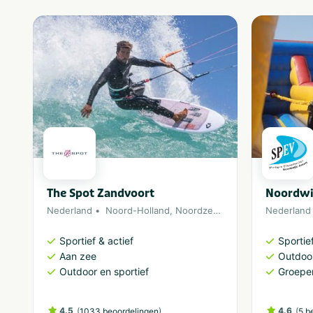
Geschikt voor
Geschikt voor
kinderen
The Spot Zandvoort
Noordwi
Nederland
Noord-Holland
,
Noordzee
,
Zandvoort
Nederland
Sportief & actief
Sportief
Aan zee
Outdoor
Outdoor en sportief
Groepe
4.5
(
)
4.6
(
1033 beoordelingen
5 b