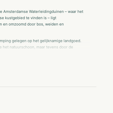
de Amsterdamse Waterleidingduinen – waar het
 kustgebied te vinden is – ligt
en en omzoomd door bos, weiden en
amping gelegen op het gelijknamige landgoed.
e het natuurschoon, maar tevens door de
 te vergeten de nabijheid van het strand!
atie op het terrein. Er is een sportveld, een
nderzwembad, een speeltuin,snackbar/bar en
durende Hemelvaart/Pinksteren en de
wezig.