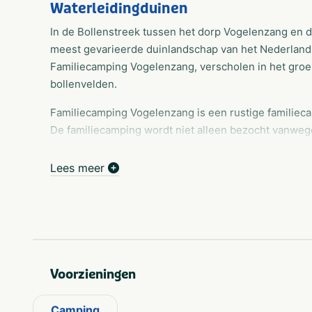
Waterleidingduinen
In de Bollenstreek tussen het dorp Vogelenzang en 
meest gevarieerde duinlandschap van het Nederlandse
Familiecamping Vogelenzang, verscholen in het gro
bollenvelden.
Familiecamping Vogelenzang is een rustige familiec
De familiecamping wordt niet alleen bezocht vanweg
centrale ligging ten opzichte van de Randstad en niet
Lees meer
Er zijn ook diverse mogelijkheden voor sport en recre
verwarmd openlucht 25 meter bad, een verwarmd ki
een restaurant met mooi terras. Daarnaast is er ge
zomervakantie een animatieteam op de camping aan
Voorzieningen
Camping