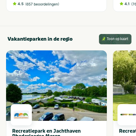
4.5
(
)
4.1
(
657 beoordelingen
7
Vakantieparken in de regio
Toon op kaart
Recreatiepark en Jachthaven
Recrea