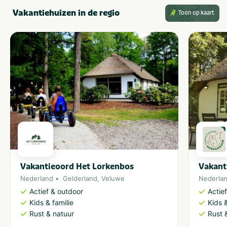
Vakantiehuizen in de regio
Toon op kaart
Vakantieverblijf
Staanplaats
Huuraccommodatie
Vakantieoord Het Lorkenbos
Vakant
Nederland
Gelderland
,
Veluwe
Nederla
Actief & outdoor
Actie
Kids & familie
Kids &
Rust & natuur
Rust 