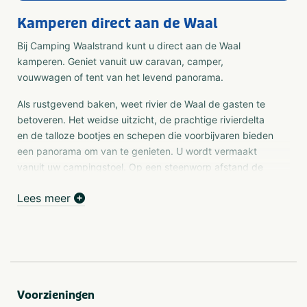
Kamperen direct aan de Waal
Bij Camping Waalstrand kunt u direct aan de Waal
kamperen. Geniet vanuit uw caravan, camper,
vouwwagen of tent van het levend panorama.
Als rustgevend baken, weet rivier de Waal de gasten te
betoveren. Het weidse uitzicht, de prachtige rivierdelta
en de talloze bootjes en schepen die voorbijvaren bieden
een panorama om van te genieten. U wordt vermaakt
vanuit uw campingstoel. Op een steenworp afstand de
steden Arnhem en Nijmegen, voor al uw culturele
Lees meer
activiteiten, een dagje winkelen of het bekijken van de
Spiegelwaal.
Waalstrand is een rustige camping zonder georganiseerd
vermaak. Naast rust en ruimte vindt u moderne sanitaire
voorzieningen zoals: gratis douche, warm water op alle
wastafels, familiedouche, babyroom en een complete
Voorzieningen
wasserette. Er is bovendien een zwembad, een