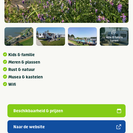
Alle 6 foto's
tonen
Kids & familie
Meren & plassen
Rust & natuur
Musea & kastelen
Wifi
Beschikbaarheid & prijzen
Naar de website