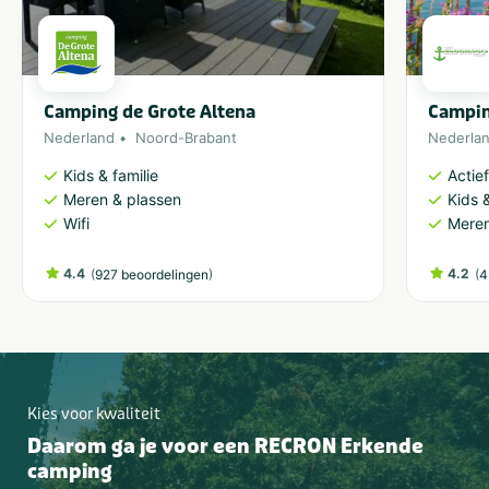
Camping de Grote Altena
Campin
Nederland
Noord-Brabant
Nederla
Kids & familie
Actie
Meren & plassen
Kids &
Wifi
Meren
4.4
(
)
4.2
(
927 beoordelingen
4
Kies voor kwaliteit
Daarom ga je voor een RECRON Erkende
camping