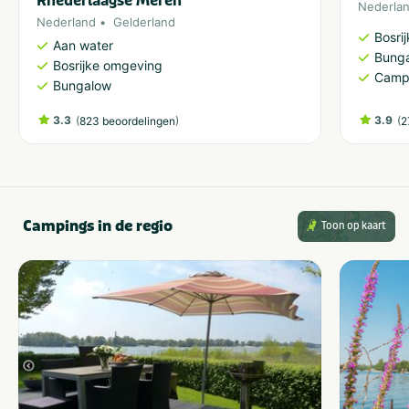
Rhederlaagse Meren
Nederla
Nederland
Gelderland
Bosri
Aan water
Bung
Bosrijke omgeving
Camp
Bungalow
3.3
(
)
3.9
(
823 beoordelingen
2
Campings in de regio
Toon op kaart