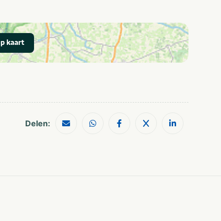
Meren & plassen
p kaart
Golfbaan
Wandelroutes
Restaurants
Shoppen
Geschikt voor alle
leeftijden
Huuraccommodatie
Delen:
Chalet
Safari tent
Honden
Dichtbij centrum
toegestaan
stad/plaats
Aan het water
Parkeerplaats bij
tent/caravan
Families met