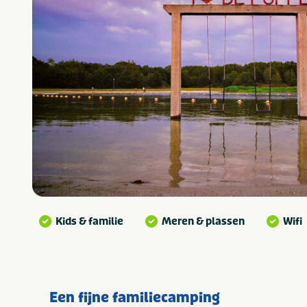
Kids & familie
Meren & plassen
Wifi
Een fijne familiecamping