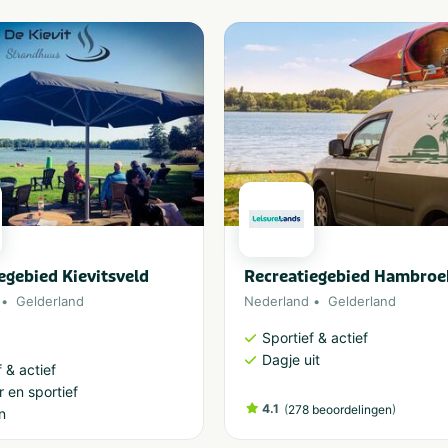
kinderen
egebied Kievitsveld
Recreatiegebied Hambroe
Gelderland
Nederland
Gelderland
Sportief & actief
Dagje uit
 & actief
 en sportief
4.1
(
)
278 beoordelingen
n