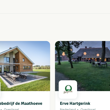
ebedrijf de Maathoeve
Erve Hartgerink
Overijssel
Nederland
Overijssel