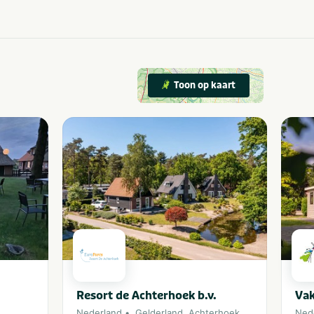
Toon op kaart
Resort de Achterhoek b.v.
Vak
Nederland
Gelderland
,
Achterhoek
Ned