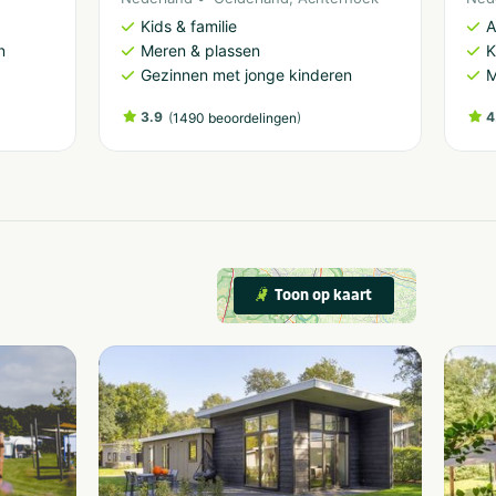
Kids & familie
A
n
Meren & plassen
K
Gezinnen met jonge kinderen
M
3.9
(
)
4
1490 beoordelingen
Toon op kaart