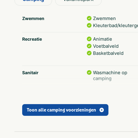
Zwemmen
Zwemmen
Kleuterbad/kleuterg
Animatie
Recreatie
Voetbalveld
Basketbalveld
Wasmachine op
Sanitair
camping
Brood verkrijgbaar
Eten en drinken
op camping
Toon alle camping voorzieningen
Paardrijden
Sport en spel