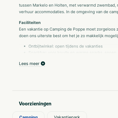
tussen Markelo en Holten, met verwarmd zwembad, re
verhuur accommodaties. In de omgeving van de camp
Faciliteiten
Een vakantie op Camping de Poppe moet zorgeloos z
doen ons uiterste best om het je zo makkelijk mogel
Ontbijtwinkel: open tijdens de vakanties
Snackbar: voor koude en warme snacks, snoep, 
Grand café
Lees meer
A la carte restaurant De Poppe
Modern sanitair
Privé sanitair: op aanvraag beschikbaar voor se
Honden (aangelijnd) zijn welkom
Vissen op de camping mag altijd en in de nabij
visvergunning hebt
Voorzieningen
Camping
Vakantiepark