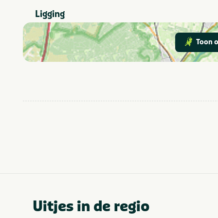
Overijssel
Provincie(s) en streek
Ligging
Kids & familie
Thema
Toon o
Attractiepark
In de buurt
Dierentuin
Fietsroutes
Geschikt voor
Geschikt voor
kinderen
Staanplaats
Vakantieverblijf
van 80 tot 100
Minimale oppervlakte
staanplaats (m²)
Stacaravan
Soort huuraccommodatie
Wifi
Populaire filters
Geschikt voor
Uitjes in de regio
campers
Met zwembad