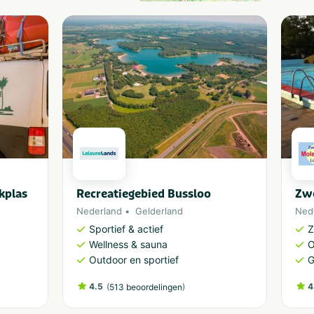
kplas
Recreatiegebied Bussloo
Zw
Nederland
Gelderland
Ned
Sportief & actief
Wellness & sauna
O
Outdoor en sportief
G
4.5
(
)
4
513 beoordelingen