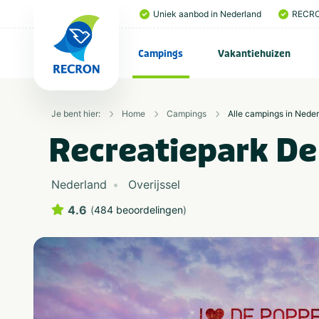
Uniek aanbod in Nederland
RECRO
Campings
Vakantiehuizen
Je bent hier:
Home
Campings
Alle campings in Nede
Recreatiepark D
Nederland
Overijssel
4.6
(
484 beoordelingen
)