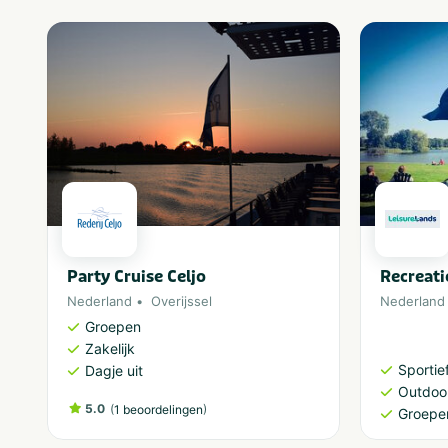
Gemiddeld: 60 -
Grootte camping
250 plaatsen
Party Cruise Celjo
Recreati
Nederland
Overijssel
Nederland
Groepen
Zakelijk
Sportief
Dagje uit
Outdoor
5.0
(
)
1 beoordelingen
Groepe