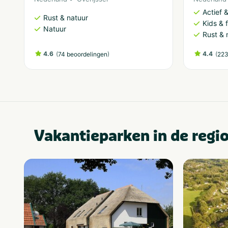
Actief 
Rust & natuur
Kids & f
Natuur
Rust & 
4.6
(
)
4.4
(
74 beoordelingen
223
Vakantieparken in de regi