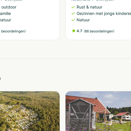
& outdoor
Rust & natuur
amilie
Gezinnen met jonge kindere
natuur
Natuur
)
4.7
(
)
 beoordelingen
86 beoordelingen
o