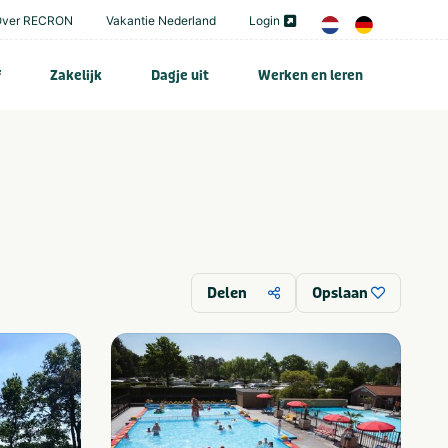
Over RECRON
Vakantie Nederland
Login
f
Zakelijk
Dagje uit
Werken en leren
Delen
Opslaan