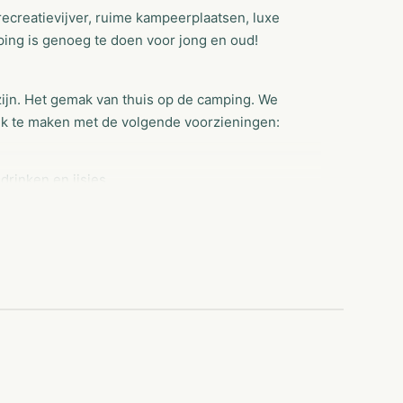
creatievijver, ruime kampeerplaatsen, luxe
ing is genoeg te doen voor jong en oud!
ijn. Het gemak van thuis op de camping. We
ijk te maken met de volgende voorzieningen:
drinken en ijsjes
izoenplaatsen
gelegen Schipbeek mag als je een eigen