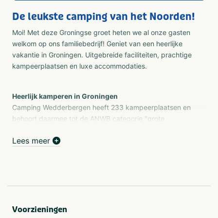
De leukste camping van het Noorden!
Moi! Met deze Groningse groet heten we al onze gasten
welkom op ons familiebedrijf! Geniet van een heerlijke
vakantie in Groningen. Uitgebreide faciliteiten, prachtige
kampeerplaatsen en luxe accommodaties.
Heerlijk kamperen in Groningen
Camping Wedderbergen heeft 233 kampeerplaatsen en
behoort daarmee tot de ANWB categorie "grote
campings". De kampeerplaatsen zelf behoren tot de
Lees meer
ANWB categorie "xl comfortplaatsen". De 233
kampeerplaatsen zijn verdeeld over 20 kampeervelden.
16 kampeerplaatsen liggen direct aan het water, 11
kampeervelden hebben (of grenzen aan) speeltoestellen.
Er zijn zowel zon- als schaduwplaatsen beschikbaar en
op enkele velden zijn huisdieren welkom. De
kampeerplaatsen zijn, m.u.v. 1 stacaravan, gescheiden
Voorzieningen