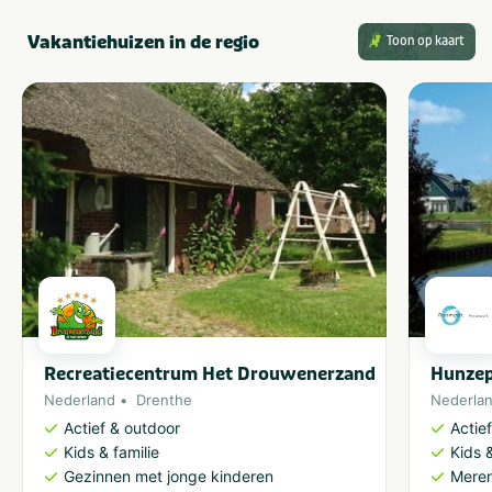
Vakantiehuizen in de regio
Grootte camping
Toon op kaart
Groot: > 250 plaatsen
Recreatiecentrum Het Drouwenerzand
Hunze
Nederland
Drenthe
Nederla
Actief & outdoor
Actie
Kids & familie
Kids &
Gezinnen met jonge kinderen
Meren