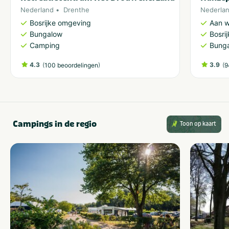
Nederland
Drenthe
Nederla
Bosrijke omgeving
Aan w
Bungalow
Bosri
Camping
Bung
4.3
(
)
3.9
(
100 beoordelingen
9
Campings in de regio
Toon op kaart