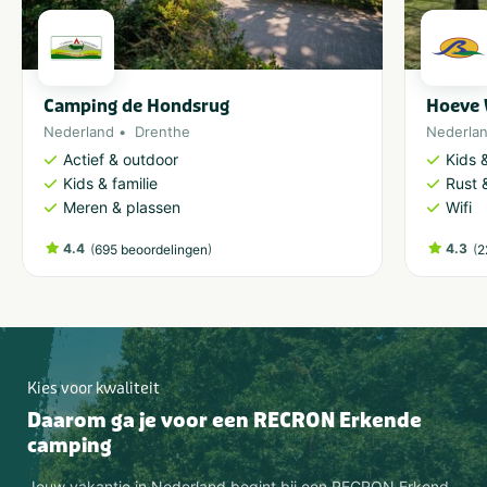
Camping de Hondsrug
Hoeve 
Nederland
Drenthe
Nederla
Actief & outdoor
Kids &
Kids & familie
Rust 
Meren & plassen
Wifi
4.4
(
)
4.3
(
695 beoordelingen
2
Kies voor kwaliteit
Daarom ga je voor een RECRON Erkende
camping
Jouw vakantie in Nederland begint bij een RECRON Erkend