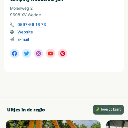
Molenweg 2
Thema
9698 XV Wedde
Actief & outdoor
Kids & familie
0597-56 16 73
Website
In de buurt
E-mail
Fietsroutes
Treinstation
Golfbaan
Wandelroutes
Restaurants
Watersport voorzieningen
Shoppen
Watersport
Visvijver
Waterrecreatie
Geschikt voor
Uitjes in de regio
Toon op kaart
Geschikt voor kinderen
Huisdiervriendelijk
Geschikt voor alle
Geschikt voor jongeren
leeftijden
Stellen