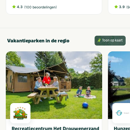
4.3
(
)
3.9
(
100 beoordelingen
9
Vakantieparken in de regio
Toon op kaart
Recreatiecentrum Het Drouwenerzand
Hunze