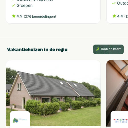
Outdo
Groepen
4.5
(
)
4.4
(
376 beoordelingen
1
Vakantiehuizen in de regio
Toon op kaart