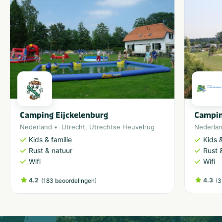
Camping Eijckelenburg
Campin
Nederland
Utrecht
,
Utrechtse Heuvelrug
Nederla
Kids & familie
Kids &
Rust & natuur
Rust 
Wifi
Wifi
4.2
(
)
4.3
(
183 beoordelingen
3