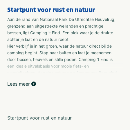
Startpunt voor rust en natuur
Aan de rand van Nationaal Park De Utrechtse Heuvelrug,
grenzend aan uitgestrekte weilanden en prachtige
bossen, ligt Camping ’t Eind. Een plek waar je de drukte
achter je laat en de natuur roept.
Hier verblijf je in het groen, waar de natuur direct bij de
camping begint. Stap naar buiten en laat je meenemen
door bossen, heuvels en stille paden. Camping ’t Eind is
een ideale uitvalsbasis voor mooie fiets- en
wandeltochten. Aan de voet van de Amerongse Berg vind
je onze gemoedelijke camping: een plek om samen te
Lees meer
ontspannen en op te laden, en de tijd even helemaal los
te laten.
Camping ’t Eind is het startpunt voor wie houdt van rust
en natuur, met talloze mogelijkheden om er op uit te
trekken en de omgeving te ontdekken.
Startpunt voor rust en natuur