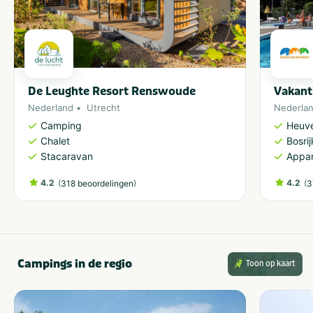
De Leughte Resort Renswoude
Vakant
Nederland
Utrecht
Nederla
Camping
Heuve
Chalet
Bosri
Stacaravan
Appa
4.2
(
)
4.2
(
318 beoordelingen
3
Campings in de regio
Toon op kaart