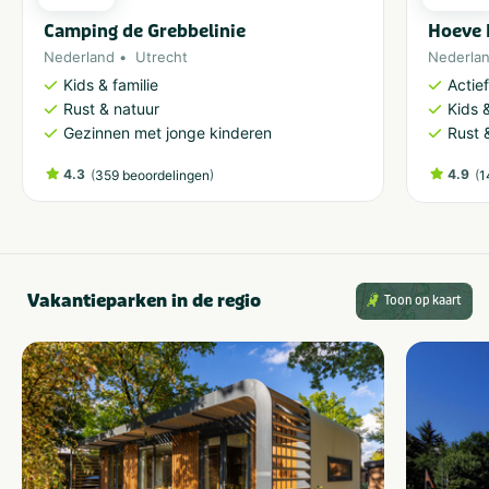
Camping de Grebbelinie
Hoeve 
Nederland
Utrecht
Nederla
Kids & familie
Actie
Rust & natuur
Kids &
Gezinnen met jonge kinderen
Rust 
4.3
(
)
4.9
(
359 beoordelingen
1
Vakantieparken in de regio
Toon op kaart