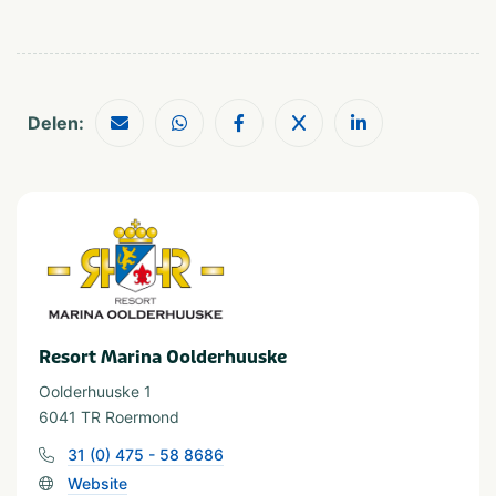
Dierentuin
Shoppen
Fietsroutes
Wandelroutes
Golfbaan
Watersport voorzieningen
Delen:
Watersport
Waterrecreatie
Geschikt voor
Geschikt voor kinderen
Geschikt voor alle
leeftijden
Vakantieverblijf
Resort Marina Oolderhuuske
Staanplaats
Huuraccommodatie
Oolderhuuske 1
6041 TR Roermond
Minimale oppervlakte staanplaats (m²)
31 (0) 475 - 58 8686
van 80 tot 100
Website