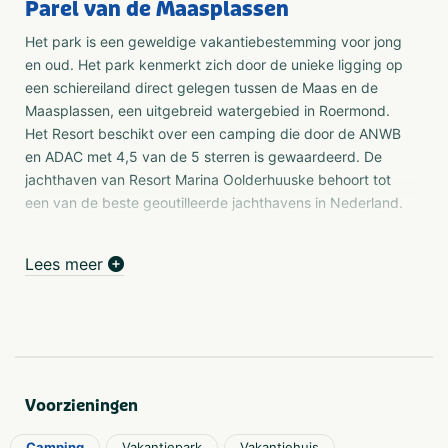
Parel van de Maasplassen
Het park is een geweldige vakantiebestemming voor jong
en oud. Het park kenmerkt zich door de unieke ligging op
een schiereiland direct gelegen tussen de Maas en de
Maasplassen, een uitgebreid watergebied in Roermond.
Het Resort beschikt over een camping die door de ANWB
en ADAC met 4,5 van de 5 sterren is gewaardeerd. De
jachthaven van Resort Marina Oolderhuuske behoort tot
een van de beste geoutilleerde jachthavens in Nederland.
Camping
Lees meer
Resort Marina Oolderhuuske beschikt over drie soorten
camping plaatsen:
Water
Comfort
Land
Voorzieningen
Strand
Er bevindt zich op de camping een zandstrand dat
Camping
Vakantiepark
Vakantiehuis