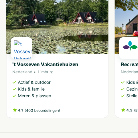
't Vosseven Vakantiehuizen
Recrea
Nederland
Limburg
Nederla
Actief & outdoor
Kids &
Kids & familie
Gezin
Meren & plassen
Stell
4.1
(
)
4.3
(
403 beoordelingen
5