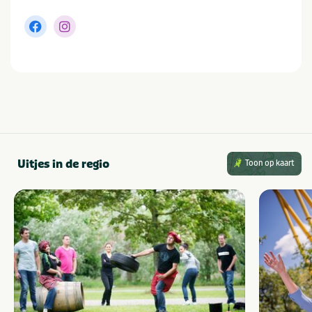
Soort huuraccommodatie
Chalet
Villa
Huis
Populaire filters
Wifi
Aan het water
Geschikt voor campers
Uitjes in de regio
Toon op kaart