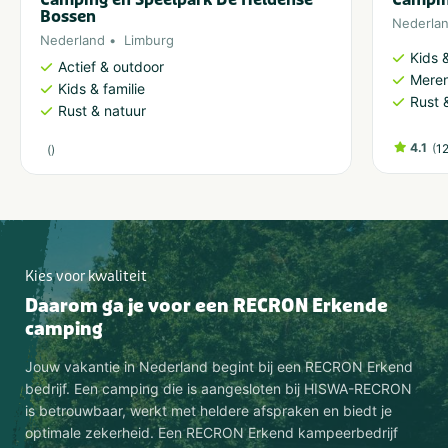
Bossen
Nederla
Nederland
Limburg
Kids &
Actief & outdoor
Meren
Kids & familie
Rust 
Rust & natuur
4.1
(
1
(
)
Kies voor kwaliteit
Daarom ga je voor een RECRON Erkende
camping
Jouw vakantie in Nederland begint bij een RECRON Erkend
bedrijf. Een camping die is aangesloten bij HISWA-RECRON
is betrouwbaar, werkt met heldere afspraken en biedt je
optimale zekerheid. Een RECRON Erkend kampeerbedrijf