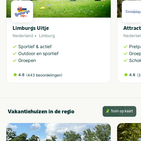
Limburgs Uitje
Attrac
Nederland
Limburg
Nederla
Sportief & actief
Pretp
Outdoor en sportief
Groe
Groepen
Schol
4.6
(
)
4.6
(
443 beoordelingen
3
Vakantiehuizen in de regio
Toon op kaart