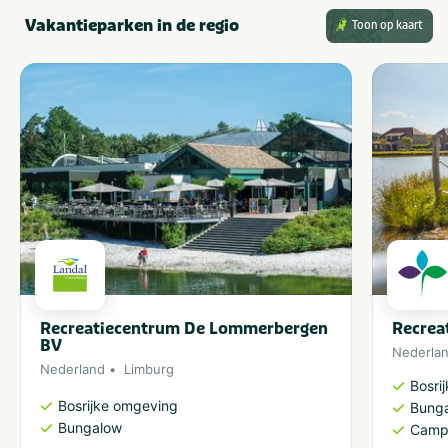
Vakantieparken in de regio
Toon op kaart
Recreatiecentrum De Lommerbergen
Recrea
BV
Nederla
Nederland
Limburg
Bosri
Bosrijke omgeving
Bung
Bungalow
Camp