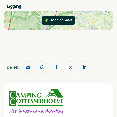
Gemiddeld: 60 - 250
Faciliteiten
Ligging
plaatsen
Camping Cottesserhoeve beschikt over verschillende
uitstekende faciliteiten:
Toon op kaart
Grootte van staanplaats
Goed onderhouden, verwarmde sanitairgebouwen
Groot
Buiten zwembad met apart peuterbad
Was,- droog,- en strijkruimtes
broodjesservice
(in schoolvakanties)
Zwemmen
Snackbar, met heerlijke versbereide pizza's
(in
Kleuterbad/kleutergedeelte
Buitenzwembad
schoolvakanties)
Taverne met lunchkaart tot 17.00 uur
(in
schoolvakanties)
Delen:
Recreatie
Animatieteam
(in schoolvakanties)
Animatie
Buiten speeltuin
WIFI
Voetbalveld
Café/bar
Sportveld incl. volleybalnetten en basketbalveld
Basketbalveld
Sanitair
Wasmachine op camping
Douchecabine
Wasdroger op camping