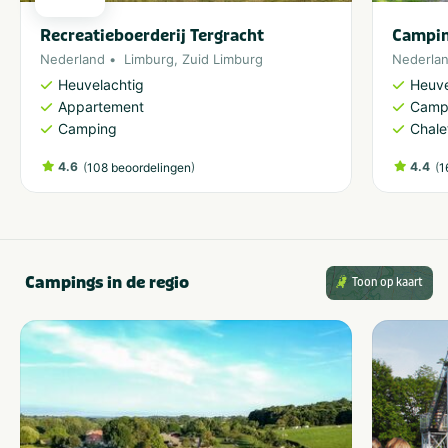
Recreatieboerderij Tergracht
Campin
Nederland
Limburg
,
Zuid Limburg
Nederla
Heuvelachtig
Heuve
Appartement
Camp
Camping
Chale
4.6
(
)
4.4
(
108 beoordelingen
1
Campings in de regio
Toon op kaart