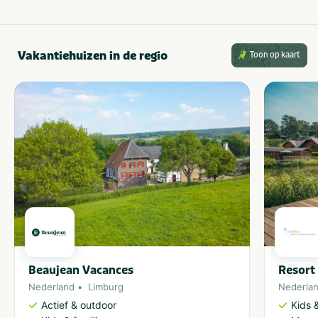
Vakantiehuizen in de regio
Toon op kaart
Beaujean Vacances
Resort
Nederland
Limburg
Nederla
Actief & outdoor
Kids &