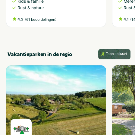
Kids & familie
Meren
Rust & natuur
Rust 
4.2
(
)
4.1
(
61 beoordelingen
1
Vakantieparken in de regio
Toon op kaart