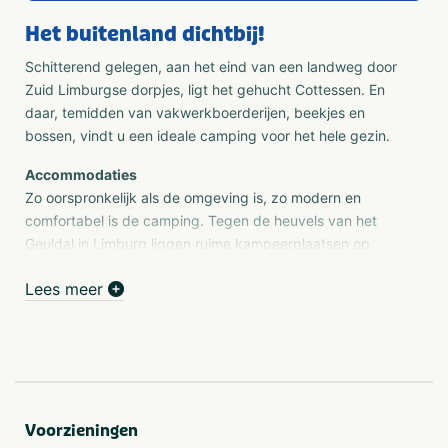
Het buitenland dichtbij!
Schitterend gelegen, aan het eind van een landweg door
Zuid Limburgse dorpjes, ligt het gehucht Cottessen. En
daar, temidden van vakwerkboerderijen, beekjes en
bossen, vindt u een ideale camping voor het hele gezin.
Accommodaties
Zo oorspronkelijk als de omgeving is, zo modern en
comfortabel is de camping. Tegen de heuvels van het
Geuldal in Limburg liggen ruime kampeerplaatsen op
royale grasvelden. Houdt u van een plek in de zon of
Lees meer
geeft u de voorkeur aan een schaduwrijke
kampeerplaats? Op Camping Cottesserhoeve hebt u de
keuze. De wegen op de camping zijn verhard en de
terreinverlichting is uitstekend. Al onze plaatsen zijn
voorzien van stroom. Onze gezinscamping biedt u
verschillende accomodaties aan.
Voorzieningen
Stacaravans