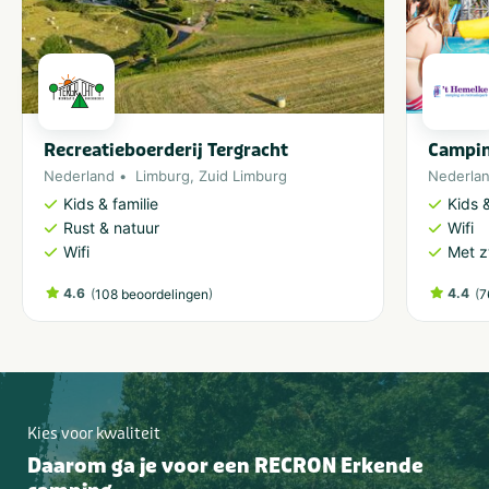
Recreatieboerderij Tergracht
Campin
Nederland
Limburg
,
Zuid Limburg
Nederla
Kids & familie
Kids &
Rust & natuur
Wifi
Wifi
Met 
4.6
(
)
4.4
(
108 beoordelingen
7
Kies voor kwaliteit
Daarom ga je voor een RECRON Erkende