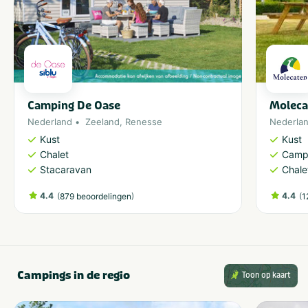
Camping De Oase
Moleca
Nederland
Zeeland
,
Renesse
Nederla
Kust
Kust
Chalet
Camp
Stacaravan
Chale
4.4
(
)
4.4
(
879 beoordelingen
1
Campings in de regio
Toon op kaart