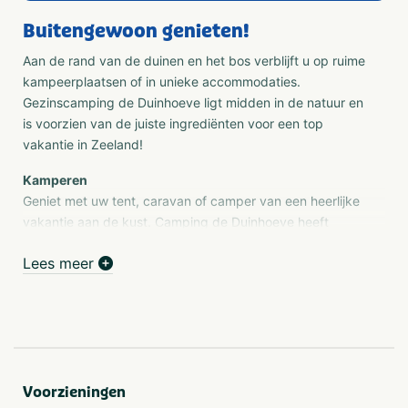
Buitengewoon genieten!
Aan de rand van de duinen en het bos verblijft u op ruime
kampeerplaatsen of in unieke accommodaties.
Gezinscamping de Duinhoeve ligt midden in de natuur en
is voorzien van de juiste ingrediënten voor een top
vakantie in Zeeland!
Kamperen
Geniet met uw tent, caravan of camper van een heerlijke
vakantie aan de kust. Camping de Duinhoeve heeft
verschillende mogelijkheden om te kamperen. De ruime
Lees meer
kampeerplaatsen zijn net als de rest van de camping van
alle gemakken voorzien.
Accommodaties
Op onze camping bieden wij eersteklas vakantiehuizen
aan speciaal afgestemd op gebruik door gezinnen. Deze
verhuuraccommodaties bevinden zich op de mooiste
Voorzieningen
plekjes en zijn van alle gemakken voorzien. U heeft de