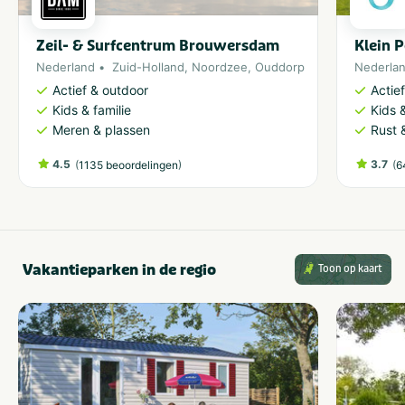
Zeil- & Surfcentrum Brouwersdam
Klein 
Nederland
Zuid-Holland
,
Noordzee
,
Ouddorp
Nederla
Actief & outdoor
Actie
Kids & familie
Kids &
Meren & plassen
Rust 
4.5
(
)
3.7
(
1135 beoordelingen
6
Vakantieparken in de regio
Toon op kaart