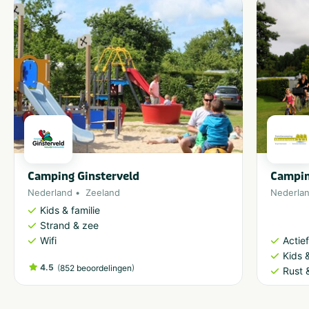
Camping Ginsterveld
Campi
Nederland
Zeeland
Nederla
Kids & familie
Strand & zee
Actie
Wifi
Kids &
4.5
(
)
852 beoordelingen
Rust 