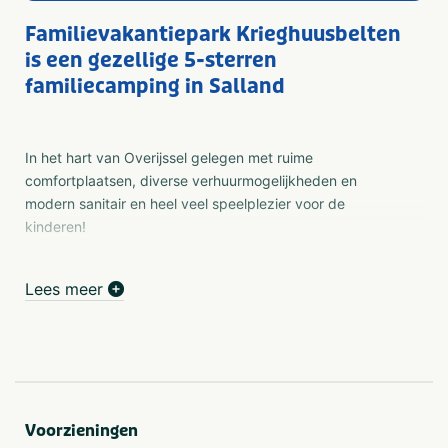
Familievakantiepark Krieghuusbelten
is een gezellige 5-sterren
familiecamping in Salland
In het hart van Overijssel gelegen met ruime
comfortplaatsen, diverse verhuurmogelijkheden en
modern sanitair en heel veel speelplezier voor de
kinderen!
Speelplezier
Lees meer
De kinderen zullen zich prima vermaken op ons park
gezien de ontelbare speelmogelijkheden die wij te bieden
hebben. Sinds kort beschikken wij over een interactief
pannaveld en een interactief spel genaamd memo,
spelen 2.0! Ons vrolijke animatieteam biedt ieder
weekend en alle reguliere schoolvakanties een
gevarieerd programma.
Voorzieningen