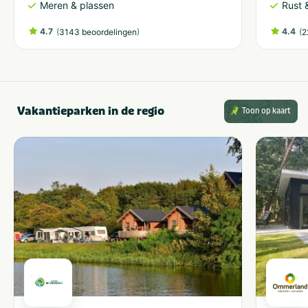
Meren & plassen
Rust 
4.7
(
)
4.4
(
3143 beoordelingen
2
Vakantieparken in de regio
Toon op kaart