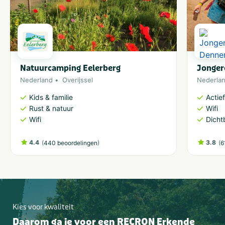
Natuurcamping Eelerberg
Jonger
Nederland
Overijssel
Nederla
Kids & familie
Actie
Rust & natuur
Wifi
Wifi
Dicht
4.4
(
)
3.8
(
440 beoordelingen
6
Kies voor kwaliteit
Daarom ga je voor een RECRON Erkende