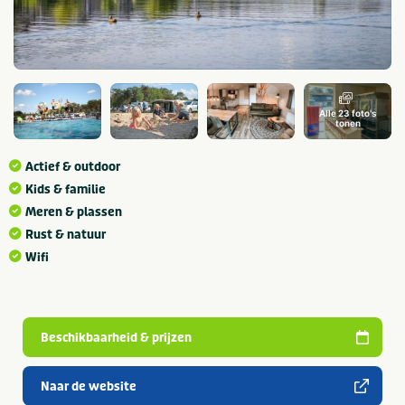
Alle 23 foto's
tonen
Actief & outdoor
Kids & familie
Meren & plassen
Rust & natuur
Wifi
Beschikbaarheid & prijzen
Naar de website