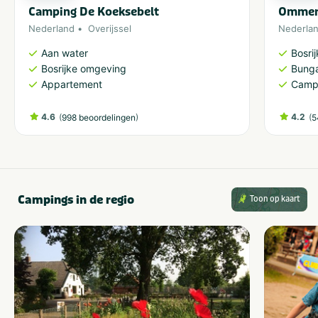
Camping De Koeksebelt
Ommerl
Nederland
Overijssel
Nederla
Aan water
Bosri
Bosrijke omgeving
Bung
Appartement
Camp
4.6
(
)
4.2
(
998 beoordelingen
5
Campings in de regio
Toon op kaart