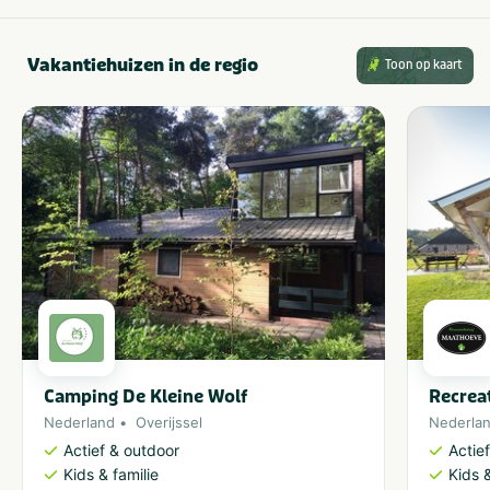
Vakantiehuizen in de regio
Toon op kaart
Camping De Kleine Wolf
Recrea
Nederland
Overijssel
Nederla
Actief & outdoor
Actie
Kids & familie
Kids &