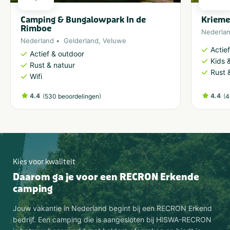
Camping & Bungalowpark In de
Krieme
Rimboe
Nederla
Nederland
Gelderland
,
Veluwe
Actie
Actief & outdoor
Kids &
Rust & natuur
Rust 
Wifi
4.4
(
)
4.4
(
530 beoordelingen
4
Kies voor kwaliteit
Daarom ga je voor een RECRON Erkende
camping
Jouw vakantie in Nederland begint bij een RECRON Erkend
bedrijf. Een camping die is aangesloten bij HISWA-RECRON