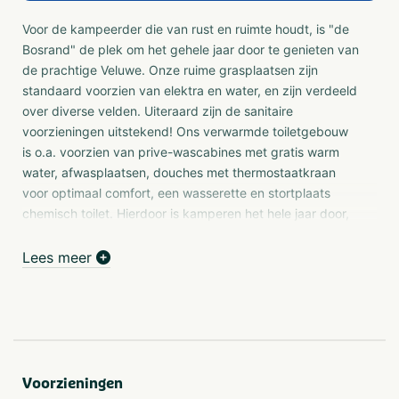
Voor de kampeerder die van rust en ruimte houdt, is "de
Bosrand" de plek om het gehele jaar door te genieten van
de prachtige Veluwe. Onze ruime grasplaatsen zijn
standaard voorzien van elektra en water, en zijn verdeeld
over diverse velden. Uiteraard zijn de sanitaire
voorzieningen uitstekend! Ons verwarmde toiletgebouw
is o.a. voorzien van prive-wascabines met gratis warm
water, afwasplaatsen, douches met thermostaatkraan
voor optimaal comfort, een wasserette en stortplaats
chemisch toilet. Hierdoor is kamperen het hele jaar door,
zelfs in de winter comfortabel. Uiteraard is er op elke plek
gratis draadloos Wifi.
Lees meer
We bieden ook aantrekkelijke kampeer-arrangementen
voor de gasten die iets langer bij ons verblijven. U vindt
de arrangementen bij onze tarieven.
U kunt bij ons op alle dagen aankomen en vertrekken. Bij
vertrek op zondag is er geen uiterlijke vertrektijd,
Voorzieningen
waardoor u optimaal van uw weekendje weg kan