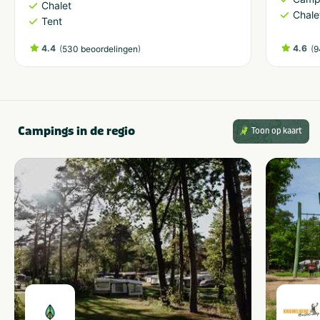
Chalet
Chale
Tent
4.4
(
)
4.6
(
530 beoordelingen
9
Campings in de regio
Toon op kaart