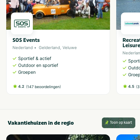
SOS Events
Recrea
Leisur
Nederland
Gelderland
,
Veluwe
Nederla
Sportief & actief
Sporti
Outdoor en sportief
Outdo
Groepen
Groe
4.2
(
)
4.5
(
147 beoordelingen
3
Vakantiehuizen in de regio
Toon op kaart