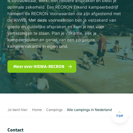
is betrouwbaar, werkt met heldere afspraken en biedt je
optimale zekerheid. Een RECRON Erkend kampeerbedrijf
hanteert de RECRON Voorwaarden die zijn afgestemd met
de ANWB. Met deze voorwaarden ben je verzekerd van
goede en duidelijke afspraken en kom je niet voor
verrassingen te staan. Plan je vakantie, pak je
kampeerspullen en geniet van een zorgeloze
kampeervakantie in eigen land.
Meer over HISWA-RECRON
Je bent hier:
Home
Campings
Alle campings in Nederland
TOP
Contact