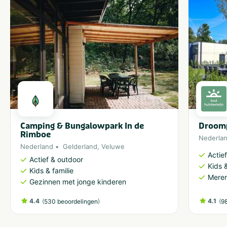
Camping & Bungalowpark In de
Droomp
Rimboe
Nederla
Nederland
Gelderland
,
Veluwe
Actie
Actief & outdoor
Kids &
Kids & familie
Meren
Gezinnen met jonge kinderen
4.4
(
)
4.1
(
530 beoordelingen
9