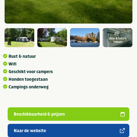
Alle 8 foto's
tonen
Rust & natuur
Wifi
Geschikt voor campers
Honden toegestaan
Campings onderweg
Beschikbaarheid & prijzen
Naar de website