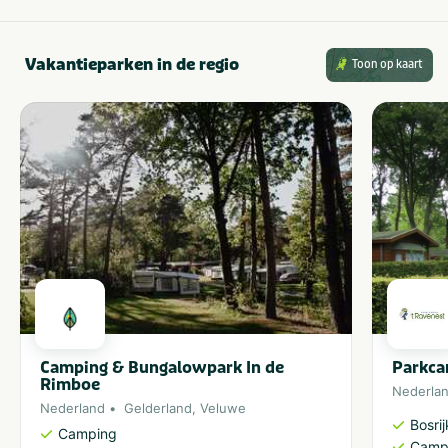
Vakantieparken in de regio
Toon op kaart
Camping & Bungalowpark In de
Parkca
Rimboe
Nederla
Nederland
Gelderland
,
Veluwe
Bosri
Camping
Camp