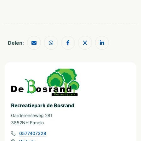
Fietsroutes
Wandelroutes
Golfbaan
Musea en kastelen
Geschikt voor
Geschikt voor alle
Huisdiervriendelijk
leeftijden
Delen:
Stellen
Vakantieverblijf
Staanplaats
Huuraccommodatie
Minimale oppervlakte staanplaats (m²)
van 80 tot 100
Recreatiepark de Bosrand
Garderenseweg 281
Soort huuraccommodatie
3852NH Ermelo
Stacaravan
Vakantiehuisje
0577407328
Chalet
Huis
Bungalow