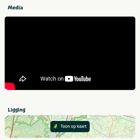
Douchecabine
Media
Populaire filters
Wifi
Campings onderweg
Geschikt voor campers
Laadpalen elektrische
auto
Honden toegestaan
Provincie(s) en streek
Gelderland
Veluwe
Thema
Rust & natuur
Ligging
In de buurt
Toon op kaart
Attractiepark
Restaurants
Dierentuin
Shoppen