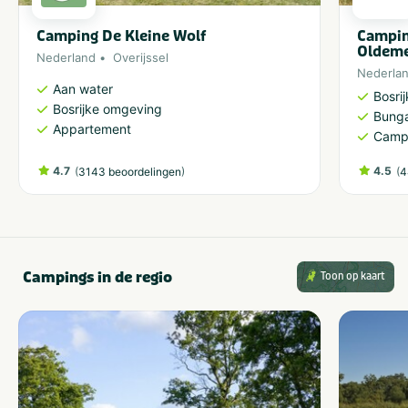
Camping De Kleine Wolf
Campin
Oldem
Nederland
Overijssel
Nederla
Aan water
Bosri
Bosrijke omgeving
Bung
Appartement
Camp
4.7
(
)
4.5
(
3143 beoordelingen
4
Campings in de regio
Toon op kaart