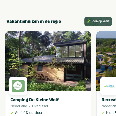
Vakantiehuizen in de regio
Toon op kaart
Camping De Kleine Wolf
Recrea
Nederland
Overijssel
Nederla
Actief & outdoor
Kids &