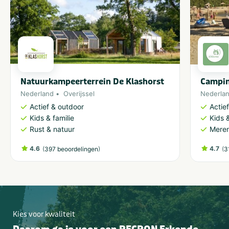
Natuurkampeerterrein De Klashorst
Campin
Nederland
Overijssel
Nederla
Actief & outdoor
Actie
Kids & familie
Kids &
Rust & natuur
Meren
4.6
(
)
4.7
(
397 beoordelingen
3
Kies voor kwaliteit