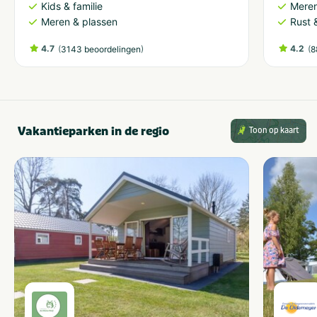
Kids & familie
Meren
Meren & plassen
Rust 
4.7
(
)
4.2
(
3143 beoordelingen
8
Vakantieparken in de regio
Toon op kaart