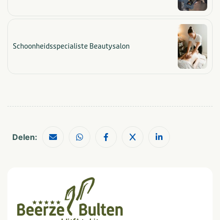
Populaire filters
Wifi
5-sterren campings
Geschikt voor campers
Laadpalen elektrische
auto
Schoonheidsspecialiste Beautysalon
Met zwembad
Dichtbij centrum
Honden toegestaan
stad/plaats
Aan het water
Parkeerplaats bij
Families met kinderen
tent/caravan
Grootte camping
Groot: > 250 plaatsen
Delen:
Grootte van staanplaats
Groot
Zwemmen
Zwemmen
Waterglijbaan