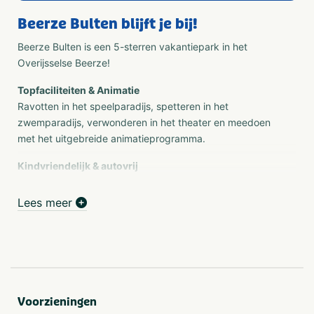
Beerze Bulten blijft je bij!
Beerze Bulten is een 5-sterren vakantiepark in het
Overijsselse Beerze!
Topfaciliteiten & Animatie
Ravotten in het speelparadijs, spetteren in het
zwemparadijs, verwonderen in het theater en meedoen
met het uitgebreide animatieprogramma.
Kindvriendelijk & autovrij
Ons natuurlijk aangelegde vakantiepark is autovrij en
mede daardoor een groot paradijs voor kinderen. Beerze
Lees meer
Bulten blijft je bij.
Natuurlijk & bosrijk gelegen
Gelegen middenin de heerlijke natuur van het Vechtdal,
langs rivier de Vecht. We hebben een tal van wandel- en
fietsroutes voor je klaarliggen.
Voorzieningen