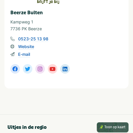
Kleuterbad/kleutergedeelte
Rivier met strand
Buitenzwembad
Zwemparadijs
Beerze Bulten
Binnenzwembad
Kampweg 1
7736 PK Beerze
Recreatie
0523-25 13 98
Animatie
Multifunctioneel sportveld
Website
Recreatie voor
Wellness
E-mail
volwassenen
Binnen speeltuin
Fietsenverhuur
Buiten speeltuin
Elektische fietsenverhuur
Bootverhuur
Tennisbaan
Café/bar
Voetbalveld
Trampoline(s) of
Fitness
springkussen(s)
Sauna/Stoombad
Sanitair
Wasmachine op camping
Gehandicaptensanitair
Uitjes in de regio
Wasdroger op camping
Kindersanitair
Toon op kaart