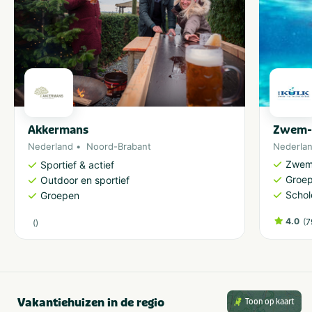
Akkermans
Zwem- 
Nederland
Noord-Brabant
Nederla
Zwem
Sportief & actief
Groe
Outdoor en sportief
Schol
Groepen
4.0
(
7
(
)
Vakantiehuizen in de regio
Toon op kaart