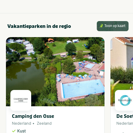
Vakantieparken in de regio
Toon op kaart
Camping den Osse
De Soe
Nederland
Zeeland
Nederla
Kust