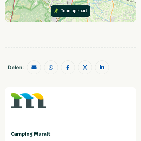
Fietsenverhuur
Buiten speeltuin
Toon op kaart
Voetbalveld
Trampoline(s) of
springkussen(s)
Sanitair
Wasmachine op camping
Kindersanitair
Wasdroger op camping
Privesanitair
Douchecabine
Delen:
Eten en drinken
Restaurant (< 100m)
Geschikt voor
Geschikt voor kinderen
Huisdiervriendelijk
Geschikt voor alle
Stellen
leeftijden
Camping Muralt