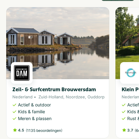
Zeil- & Surfcentrum Brouwersdam
Klein 
Nederland
Zuid-Holland
,
Noordzee
,
Ouddorp
Nederla
Actief & outdoor
Actie
Kids & familie
Kids &
Meren & plassen
Rust 
4.5
(
)
3.7
(
1135 beoordelingen
6