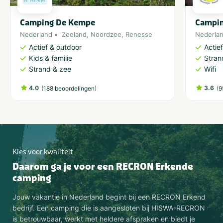
Camping De Kempe
Campin
Nederland
Zeeland
,
Noordzee
,
Renesse
Nederla
Actief & outdoor
Actie
Kids & familie
Stran
Strand & zee
Wifi
4.0
(
)
3.6
(
188 beoordelingen
9
Kies voor kwaliteit
Daarom ga je voor een RECRON Erkende
camping
Jouw vakantie in Nederland begint bij een RECRON Erkend
bedrijf. Een camping die is aangesloten bij HISWA-RECRON
is betrouwbaar, werkt met heldere afspraken en biedt je