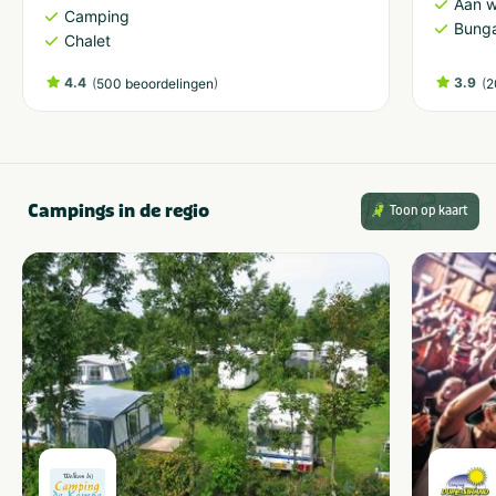
Aan w
Camping
Bung
Chalet
4.4
(
)
3.9
(
500 beoordelingen
2
Campings in de regio
Toon op kaart