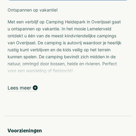
Ontspannen op vakantie!
Met een verblijf op Camping Heidepark in Overijssel gaat
u ontspannen op vakantie. In het mooie Lemelerveld
ontdekt u één van de meest kindvriendelijke campings
van Overijssel. De camping is autovrij waardoor je heerlijk
rustig kunt verblijven en de kids veilig op het terrein
kunnen spelen. De camping bevindt zich midden in de
natuur, omringd door bossen, heide en rivieren. Perfect
voor een wandeling of fietstocht!
Faciliteiten
Lees meer
Bovendien is de camping zelf uitstekend ingericht voor
kinderen, met onder andere een openluchtzwembad,
verschillende speeltuinen, een ruime binnenspeeltuin en
een eigen animatieteam voor allerlei leuke activiteiten!
Door de unieke ligging in de natuur op loopafstand van
het dorp geniet u volop van privacy en kunt u kiezen uit
Voorzieningen
160 ruime kampeerplaatsen.