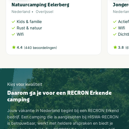
Natuurcamping Eelerberg
Jonger
Nederland
Overijssel
Nederla
Kids & familie
Actie
Rust & natuur
Wifi
Wifi
Dicht
4.4
(
)
3.8
(
440 beoordelingen
6
Kies voor kwaliteit
Daarom ga je voor een RECRON Erkende
camping
Jouw vakantie in Nederland begint bij een RECRON Erkend
bedrijf. Een camping die is aangesloten bij HISWA-RECRON
is betrouwbaar, werkt met heldere afspraken en biedt je