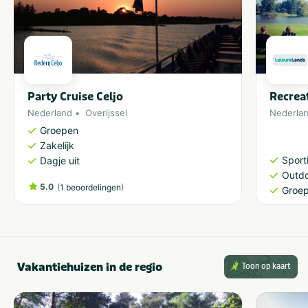
plaatsen
Party Cruise Celjo
Recrea
Nederland
Overijssel
Nederla
Groepen
Zakelijk
Sporti
Dagje uit
Outdo
5.0
(
)
1 beoordelingen
Groe
Vakantiehuizen in de regio
Toon op kaart