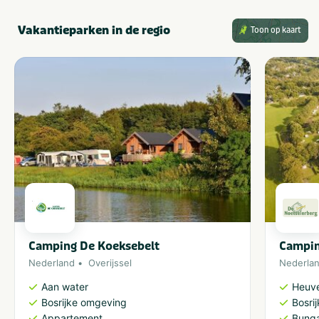
Vakantieparken in de regio
Toon op kaart
Camping De Koeksebelt
Campin
Nederland
Overijssel
Nederla
Aan water
Heuve
Bosrijke omgeving
Bosri
Appartement
Bung