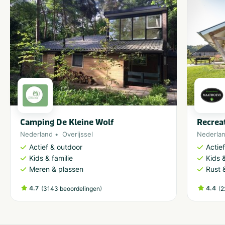
Camping De Kleine Wolf
Recrea
Nederland
Overijssel
Nederla
Actief & outdoor
Actie
Kids & familie
Kids &
Meren & plassen
Rust 
4.7
(
)
4.4
(
3143 beoordelingen
2