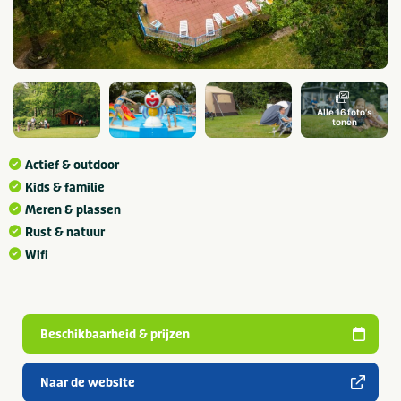
Alle 16 foto's
tonen
Actief & outdoor
Kids & familie
Meren & plassen
Rust & natuur
Wifi
Beschikbaarheid & prijzen
Naar de website