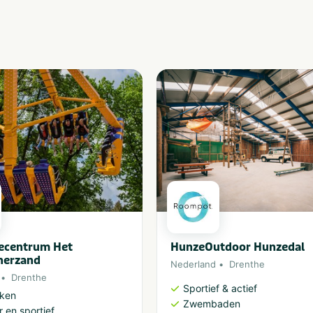
iecentrum Het
HunzeOutdoor Hunzedal
erzand
Nederland
Drenthe
Drenthe
Sportief & actief
rken
Zwembaden
 en sportief