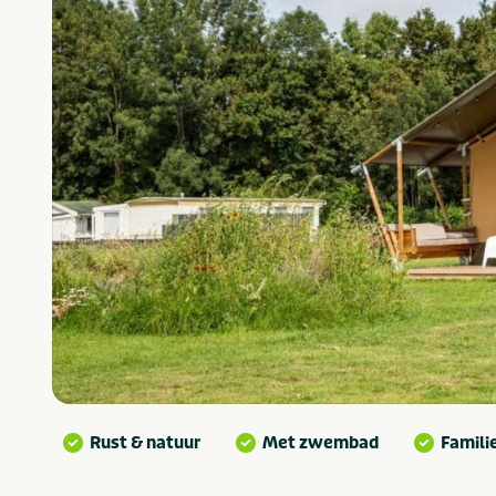
Rust & natuur
Met zwembad
Famili