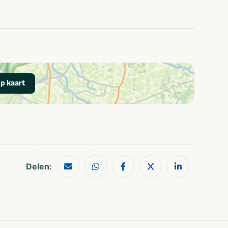
Tent
p kaart
Delen: