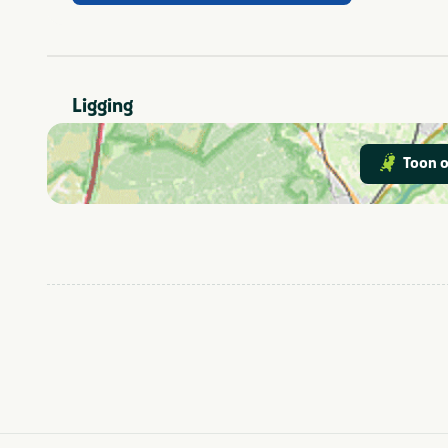
Rust & natuur
Thema
Bungalowtent
Soort huuraccommodatie
Ligging
Toon o