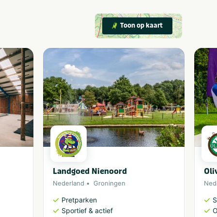
Toon op kaart
Landgoed Nienoord
Oli
Nederland
Groningen
Ned
Pretparken
S
Sportief & actief
O