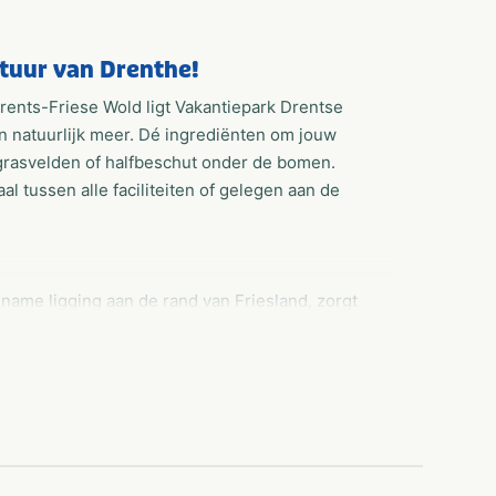
tuur van Drenthe!
rents-Friese Wold ligt Vakantiepark Drentse
natuurlijk meer. Dé ingrediënten om jouw
grasvelden of halfbeschut onder de bomen.
l tussen alle faciliteiten of gelegen aan de
name ligging aan de rand van Friesland, zorgt
en verblijven. Geniet van een heerlijk verblijf
omt. Een jaarplaats op Vakantiepark Drentse
r. Hier kan je heerlijk even terug trekken en je
emvijver, er wordt een prachtig horecaplein