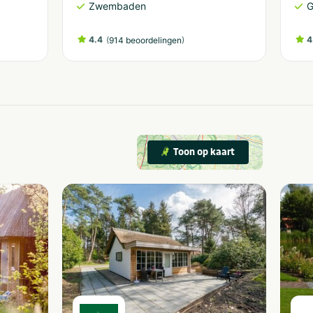
Zwembaden
G
4.4
(
)
4
914 beoordelingen
Toon op kaart