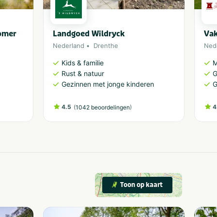
omer
Landgoed Wildryck
Vak
Nederland
Drenthe
Ned
Kids & familie
M
Rust & natuur
G
Gezinnen met jonge kinderen
G
4.5
(
)
4
1042 beoordelingen
Toon op kaart