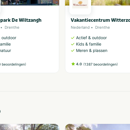
park De Wiltzangh
Vakantiecentrum Witterz
Drenthe
Nederland
Drenthe
& outdoor
Actief & outdoor
amilie
Kids & familie
natuur
Meren & plassen
)
4.0
(
)
 beoordelingen
1387 beoordelingen
o