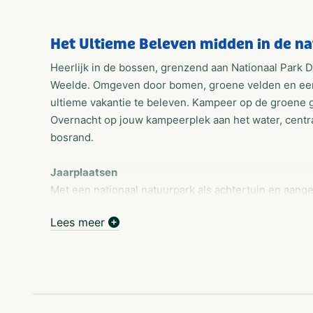
Het Ultieme Beleven midden in de na
Heerlijk in de bossen, grenzend aan Nationaal Park D
Weelde. Omgeven door bomen, groene velden en een 
ultieme vakantie te beleven. Kampeer op de groene 
Overnacht op jouw kampeerplek aan het water, centraa
bosrand.
Jaarplaatsen
Met een nationaal natuurpark als achtertuin en aange
ervoor dat veel mensen hier voor een langere tijd will
Lees meer
onder de Drentse sterrenhemel wanneer het jou uitk
Weelde brengt je een eigen plekje in de Drentse natuu
eindeloos vermaken.
Voor vermaak hoef je het park niet af!
Op Vakantiepark Drentse Weelde vind je een grote zw