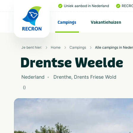
Uniek aanbod in Nederland
RECRO
Campings
Vakantiehuizen
Je bent hier:
Home
Campings
Alle campings in Nede
Drentse Weelde
Nederland
Drenthe
,
Drents Friese Wold
(
)