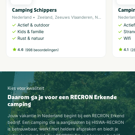
Camping Schippers
Campin
Nederland
Zeeland
,
Zeeuws Vlaanderen
,
Noordzee
Nederla
Actief & outdoor
Actie
Kids & familie
Stran
Rust & natuur
Wifi
4.6
(
)
4.1
(
998 beoordelingen
2
Kies voor kwaliteit
Daarom ga je voor een RECRON Erkende
camping
Jouw vakantie in Nederland begint bij een RECRON Erkend
bedrijf. Een camping die is aangesloten bij HISWA-RECRON
is betrouwbaar, werkt met heldere afspraken en biedt je