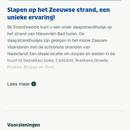
Slapen op het Zeeuwse strand, een
unieke ervaring!
Bij Strandweelde kunt u een uniek slaapstrandhuisje op
het strand van Nieuwvliet-Bad huren. De
slaapstrandhuisjes zijn gelegen in het mooie Zeeuws-
Vlaanderen met de schoonste stranden van
Nederland! Een ideale locatie om dorpen en steden in de
buurt te bezoeken zoals; Cadzand, Breskens,Groede,
Knokke, Brugge en Gent.
Camping
Lees meer
Camping Zonneweelde is een 5-sterren camping in
Zeeland, op slechts 950 meter van het zandstrand van
Nieuwvliet. Vanuit je luxe chalet, glamping accommodatie
of vanaf je kampeerplek sta je binnen no time met je
voeten in het zand. Families beleven een mega leuke tijd
op onze camping met 5 sterren in Zeeland dankzij de
Voorzieningen
topfaciliteiten. Komen jullie het binnenkort zelf ervaren?