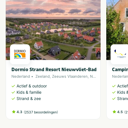
Dormio Strand Resort Nieuwvliet-Bad
Campin
Nederland
Zeeland
,
Zeeuws Vlaanderen
,
Noordzee
Nederla
Actief & outdoor
Actie
Kids & familie
Kids &
Strand & zee
Stran
4.3
(
)
4.5
(
2537 beoordelingen
2