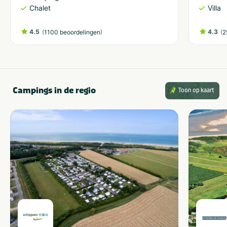
Chalet
Villa
4.5
(
)
4.3
(
1100 beoordelingen
2
Campings in de regio
Toon op kaart