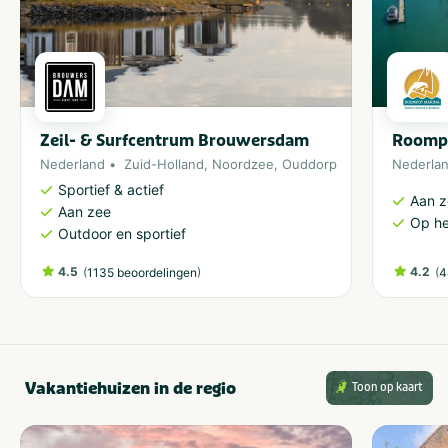
Zeil- & Surfcentrum Brouwersdam
Roomp
Nederland
Zuid-Holland
,
Noordzee
,
Ouddorp
Nederla
Sportief & actief
Aan 
Aan zee
Op he
Outdoor en sportief
4.5
(
)
4.2
(
1135 beoordelingen
4
Vakantiehuizen in de regio
Toon op kaart