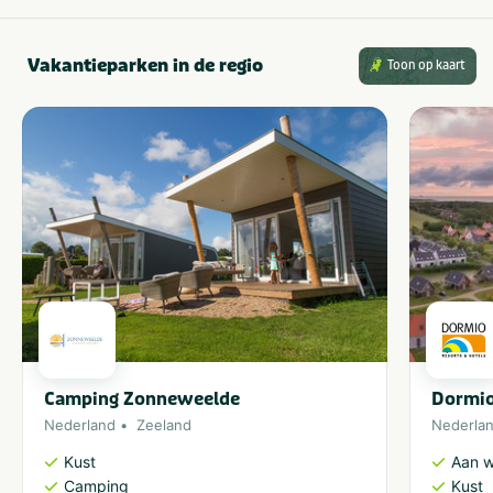
Vakantieparken in de regio
Toon op kaart
Camping Zonneweelde
Dormio
Nederland
Zeeland
Nederla
Kust
Aan w
Camping
Kust